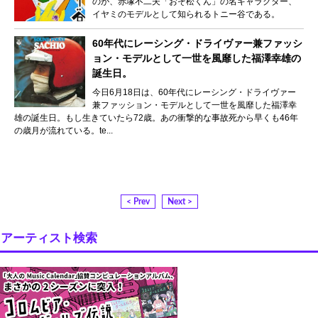
のが、赤塚不二夫「おそ松くん」の名キャラクター、
イヤミのモデルとして知られるトニー谷である。
60年代にレーシング・ドライヴァー兼ファッシ
ョン・モデルとして一世を風靡した福澤幸雄の
誕生日。
今日6月18日は、60年代にレーシング・ドライヴァー
兼ファッション・モデルとして一世を風靡した福澤幸
雄の誕生日。もし生きていたら72歳。あの衝撃的な事故死から早くも46年
の歳月が流れている。te...
< Prev
Next >
アーティスト検索