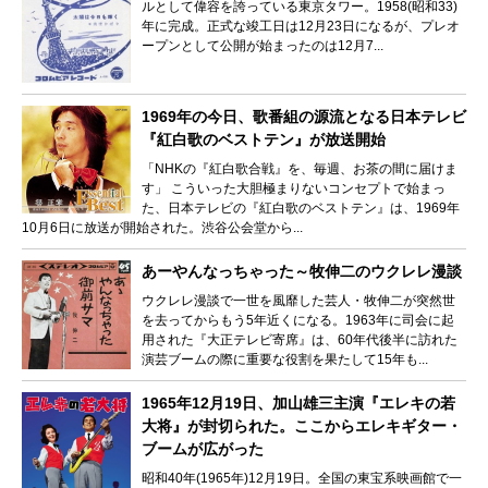
ルとして偉容を誇っている東京タワー。1958(昭和33)
年に完成。正式な竣工日は12月23日になるが、プレオ
ープンとして公開が始まったのは12月7...
1969年の今日、歌番組の源流となる日本テレビ
『紅白歌のベストテン』が放送開始
「NHKの『紅白歌合戦』を、毎週、お茶の間に届けま
す」 こういった大胆極まりないコンセプトで始まっ
た、日本テレビの『紅白歌のベストテン』は、1969年
10月6日に放送が開始された。渋谷公会堂から...
あーやんなっちゃった～牧伸二のウクレレ漫談
ウクレレ漫談で一世を風靡した芸人・牧伸二が突然世
を去ってからもう5年近くになる。1963年に司会に起
用された『大正テレビ寄席』は、60年代後半に訪れた
演芸ブームの際に重要な役割を果たして15年も...
1965年12月19日、加山雄三主演『エレキの若
大将』が封切られた。ここからエレキギター・
ブームが広がった
昭和40年(1965年)12月19日。全国の東宝系映画館で一