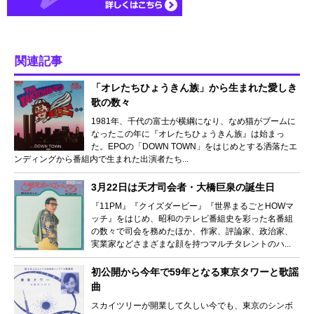
関連記事
「オレたちひょうきん族」から生まれた愛しき
歌の数々
1981年、千代の富士が横綱になり、なめ猫がブームに
なったこの年に『オレたちひょうきん族』は始まっ
た。EPOの「DOWN TOWN」をはじめとする洒落たエ
ンディングから番組内で生まれた出演者たち...
3月22日は天才司会者・大橋巨泉の誕生日
『11PM』『クイズダービー』『世界まるごとHOWマ
ッチ』をはじめ、昭和のテレビ番組史を彩った名番組
の数々で司会を務めたほか、作家、評論家、政治家、
実業家などさまざまな顔を持つマルチタレントのハ...
初公開から今年で59年となる東京タワーと歌謡
曲
スカイツリーが開業して久しい今でも、東京のシンボ