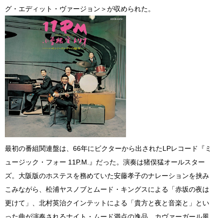
グ・エディット・ヴァージョン＞が収められた。
最初の番組関連盤は、66年にビクターから出されたLPレコード『ミ
ュージック・フォー 11P.M.』だった。演奏は猪俣猛オールスター
ズ。大阪版のホステスを務めていた安藤孝子のナレーションを挟み
こみながら、松浦ヤスノブとムード・キングスによる「赤坂の夜は
更けて」、北村英治クインテットによる「貴方と夜と音楽と」とい
った曲が演奏されるナイト・ムード満点の逸品。カヴァーガール風