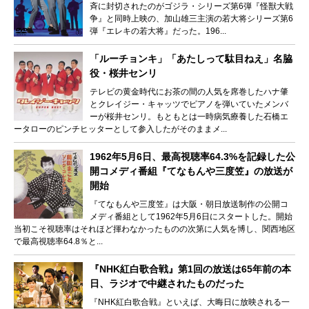
斉に封切されたのがゴジラ・シリーズ第6弾『怪獣大戦
争』と同時上映の、加山雄三主演の若大将シリーズ第6
弾『エレキの若大将』だった。196...
「ルーチョンキ」「あたしって駄目ねえ」名脇
役・桜井センリ
テレビの黄金時代にお茶の間の人気を席巻したハナ肇
とクレイジー・キャッツでピアノを弾いていたメンバ
ーが桜井センリ。もともとは一時病気療養した石橋エ
ータローのピンチヒッターとして参入したがそのままメ...
1962年5月6日、最高視聴率64.3%を記録した公
開コメディ番組『てなもんや三度笠』の放送が
開始
『てなもんや三度笠』は大阪・朝日放送制作の公開コ
メディ番組として1962年5月6日にスタートした。開始
当初こそ視聴率はそれほど揮わなかったものの次第に人気を博し、関西地区
で最高視聴率64.8％と...
『NHK紅白歌合戦』第1回の放送は65年前の本
日、ラジオで中継されたものだった
『NHK紅白歌合戦』といえば、大晦日に放映される一