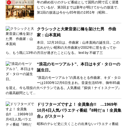
年の締め括りのテレビ番組として国民の間で広く浸透
しているが、第3回までは新年が明けてからの放送で、
第1回の放送は今から65年前の1951年（昭和...
クラシックと大衆音楽に橋を架けた男 作曲
家：山本直純
本日、12月16日は、作曲家：山本直純の誕生日。この
忘れがたい昭和の大作曲家が2002年に世を去ってか
ら、もう既に13年の月日が過ぎたことになる。 text by 不破了三
“浪花のモーツアルト”、本日はキダ・タローの
誕生日。
“浪花のモーツアルト”の異名をとる作曲家、キダ・タロ
ーは1930年12月6日生まれ。音楽生活65年、御年85歳
を迎え、今も現役の大ベテランである。人気番組『探偵！ナイトスクープ』
の最高顧問として...
ドリフターズですよ！ 全員集合!! …1969年
10月4日人気バラエティ番組『8時だョ！全員集
合』がスタート
昭和のテレビ史に欠くことの出来ないバラエティ番組