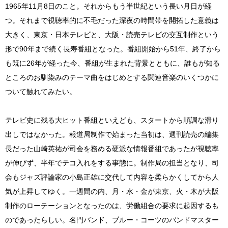
1965年11月8日のこと。それからもう半世紀という長い月日が経
つ。それまで視聴率的に不毛だった深夜の時間帯を開拓した意義は
大きく、東京・日本テレビと、大阪・読売テレビの交互制作という
形で90年まで続く長寿番組となった。番組開始から51年、終了から
も既に26年が経った今、番組が生まれた背景とともに、誰もが知る
ところのお馴染みのテーマ曲をはじめとする関連音楽のいくつかに
ついて触れてみたい。
テレビ史に残る大ヒット番組といえども、スタートから順調な滑り
出しではなかった。報道局制作で始まった当初は、週刊読売の編集
長だった山崎英祐が司会を務める硬派な情報番組であったが視聴率
が伸びず、半年でテコ入れをする事態に。制作局の担当となり、司
会もジャズ評論家の小島正雄に交代して内容を柔らかくしてから人
気が上昇してゆく。一週間の内、月・水・金が東京、火・木が大阪
制作のローテーションとなったのは、労働組合の要求に起因するも
のであったらしい。名門バンド、ブルー・コーツのバンドマスター