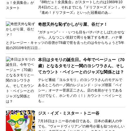
『8時だョ！全員集合』がスタートしたのは1969年10
月4日のこと。それまでにも『ドリフターズ ドン！』や
『進め！ドリフターズ』といった冠番組のあ...
奇想天外な恥ずかしがり屋、谷だァ！
“ガチョーン”・・・いつも目をパチパチとしばたかせな
がら、人なつこい笑顔で周りを魅了する奇才、ハナ肇
とクレージー・キャッツの谷啓が78歳で世を去ったのは今からちょうど5年
前の2010年9月11日...
本日はタモリの誕生日。今年でベージュー（70
歳）となるタモリと一関のヨシワラさん、そし
てカウント・ベイシーとのジャズな関係とは？
テレビ番組「ヨルタモリ」のヨシワラさんのモデルで
あるところの一ノ関のレジェンド・ジャズ喫茶「ベイ
シー」オーナー菅原正二さん。店の名前がそうである
だけでなく、ホンモノの（！）カウント・ベイシーと
も...
ジス・イズ・ミスター・トニー谷
7月16日はトニー谷の命日である。 日本の喜劇人の中
でも、“ヴォードヴィリアン”の称号が最も似つかわしい