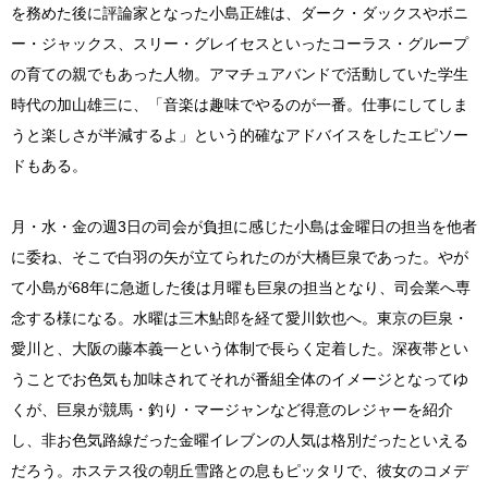
を務めた後に評論家となった小島正雄は、ダーク・ダックスやボニ
ー・ジャックス、スリー・グレイセスといったコーラス・グループ
の育ての親でもあった人物。アマチュアバンドで活動していた学生
時代の加山雄三に、「音楽は趣味でやるのが一番。仕事にしてしま
うと楽しさが半減するよ」という的確なアドバイスをしたエピソー
ドもある。
月・水・金の週3日の司会が負担に感じた小島は金曜日の担当を他者
に委ね、そこで白羽の矢が立てられたのが大橋巨泉であった。やが
て小島が68年に急逝した後は月曜も巨泉の担当となり、司会業へ専
念する様になる。水曜は三木鮎郎を経て愛川欽也へ。東京の巨泉・
愛川と、大阪の藤本義一という体制で長らく定着した。深夜帯とい
うことでお色気も加味されてそれが番組全体のイメージとなってゆ
くが、巨泉が競馬・釣り・マージャンなど得意のレジャーを紹介
し、非お色気路線だった金曜イレブンの人気は格別だったといえる
だろう。ホステス役の朝丘雪路との息もピッタリで、彼女のコメデ