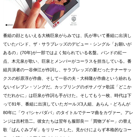
番組の顔ともいえる大橋巨泉がらみでは、氏が率いて番組に出演し
ていたバンド、ザ・サラブレッズのデビュー・シングル「お願いが
あるの」(70年)が一部ではよく知られている名盤。バンドの紅一
点、木元泉が歌い、巨泉とメンバーがコーラスを担当している。番
組共演者の一谷伸江が作詞し、サラブレッズの要だったテナーサッ
クスの杉原淳が作曲、そして一谷の夫・大柿隆が作曲という紛れも
ないイレブン・ソングだ。カップリングのボサノヴァ歌謡「どこか
でだれかに」は巨泉が作詞も手がけた。そしてもう一枚、時代は下
って81年、番組に出演していたガールズ3人組、あらん・どろんが
80年に「ウィ!シャバダバ」のタイトルでテーマ曲をカヴァー。アレ
ンジは吉村浩二。彼女たちは翌年も服部良一「買物ブギー」の替え
歌「ばんぐみブギ」をリリースした。見かけによらず本格的なコー