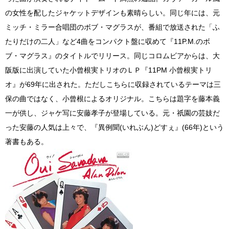
の女性を配したジャケットデザインも素晴らしい。同じ年には、元
ミッチ・ミラー合唱団のボブ・マグラスが、番組で放送された「ふ
たりだけの二人」など4曲をコンパクト盤に収めて『11P.M.のボ
ブ・マグラス』のタイトルでリリース。同じコロムビアからは、大
阪版に出演していた小曾根実トリオのＬＰ『11PM 小曾根実トリ
オ』が69年に出された。ただしこちらに収録されているテーマは三
保の曲ではなく、小曾根によるオリジナル。こちらは題字を藤本義
一が供し、ジャケ写に安藤孝子が登場している。元・祇園の芸妓だ
った安藤の人気は上々で、『異例聞(いれぶん)どすぇ』(66年)という
著書もある。