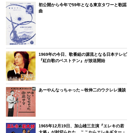
初公開から今年で59年となる東京タワーと歌謡
曲
1969年の今日、歌番組の源流となる日本テレビ
『紅白歌のベストテン』が放送開始
あーやんなっちゃった～牧伸二のウクレレ漫談
1965年12月19日、加山雄三主演『エレキの若
大将』が封切られた。ここからエレキギター・