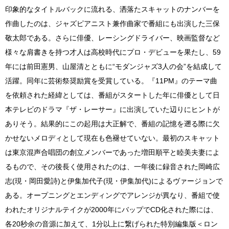
印象的なタイトルバックに流れる、洒落たスキャットのナンバーを
作曲したのは、ジャズピアニスト兼作曲家で番組にも出演した三保
敬太郎である。さらに俳優、レーシングドライバー、映画監督など
様々な肩書きを持つ才人は高校時代にプロ・デビューを果たし、59
年には前田憲男、山屋清とともに“モダンジャズ3人の会”を結成して
活躍。同年に芸術祭奨励賞を受賞している。『11PM』のテーマ曲
を依頼された経緯としては、番組がスタートした年に俳優として日
本テレビのドラマ『ザ・レーサー』に出演していた辺りにヒントが
ありそう。結果的にこの起用は大正解で、番組の記憶を遡る際に欠
かせないメロディとして現在も色褪せていない。最初のスキャット
は東京混声合唱団の創立メンバーであった増田順平と睦美夫妻によ
るもので、その後長く使用されたのは、一年後に録音された岡崎広
志(現・岡田愛詩)と伊集加代子(現・伊集加代)によるヴァージョンで
ある。オープニングとエンディングでアレンジが異なり、番組で使
われたオリジナルテイクが2000年にバップでCD化された際には、
各20秒余の音源に加えて、1分以上に繋げられた特別編集版＜ロン