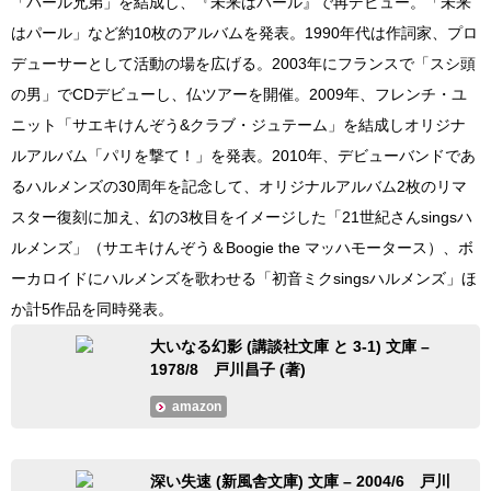
「パール兄弟」を結成し、『未来はパール』で再デビュー。「未来
はパール」など約10枚のアルバムを発表。1990年代は作詞家、プロ
デューサーとして活動の場を広げる。2003年にフランスで「スシ頭
の男」でCDデビューし、仏ツアーを開催。2009年、フレンチ・ユ
ニット「サエキけんぞう&クラブ・ジュテーム」を結成しオリジナ
ルアルバム「パリを撃て！」を発表。2010年、デビューバンドであ
るハルメンズの30周年を記念して、オリジナルアルバム2枚のリマ
スター復刻に加え、幻の3枚目をイメージした「21世紀さんsingsハ
ルメンズ」（サエキけんぞう＆Boogie the マッハモータース）、ボ
ーカロイドにハルメンズを歌わせる「初音ミクsingsハルメンズ」ほ
か計5作品を同時発表。
大いなる幻影 (講談社文庫 と 3-1) 文庫 –
1978/8 戸川昌子 (著)
amazon
深い失速 (新風舎文庫) 文庫 – 2004/6 戸川