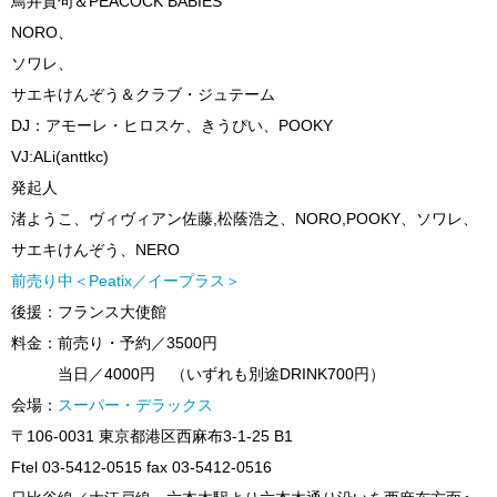
鳥井賀句＆PEACOCK BABIES
NORO、
ソワレ、
サエキけんぞう＆クラブ・ジュテーム
DJ：アモーレ・ヒロスケ、きうぴい、POOKY
VJ:ALi(anttkc)
発起人
渚ようこ、ヴィヴィアン佐藤,松蔭浩之、NORO,POOKY、ソワレ、
サエキけんぞう、NERO
前売り中＜Peatix／イープラス＞
後援：フランス大使館
料金：前売り・予約／3500円
当日／4000円 （いずれも別途DRINK700円）
会場：
スーパー・デラックス
〒106-0031 東京都港区西麻布3-1-25 B1
Ftel 03-5412-0515 fax 03-5412-0516