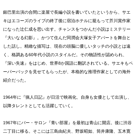
銀巴里出演の合間に楽屋で長編小説を書いていたというから、サエ
キはエコーズのライブの終了後に宿泊ホテルに籠もって芥川賞作家
になった辻仁成を思い出す。チャンスをつかんだ小説はミステリー
『大いなる幻影』。かつて住んだ同潤会大塚女子アパートを舞台と
した話し。精緻な描写は、現在の頭脳に優しいタッチの小説とは遠
く、格調ある60年代小説のスタイルだ。その物語性が認められ、
『深い失速』をはじめ、世界8か国語に翻訳されている。サエキもペ
ーパーバックを見せてもらったが、本格的な推理作家としての海外
紹介だった。
1964年に『猟人日記』が日活で映画化、自身も女優として出演し、
以降タレントとしても活躍していく。
1967年にバー・サロン『青い部屋』を最初は青山に開店。後に渋谷
二丁目に移る。そこには三島由紀夫、野坂昭如、筒井康隆、五木寛