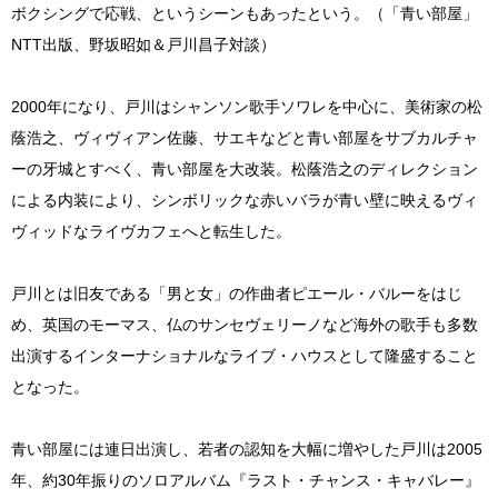
ボクシングで応戦、というシーンもあったという。（「青い部屋」
NTT出版、野坂昭如＆戸川昌子対談）
2000年になり、戸川はシャンソン歌手ソワレを中心に、美術家の松
蔭浩之、ヴィヴィアン佐藤、サエキなどと青い部屋をサブカルチャ
ーの牙城とすべく、青い部屋を大改装。松蔭浩之のディレクション
による内装により、シンボリックな赤いバラが青い壁に映えるヴィ
ヴィッドなライヴカフェへと転生した。
戸川とは旧友である「男と女」の作曲者ピエール・バルーをはじ
め、英国のモーマス、仏のサンセヴェリーノなど海外の歌手も多数
出演するインターナショナルなライブ・ハウスとして隆盛すること
となった。
青い部屋には連日出演し、若者の認知を大幅に増やした戸川は2005
年、約30年振りのソロアルバム『ラスト・チャンス・キャバレー』