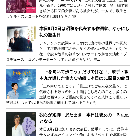
永小百合。1960年に日活へ入社して以来、第一線で輝
き続ける国民的女優である彼女だが、一方で、歌手と
して多くのレコードを発表し続けてきた“歌...
本日9月2日は昭和を代表する作詞家、なかにし
礼の誕生日
シャンソンの訳詞をきっかけに流行歌の世界で作詞家
として才能を開花させ、多くの優れた作品を手がけた
後、小説や随筆の執筆やコンサートや舞台の演出・プ
ロデュース、コメンテーターとしても活躍するなど、幅...
「上を向いて歩こう」だけではない、歌手・坂
本九が遺した偉大な功績…本日は31回目の命日
「上を向いて歩こう」「見上げてごらん夜の星を」に
代表される数々のヒット曲はもちろんのこと、多くの
主演映画やテレビ番組で見せてくれた人懐こく優しい
笑顔はいつまでも我々の記憶に刻まれて薄れることがな...
我らが姐御・沢たまき…本日は彼女の１３回忌
となる
本日8月9日は沢たまきの命日。歌手としては、岩谷時
子＆いずみたくコンビの作による「ベッドで煙草を吸