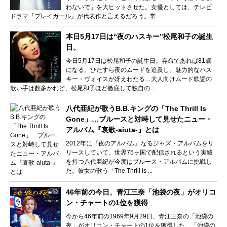
わないで」を大ヒットさせた。女優としては、テレビ
ドラマ『プレイガール』が代表作と言えるだろう。常...
本日5月17日は“夜のハスキー”松尾和子の誕生
日。
今日5月17日は松尾和子の誕生日。存命であれば81歳
になる。ひたすら夜のムードを追及し、魅力的なハス
キー・ヴォイスが冴えわたる…大人向けムード歌謡の
歌い手は数多かれど、松尾和子ほど徹底して独自の...
八代亜紀が歌うB.B.キングの「The Thrill Is
Gone」…ブルースと対峙して見せたニュー・
アルバム『哀歌-aiuta-』とは
2012年に『夜のアルバム』なるジャズ・アルバムをリ
リースしていて、世界75ヶ国で配信されるという実績
を持つ八代亜紀が今度はブルース・アルバムに挑戦し
た。彼女の歌う「The Thrill Is ...
46年前の今日、青江三奈「池袋の夜」がオリコ
ン・チャートの1位を獲得
今から46年前の1969年9月29日、青江三奈の「池袋の
夜」がオリコン・チャートの1位を獲得した。「池袋の