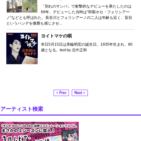
「別れのサンバ」で衝撃的なデビューを果たしたのは
69年、デビューした当時は“和製ホセ・フェリシアー
ノ”などとも呼ばれた。長谷川とフェリシアーノの二人は年齢も近く、盲目
というハンデを微塵も感じさせ...
ヨイトマケの唄
本日5月15日は美輪明宏の誕生日。1935年生まれ、80
歳となる。text by 北中正和
< Prev
Next >
アーティスト検索