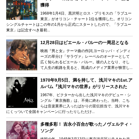
獲得
1968年1月4日、黒沢明とロス・プリモスの「ラブユー
東京」がオリコン・チャート1位を獲得した。オリコン
シングルチャートはこの年の1月から正式にスタートしたので、「ラブユー
東京」は記念すべき最初...
12月28日はピエール・バルーの一周忌となる
映画『男と女』テーマ曲の作詞,ヨーロッパ・インディ
ーズの草分け「サラヴァ」レーベルのオーナーとして
広く知られるピエール・バルー。彼の人となり、そし
て人生の航路を見ると、既成のメディア業界が狭苦し...
1970年9月5日、満を持して、浅川マキの1st.ア
ルバム『浅川マキの世界』がリリースされた
1967年、ビクターから出した浅川マキのデビュー・シ
ングル「東京挽歌」は、不発に終わった。当時、こち
らは音楽業界に入ったばかりの宣伝担当で、浅川マキ
にくっついて全国キャンペーンに行ったりしただけ...
多種多彩！ 吉永小百合が歌ったノヴェルティ・
ソング
終戦の年、1945年3月13日に東京渋谷区に生まれた吉