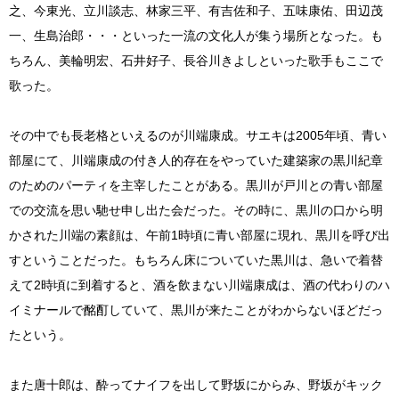
之、今東光、立川談志、林家三平、有吉佐和子、五味康佑、田辺茂
一、生島治郎・・・といった一流の文化人が集う場所となった。も
ちろん、美輪明宏、石井好子、長谷川きよしといった歌手もここで
歌った。
その中でも長老格といえるのが川端康成。サエキは2005年頃、青い
部屋にて、川端康成の付き人的存在をやっていた建築家の黒川紀章
のためのパーティを主宰したことがある。黒川が戸川との青い部屋
での交流を思い馳せ申し出た会だった。その時に、黒川の口から明
かされた川端の素顔は、午前1時頃に青い部屋に現れ、黒川を呼び出
すということだった。もちろん床についていた黒川は、急いで着替
えて2時頃に到着すると、酒を飲まない川端康成は、酒の代わりのハ
イミナールで酩酊していて、黒川が来たことがわからないほどだっ
たという。
また唐十郎は、酔ってナイフを出して野坂にからみ、野坂がキック