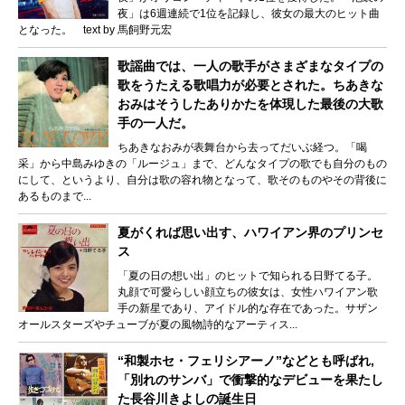
夜」は6週連続で1位を記録し、彼女の最大のヒット曲
となった。 text by 馬飼野元宏
歌謡曲では、一人の歌手がさまざまなタイプの
歌をうたえる歌唱力が必要とされた。ちあきな
おみはそうしたありかたを体現した最後の大歌
手の一人だ。
ちあきなおみが表舞台から去ってだいぶ経つ。「喝
采」から中島みゆきの「ルージュ」まで、どんなタイプの歌でも自分のもの
にして、というより、自分は歌の容れ物となって、歌そのものやその背後に
あるものまで...
夏がくれば思い出す、ハワイアン界のプリンセ
ス
「夏の日の想い出」のヒットで知られる日野てる子。
丸顔で可愛らしい顔立ちの彼女は、女性ハワイアン歌
手の新星であり、アイドル的な存在であった。サザン
オールスターズやチューブが夏の風物詩的なアーティス...
“和製ホセ・フェリシアーノ”などとも呼ばれ,
「別れのサンバ」で衝撃的なデビューを果たし
た長谷川きよしの誕生日