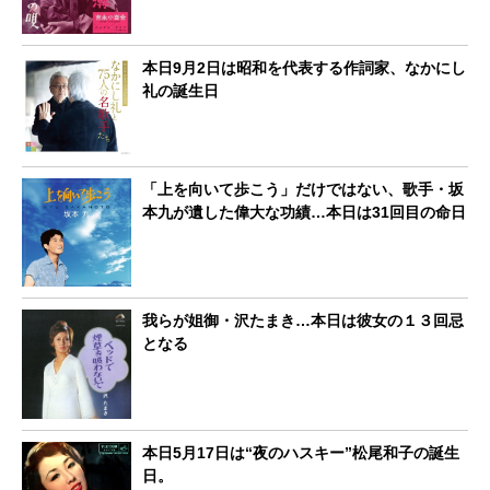
本日9月2日は昭和を代表する作詞家、なかにし
礼の誕生日
「上を向いて歩こう」だけではない、歌手・坂
本九が遺した偉大な功績…本日は31回目の命日
我らが姐御・沢たまき…本日は彼女の１３回忌
となる
本日5月17日は“夜のハスキー”松尾和子の誕生
日。