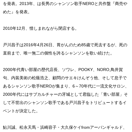
を発表。2013年、は長男のシャンソン歌手NEROと共作盤『商売や
めた』を発表。
2010年12月、惜しまれながら閉店する。
戸川昌子は2016年4月26日、胃がんのため85歳で死去するが、死の
直前まで、唯一無二の個性を誇るシャンソンを歌い続けた。
2000年代青い部屋の歴代店長、ソワレ、POOKY、NORO,鳥井賀
句、内装美術の松蔭浩之、顧問のサエキけんぞう他、そして息子で
あるシャンソン歌手NEROが集まり、6～70年代に一流文化サロン、
2000年代にはサブカルチャーの牙城として君臨した「青い部屋」そ
して不世出のシャンソン歌手である戸川昌子をトリビュートするイ
ベントが決定した。
鮎川誠、松永天馬・浜崎容子・大久保ケイfromアーバンギャルド、