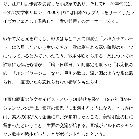
り、江戸川乱歩賞を受賞した小説家であり、そして6～70年代には
一流の文学家サロン、2000年代には日本のサブカルをリードしたラ
イヴカフェとして君臨した「青い部屋」のオーナーである。
戦争で父と兄を亡くし、戦後は母と二人で同潤会「大塚女子アパー
ト」に入居したという生い立ちが、歌に彫られる深い陰影のルーツ
になっているとみていいだろう。戦争体験から来る、死についての
諦観にも似た心情が、「暗い日曜日」や阿部定を歌った「お定恨み
節」「ボンボヤージュ」など、戸川の歌は、深い淵のような影に彩
られ、一度聴いたら忘れられない衝撃をもたらす。
伊藤忠商事の英文タイピストというOL時代を経て、1957年頃から
シャンソンの牙城、銀座の銀巴里に出演するようになる。きっかけ
は、素人の飛び入り企画に戸川が参加したところ、美輪明宏の目に
留まったということ。生涯の交流が始まる。音域がアルトのシャン
ソン歌手が稀少だったことがポイントだったという。