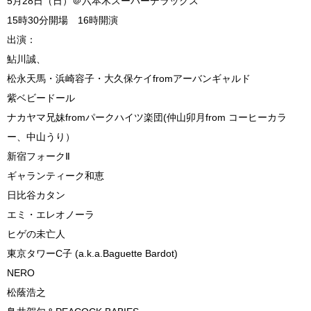
5月28日（日）＠六本木スーパーデラックス
15時30分開場 16時開演
出演：
鮎川誠、
松永天馬・浜崎容子・大久保ケイfromアーバンギャルド
紫ベビードール
ナカヤマ兄妹fromパークハイツ楽団(仲山卯月from コーヒーカラ
ー、中山うり）
新宿フォークⅡ
ギャランティーク和恵
日比谷カタン
エミ・エレオノーラ
ヒゲの未亡人
東京タワーC子 (a.k.a.Baguette Bardot)
NERO
松蔭浩之