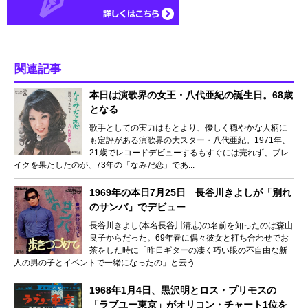
関連記事
本日は演歌界の女王・八代亜紀の誕生日。68歳
となる
歌手としての実力はもとより、優しく穏やかな人柄に
も定評がある演歌界の大スター・八代亜紀。1971年、
21歳でレコードデビューするもすぐには売れず、ブレ
イクを果たしたのが、73年の「なみだ恋」であ...
1969年の本日7月25日 長谷川きよしが「別れ
のサンバ」でデビュー
長谷川きよし(本名長谷川清志)の名前を知ったのは森山
良子からだった。69年春に偶々彼女と打ち合わせでお
茶をした時に「昨日ギターの凄く巧い眼の不自由な新
人の男の子とイベントで一緒になったの」と云う...
1968年1月4日、黒沢明とロス・プリモスの
「ラブユー東京」がオリコン・チャート1位を