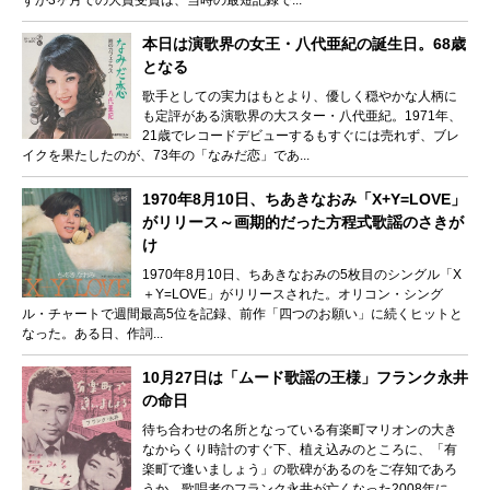
ずか3ヶ月での大賞受賞は、当時の最短記録で...
本日は演歌界の女王・八代亜紀の誕生日。68歳
となる
歌手としての実力はもとより、優しく穏やかな人柄に
も定評がある演歌界の大スター・八代亜紀。1971年、
21歳でレコードデビューするもすぐには売れず、ブレ
イクを果たしたのが、73年の「なみだ恋」であ...
1970年8月10日、ちあきなおみ「X+Y=LOVE」
がリリース～画期的だった方程式歌謡のさきが
け
1970年8月10日、ちあきなおみの5枚目のシングル「X
＋Y=LOVE」がリリースされた。オリコン・シング
ル・チャートで週間最高5位を記録、前作「四つのお願い」に続くヒットと
なった。ある日、作詞...
10月27日は「ムード歌謡の王様」フランク永井
の命日
待ち合わせの名所となっている有楽町マリオンの大き
なからくり時計のすぐ下、植え込みのところに、「有
楽町で逢いましょう」の歌碑があるのをご存知であろ
うか。歌唱者のフランク永井が亡くなった2008年に...