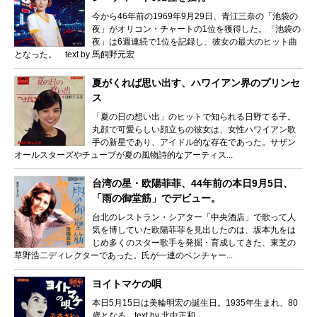
今から46年前の1969年9月29日、青江三奈の「池袋の
夜」がオリコン・チャートの1位を獲得した。「池袋の
夜」は6週連続で1位を記録し、彼女の最大のヒット曲
となった。 text by 馬飼野元宏
夏がくれば思い出す、ハワイアン界のプリンセ
ス
「夏の日の想い出」のヒットで知られる日野てる子。
丸顔で可愛らしい顔立ちの彼女は、女性ハワイアン歌
手の新星であり、アイドル的な存在であった。サザン
オールスターズやチューブが夏の風物詩的なアーティス...
台湾の星・欧陽菲菲、44年前の本日9月5日、
「雨の御堂筋」でデビュー。
台北のレストラン・シアター「中央酒店」で歌って人
気を博していた欧陽菲菲を見出したのは、坂本九をは
じめ多くのスター歌手を発掘・育成してきた、東芝の
草野浩二ディレクターであった。氏が一連のベンチャー...
ヨイトマケの唄
本日5月15日は美輪明宏の誕生日。1935年生まれ、80
歳となる。text by 北中正和