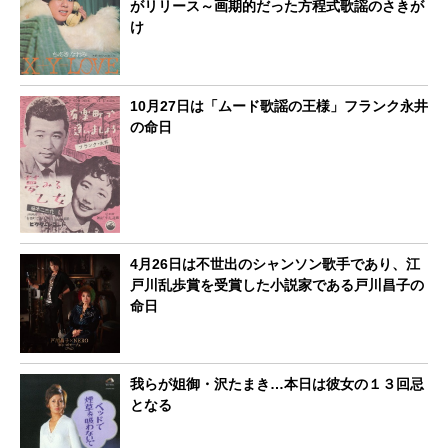
がリリース～画期的だった方程式歌謡のさきが
け
10月27日は「ムード歌謡の王様」フランク永井
の命日
4月26日は不世出のシャンソン歌手であり、江
戸川乱歩賞を受賞した小説家である戸川昌子の
命日
我らが姐御・沢たまき…本日は彼女の１３回忌
となる