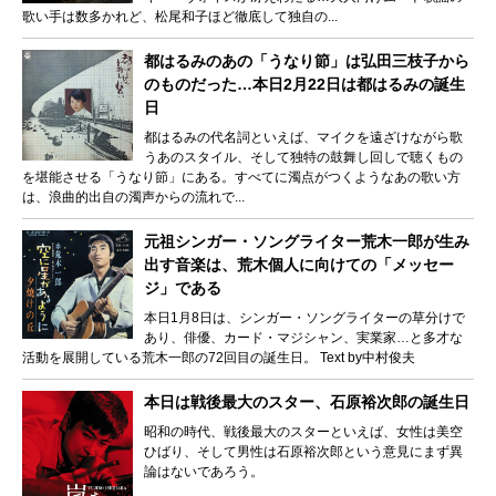
歌い手は数多かれど、松尾和子ほど徹底して独自の...
都はるみのあの「うなり節」は弘田三枝子から
のものだった…本日2月22日は都はるみの誕生
日
都はるみの代名詞といえば、マイクを遠ざけながら歌
うあのスタイル、そして独特の鼓舞し回しで聴くもの
を堪能させる「うなり節」にある。すべてに濁点がつくようなあの歌い方
は、浪曲的出自の濁声からの流れで...
元祖シンガー・ソングライター荒木一郎が生み
出す音楽は、荒木個人に向けての「メッセー
ジ」である
本日1月8日は、シンガー・ソングライターの草分けで
あり、俳優、カード・マジシャン、実業家…と多才な
活動を展開している荒木一郎の72回目の誕生日。 Text by中村俊夫
本日は戦後最大のスター、石原裕次郎の誕生日
昭和の時代、戦後最大のスターといえば、女性は美空
ひばり、そして男性は石原裕次郎という意見にまず異
論はないであろう。