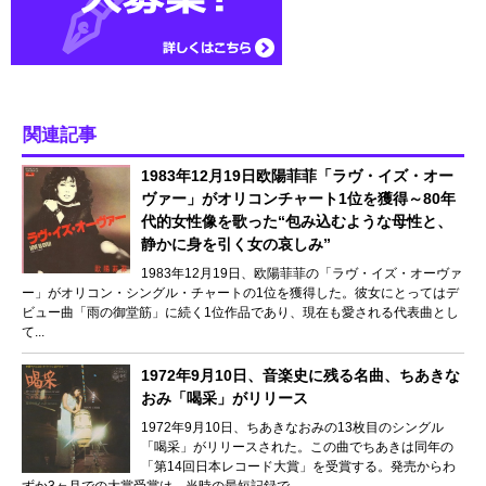
関連記事
1983年12月19日欧陽菲菲「ラヴ・イズ・オー
ヴァー」がオリコンチャート1位を獲得～80年
代的女性像を歌った“包み込むような母性と、
静かに身を引く女の哀しみ”
1983年12月19日、欧陽菲菲の「ラヴ・イズ・オーヴァ
ー」がオリコン・シングル・チャートの1位を獲得した。彼女にとってはデ
ビュー曲「雨の御堂筋」に続く1位作品であり、現在も愛される代表曲とし
て...
1972年9月10日、音楽史に残る名曲、ちあきな
おみ「喝采」がリリース
1972年9月10日、ちあきなおみの13枚目のシングル
「喝采」がリリースされた。この曲でちあきは同年の
「第14回日本レコード大賞」を受賞する。発売からわ