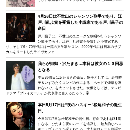
4月26日は不世出のシャンソン歌手であり、江
戸川乱歩賞を受賞した小説家である戸川昌子の
命日
戸川昌子は、不世出のユニークな歌唱を行うシャンソ
ン歌手であり、江戸川乱歩賞を受賞した小説家であ
り、そして6～70年代には一流の文学家サロン、2000年代には日本のサブ
カルをリードしたライヴカフェ...
我らが姐御・沢たまき…本日は彼女の１３回忌
となる
本日8月9日は沢たまきの命日。歌手としては、岩谷時
子＆いずみたくコンビの作による「ベッドで煙草を吸
わないで」を大ヒットさせた。女優としては、テレビ
ドラマ『プレイガール』が代表作と言えるだろう。常...
本日5月17日は“夜のハスキー”松尾和子の誕生
日。
今日5月17日は松尾和子の誕生日。存命であれば81歳
になる。ひたすら夜のムードを追及し、魅力的なハス
キー・ヴォイスが冴えわたる…大人向けムード歌謡の