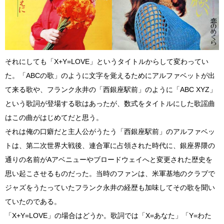
それにしても「X+Y=LOVE」というタイトルからして変わってい
た。「ABCの歌」のように文字を覚えるためにアルファベットが出
て来る歌や、フランク永井の「西銀座駅前」のように「ABC XYZ」
という歌詞が登場する歌はあったが、数式をタイトルにした歌謡曲
はこの曲がはじめてだと思う。
それは俺の口癖だと主人公がうたう「西銀座駅前」のアルファベッ
トは、第二次世界大戦後、連合軍に占領された時代に、銀座界隈の
通りの名前がAアベニューやブロードウェイへと変更された歴史を
思い起こさせるものだった。当時のファンは、米軍基地のクラブで
ジャズをうたっていたフランク永井の経歴も加味してその歌を聞い
ていたのである。
「X+Y=LOVE」の場合はどうか。歌詞では「X=あなた」「Y=わた