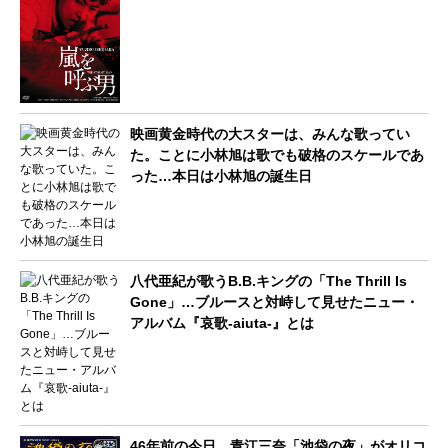
映画黄金時代の大スターは、みんな歌ってい
た。ことに小林旭は歌でも破格のスケールであ
った…本日は小林旭の誕生日
八代亜紀が歌うB.B.キングの「The Thrill Is
Gone」…ブルースと対峙して見せたニュー・
アルバム『哀歌-aiuta-』とは
46年前の今日、青江三奈「池袋の夜」がオリコ