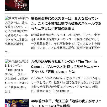
映画黄金時代の大スターは、みんな歌ってい
た。ことに小林旭は歌でも破格のスケールであ
った…本日は小林旭の誕生日
映画黄金時代の大スターは、みんな歌っていた。中で
も日活映画は所属スターのレコード発売に熱心でリリ
ース枚数も多く、それぞれ歌手としても大ヒットを飛
ばしている。ことに小林旭の場合、映画と歌は不可分
で...
八代亜紀が歌うB.B.キングの「The Thrill Is
Gone」…ブルースと対峙して見せたニュー・
アルバム『哀歌-aiuta-』とは
2012年に『夜のアルバム』なるジャズ・アルバムをリ
リースしていて、世界75ヶ国で配信されるという実績
を持つ八代亜紀が今度はブルース・アルバムに挑戦し
た。彼女の歌う「The Thrill Is ...
46年前の今日、青江三奈「池袋の夜」がオリコ
ン・チャートの1位を獲得