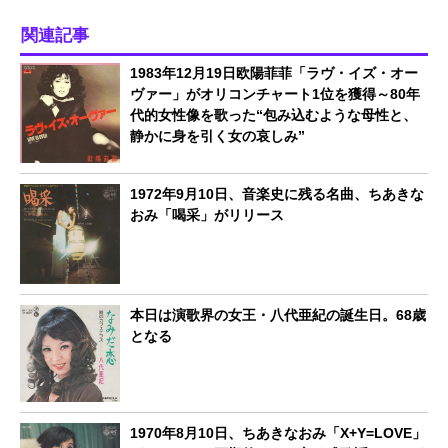
関連記事
1983年12月19日欧陽菲菲「ラヴ・イズ・オー
ヴァー」がオリコンチャート1位を獲得～80年
代的女性像を歌った“包み込むような母性と、
静かに身を引く女の哀しみ”
1972年9月10日、音楽史に残る名曲、ちあきな
おみ「喝采」がリリース
本日は演歌界の女王・八代亜紀の誕生日。68歳
となる
1970年8月10日、ちあきなおみ「X+Y=LOVE」