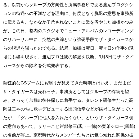
る。以前からグループの方向性と所属事務所である渡辺プロダクシ
ョンの待遇への不満などを理由に、何度となく脱退の意思を事務所
に伝えるも、なかなか了承されないことに業を煮やした加橋かつみ
が、この日、都内のスタジオでニュー・アルバムのレコーディング
のリハーサル中に、突然の失踪という強硬手段でザ・タイガースか
らの脱退を謀ったのである。結局、加橋は翌日、翌々日の仕事の現
場にも姿を現さず、渡辺プロは彼の解雇を決断。3月8日にザ・タイ
ガースからの除名を公式発表する。
熱狂的なGSブームにも翳りが見えてきた時期とはいえ、まだまだ
ザ・タイガースは売れっ子。事務所としてはグループの存続を望
み、さっそく加橋の後任探しに着手する。タレント研修生だった高
岡健二やのちに歌手デビューする田頭信幸などが候補に挙がってい
たが、「グループに他人を入れたくない」というザ・タイガース側
の意向もあって、サリーこと岸部修三(現・一徳)の実弟シロー(四郎)
の名前が浮上。京都時代からメンバーたちとは気心知れた関係の彼