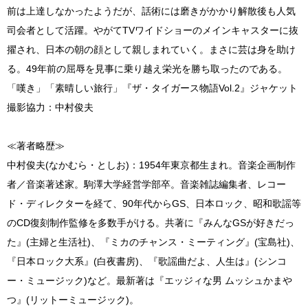
前は上達しなかったようだが、話術には磨きがかかり解散後も人気
司会者として活躍。やがてTVワイドショーのメインキャスターに抜
擢され、日本の朝の顔として親しまれていく。まさに芸は身を助け
る。49年前の屈辱を見事に乗り越え栄光を勝ち取ったのである。
「嘆き」「素晴しい旅行」『ザ・タイガース物語Vol.2』ジャケット
撮影協力：中村俊夫
≪著者略歴≫
中村俊夫(なかむら・としお)：1954年東京都生まれ。音楽企画制作
者／音楽著述家。駒澤大学経営学部卒。音楽雑誌編集者、レコー
ド・ディレクターを経て、90年代からGS、日本ロック、昭和歌謡等
のCD復刻制作監修を多数手がける。共著に『みんなGSが好きだっ
た』(主婦と生活社)、『ミカのチャンス・ミーティング』(宝島社)、
『日本ロック大系』(白夜書房)、『歌謡曲だよ、人生は』(シンコ
ー・ミュージック)など。最新著は『エッジィな男 ムッシュかまや
つ』(リットーミュージック)。