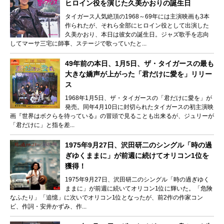
ヒロイン役を演じた久美かおりの誕生日
タイガース人気絶頂の1968～69年には主演映画も3本
作られたが、それら全部にヒロイン役として出演した
久美かおり、本日は彼女の誕生日。ジャズ歌手を志向
してマーサ三宅に師事、ステージで歌っていたと...
49年前の本日、1月5日、ザ・タイガースの最も
大きな嬌声が上がった「君だけに愛を」リリー
ス
1968年1月5日、ザ・タイガースの「君だけに愛を」が
発売。同年4月10日に封切られたタイガースの初主演映
画『世界はボクらを待っている』の冒頭で見ることも出来るが、ジュリーが
「君だけに」と指を差...
1975年9月27日、沢田研二のシングル「時の過
ぎゆくままに」が前週に続けてオリコン1位を
獲得！
1975年9月27日、沢田研二のシングル「時の過ぎゆく
ままに」が前週に続いてオリコン1位に輝いた。「危険
なふたり」「追憶」に次いでオリコン1位となったが、前2作の作家コン
ビ、作詞・安井かずみ、作...