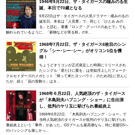
1946年9月22日、ザ・タイガースの瞳みのる生
誕、本日で70歳となる
9月22日はザ・タイガースの人気ドラマー・瞳みのるの
誕生日。本名は「人見豊」で、同じく「ひとみ みの
る」と読む。著書『ロング・グッバイのあとで』でも
触れられているように、「穀物などが実る秋」の9...
1968年7月22日、ザ・タイガース6枚目のシン
グル「シー･シー･シー」がオリコン1位を獲
得！
ちょうどオリコンが正式発足した時期にリリースされ
たシングル「君だけに愛を」は突如浮上したフォーク･
クルセイダーズのメガヒット「帰って来たヨッパライ」のため2位に甘んじ
たが、続く「花の首飾り」はタ...
1968年６月22日、人気絶頂のザ・タイガース
が「木島則夫ハプニング・ショー」に生出演
し、批判のヤリ玉に挙げられ番組炎上
1968年6月22日、「木島則夫ハプニング・ショー」で
当時人気絶頂のタイガースが批判のヤリ玉に挙げられ
番組炎上という「事件」があった。GSブームも最高潮なら、特に長髪GSへ
のバッシングも激しかっ...