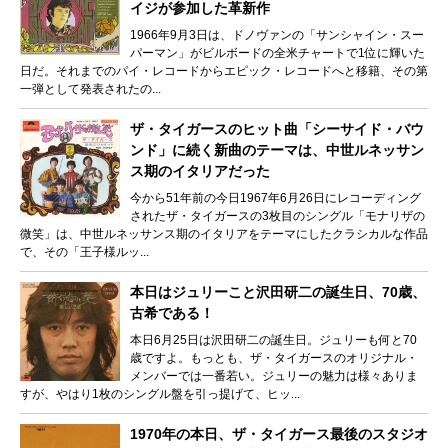
イジが参加した革新作
1966年9月3日は、ドノヴァンの「サンシャイン・スー
パーマン」がビルボードの全米チャートで1位に輝いた
日だ。それまでのパイ・レコードからエピック・レコードへと移籍、その第
一弾として発表されたの...
ザ・タイガースのヒット曲「シーサイド・バウ
ンド」に続く新曲のテーマは、中世ルネッサン
ス期のイタリアだった
今から51年前の今日1967年6月26日にレコーディング
されたザ・タイガースの3枚目のシングル「モナリザの
微笑」は、中世ルネッサンス期のイタリアをテーマにしたクラシカルな作品
で、その「王子様ルッ...
本日はジュリーこと沢田研二の誕生日、70歳、
古希である！
本日6月25日は沢田研二の誕生日。ジュリーも何と70
歳ですよ。もっとも、ザ・タイガースのオリジナル・
メンバーでは一番若い。ジュリーの魅力は様々ありま
すが、やはり1枚のシングル盤を引っ提げて、ヒッ...
1970年の本日、ザ・タイガース最後のスタジオ