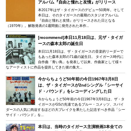
アルバム『自由と憧れと友情』がリリース
本2017年はザ・タイガースのデビュー50周年。そして
本日は、そのタイガースの最期のスタジオアルバム
『自由と憧れと友情』がリリースされた日となる
（1970年）。解散発表の1週間後に発売された本作...
[recommend]本日11月18日は、元ザ・タイガ
ースの森本太郎の誕生日
本日11月18日は、ザ・タイガースの音楽的リーダーで
もあった森本太郎の71歳の誕生日。 タイガース時代に
自作曲「青い鳥」を発表して以来、作曲家として様々
なアーティストに作品を提供してきた彼の集大...
今からちょうど50年前の今日1967年3月8日
は、ザ・タイガースが2ndシングル「シーサイ
ド・バウンド」をレコーディングした日
今からちょうど50年前の今日1967年3月8日は、ザ・タ
イガースがGSの先達であるブルー・コメッツ、スパイ
ダースの人気に肉迫するほどの大ブレイクを果たした記念すべき作品「シー
サイド・バウンド」を...
本日は、当時のタイガース主演映画3本全ての