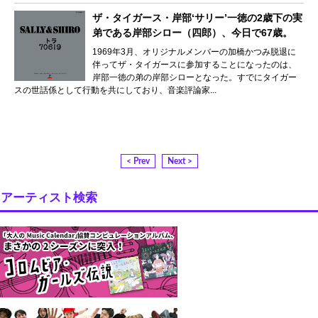
ザ・タイガース・岸部‘サリー’一徳の2歳下の実
弟である岸部シロー（四郎）、今日で67歳。
1969年3月、オリジナルメンバーの加橋かつみ脱退に
伴ってザ・タイガースに参加することになったのは、
岸部一徳の弟の岸部シローとなった。すでにタイガー
スの世話係として行動を共にしており、音楽評論家...
< Prev
Next >
アーティスト検索