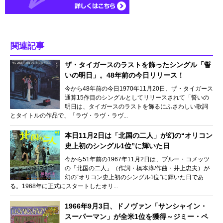
関連記事
ザ・タイガースのラストを飾ったシングル「誓
いの明日」。48年前の今日リリース！
今から48年前の今日1970年11月20日、ザ・タイガース
通算15作目のシングルとしてリリースされて「誓いの
明日は、タイガースのラストを飾るにふさわしい歌詞
とタイトルの作品で、「ラヴ・ラヴ・ラヴ...
本日11月2日は「北国の二人」が幻の“オリコン
史上初のシングル1位”に輝いた日
今から51年前の1967年11月2日は、ブルー・コメッツ
の「北国の二人」（作詞・橋本淳/作曲・井上忠夫）が
幻の“オリコン史上初のシングル1位”に輝いた日であ
る。1968年に正式にスタートしたオリ...
1966年9月3日、ドノヴァン「サンシャイン・
スーパーマン」が全米1位を獲得～ジミー・ペ