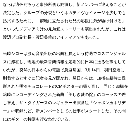
ならば適任だろうと事務所側も納得し、新メンバーに迎えることが
決定した。グループの分裂というネガティヴなイメージを少しでも
払拭するために、「窮地に立たされた兄の応援に弟が駆け付ける」
といったメディア向けの兄弟愛ストーリーも演出されたが、これは
渡辺プロ副社長・渡辺美佐のアイディアでもあった。
当時シローは渡辺音楽出版の出向社員という待遇でロスアンジェル
スに滞在し、現地の最新音楽情報を定期的に日本に送る仕事をして
いたが、突然の日本からの電話で急遽帰国。3月14日、羽田空港に
到着するとすぐに記者会見が開かれ、翌日からは、加橋在籍時に撮
影された明治チョコレートのCMポスターの撮り直し、同じく加橋在
籍時にレコーディングされた新曲「美しき愛の掟」のコーラスの差
し替え、ザ・タイガースのレギュラー出演番組『シャボン玉ホリデ
ー』の収録など、新メンバーとしての仕事がスタートした。その間
にはギターの特訓も行なわれている。