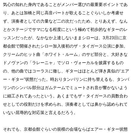
気心の知れた身内であることがメンバー選びの最重要ポイントであ
り、あとは加橋と同じ高音パートが歌えることぐらいしか考慮せ
ず、演奏者としての力量など二の次だったため、とりあえず、なん
とかステージでサマになる程度にという極めて初歩的なギターのレ
ッスンだったが、なかなか上達しないままシローは、3月23日に京
都会館で開催されたシロー加入後初のザ・タイガース公演に参加。
クリームのヒット曲「ホワイト・ルーム」のサビ部分と、大好きな
ドノヴァンの「ラレーニャ」でソロ・ヴォーカルを披露するもの
の、他の曲ではコーラスに徹し、ギターはほとんど弾き真似の“エア
ー・ギター”状態だった。時おりタンバリンに持ち替えるも、タンバ
リンのシンバル部分はガムテームでミュートされ音が響かないよう
に細工されてあったという。あくまでもザ・タイガースの員数合わ
せとしての役割だけを求められ、演奏者としては鼻から認められて
いない屈辱的な対応策と言えるだろう。
それでも、京都会館ぐらいの規模の会場ならばエアー・ギター状態