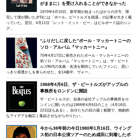
がままに）を受け入れることができなかった
1970年4月10日、新学期が始まったばかりの夕方、帰
宅して僕が開いた夕刊には「ポール、ビートルズを脱退」の記事が大きく載
っていた。翌日、4月11日「レット・イット・ビー」はビルボード誌のシン
グ...
“ふりだしに戻した”ポール・マッカートニーの
ソロ・アルバム『マッカートニー』
70年4月17日に発売されたポール・マッカートニーの
初ソロ・アルバム『マッカートニー』は、ザ・ビート
ルズ時代の名曲・名演を期待していたファンに、思い
っきり肩透かしを食らわせた。全14曲中、ヴォー...
1968年4月6日、ザ・ビートルズがアップルの
事務所をロンドンに開設
ザ・ビートルズが、自身の会社アップルの事務所をロ
ンドンに開いたのは1968年4月6日のこと（4月16日、
22日説もある）。自分たちの目の届く範囲で、独創的
なアイデアを幅広く集結させながらやりたい...
今から38年前の今日1980年1月16日、ウイング
ス初の日本公演ツアーのため成田に到着したポ