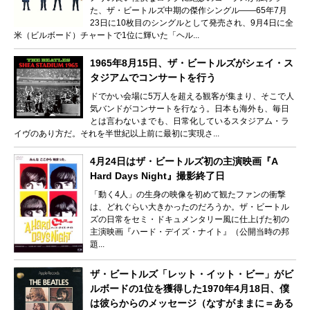
た、ザ・ビートルズ中期の傑作シングル――65年7月
23日に10枚目のシングルとして発売され、9月4日に全
米（ビルボード）チャートで1位に輝いた「ヘル...
1965年8月15日、ザ・ビートルズがシェイ・ス
タジアムでコンサートを行う
ドでかい会場に5万人を超える観客が集まり、そこで人
気バンドがコンサートを行なう。日本も海外も、毎日
とは言わないまでも、日常化しているスタジアム・ラ
イヴのあり方だ。それを半世紀以上前に最初に実現さ...
4月24日はザ・ビートルズ初の主演映画『A
Hard Days Night』撮影終了日
「動く4人」の生身の映像を初めて観たファンの衝撃
は、どれぐらい大きかったのだろうか。ザ・ビートル
ズの日常をセミ・ドキュメンタリー風に仕上げた初の
主演映画『ハード・デイズ・ナイト』（公開当時の邦
題...
ザ・ビートルズ「レット・イット・ビー」がビ
ルボードの1位を獲得した1970年4月18日、僕
は彼らからのメッセージ（なすがままに＝ある