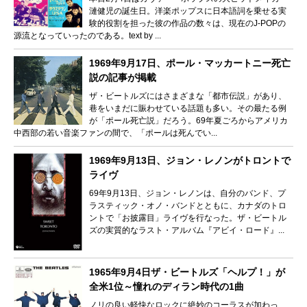
漣健児の誕生日。洋楽ポップスに日本語詞を乗せる実
験的役割を担った彼の作品の数々は、現在のJ-POPの
源流となっていったのである。text by ...
1969年9月17日、ポール・マッカートニー死亡
説の記事が掲載
ザ・ビートルズにはさまざまな「都市伝説」があり、
巷をいまだに賑わせている話題も多い。その最たる例
が「ポール死亡説」だろう。69年夏ごろからアメリカ
中西部の若い音楽ファンの間で、「ポールは死んでい...
1969年9月13日、ジョン・レノンがトロントで
ライヴ
69年9月13日、ジョン・レノンは、自分のバンド、プ
ラスティック・オノ・バンドとともに、カナダのトロ
ントで「お披露目」ライヴを行なった。ザ・ビートル
ズの実質的なラスト・アルバム『アビイ・ロード』...
1965年9月4日ザ・ビートルズ「ヘルプ！」が
全米1位～憧れのディラン時代の1曲
ノリの良い軽快なロックに絶妙のコーラスが加わっ