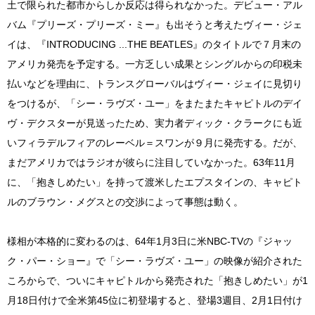
土で限られた都市からしか反応は得られなかった。デビュー・アル
バム『プリーズ・プリーズ・ミー』も出そうと考えたヴィー・ジェ
イは、『INTRODUCING ...THE BEATLES』のタイトルで７月末の
アメリカ発売を予定する。一方乏しい成果とシングルからの印税未
払いなどを理由に、トランスグローバルはヴィー・ジェイに見切り
をつけるが、「シー・ラヴズ・ユー」をまたまたキャピトルのデイ
ヴ・デクスターが見送ったため、実力者ディック・クラークにも近
いフィラデルフィアのレーベル＝スワンが９月に発売する。だが、
まだアメリカではラジオが彼らに注目していなかった。63年11月
に、「抱きしめたい」を持って渡米したエプスタインの、キャピト
ルのブラウン・メグスとの交渉によって事態は動く。
様相が本格的に変わるのは、64年1月3日に米NBC-TVの『ジャッ
ク・パー・ショー』で「シー・ラヴズ・ユー」の映像が紹介された
ころからで、ついにキャピトルから発売された「抱きしめたい」が1
月18日付けで全米第45位に初登場すると、登場3週目、2月1日付け