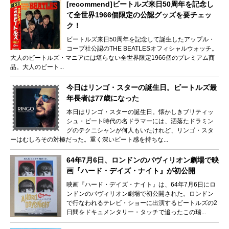
[recommend]ビートルズ来日50周年を記念し
て全世界1966個限定の公認グッズを要チェッ
ク！
ビートルズ来日50周年を記念して誕生したアップル・
コープ社公認のTHE BEATLESオフィシャルウォッチ。
大人のビートルズ・マニアには堪らない全世界限定1966個のプレミアム商
品。大人のビート...
今日はリンゴ・スターの誕生日。ビートルズ最
年長者は77歳になった
本日はリンゴ・スターの誕生日。懐かしきブリティッ
シュ・ビート時代の名ドラマーには、洒落たドラミン
グのテクニシャンが何人もいたけれど、リンゴ・スタ
ーはむしろその対極だった。重く深いビート感を持ちな...
64年7月6日、ロンドンのパヴィリオン劇場で映
画『ハード・デイズ・ナイト』が初公開
映画『ハード・デイズ・ナイト』は、64年7月6日にロ
ンドンのパヴィリオン劇場で初公開された。ロンドン
で行なわれるテレビ・ショーに出演するビートルズの2
日間をドキュメンタリー・タッチで追ったこの瑞...