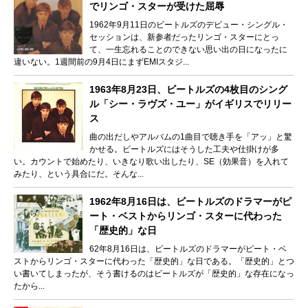
でリンゴ・スターが受けた屈辱
1962年9月11日のビートルズのデビュー・シングル・
セッションは、新参者だったリンゴ・スターにとっ
て、一生忘れることのできない思い出の日になったに
違いない。1週間前の9月4日にまずEMIスタジ...
1963年8月23日、ビートルズの4枚目のシング
ル「シー・ラヴズ・ユー」がイギリスでリリー
ス
曲の出だしやアルバムの1曲目で聴き手を「アッ」と驚
かせる。ビートルズにはそうした工夫や仕掛けが多
い。カウントで始めたり、いきなり歌い出したり、SE（効果音）を入れて
みたり、という具合にだ。そんな...
1962年8月16日は、ビートルズのドラマーがピ
ート・ベストからリンゴ・スターに代わった
「歴史的」な日
62年8月16日は、ビートルズのドラマーがピート・ベ
ストからリンゴ・スターに代わった「歴史的」な日である。「歴史的」とつ
い書いてしまったが、そう書けるのはビートルズが「歴史的」な存在になっ
たから...