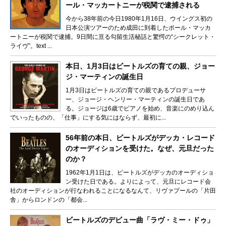
ール・マッカートニーが税関で逮捕される
今から38年前の今日1980年1月16日、ウイングス初の
日本公演ツアーのため成田に到着したポール・マッカ
ートニーが税関で逮捕。9日間に亘る勾留生活秘話と驚愕の“シークレット・
ライヴ”。text ...
本日、1月3日はビートルズの育ての親、ジョー
ジ・マーティンの誕生日
1月3日はビートルズの育ての親であるプロデューサ
ー、ジョージ・ヘンリー・マーティンの誕生日であ
る。ジョージは6歳でピアノを始め、音楽にのめり込ん
でいったものの、「仕事」にする気にはならず、最初に...
56年前の本日、ビートルズがデッカ・レコード
のオーディションを受けた。なぜ、元旦だった
のか？
1962年1月1日は、ビートルズがデッカのオーディショ
ン受けた日である。よりによって、元旦にレコード会
社のオーディションが行なわれることになるなんて、リヴァプールの「片田
舎」からロンドンの「都会...
ビートルズのデビュー曲「ラヴ・ミー・ドゥ」