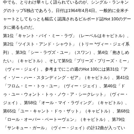
中でも、とりわけ華々しく語られているのが、シングル・ランキン
グのトップ5独占であろう。日付は1964年4月4日。一般的に全米チ
ャートとしてもっとも幅広く認識されるビルボード誌Hot 100のデー
タに拠るものだ。
第1位「キャント・バイ・ミー・ラヴ」（レーベルはキャピトル）、
第2位「ツイスト・アンド・シャウト」（トリー *ヴィー・ジェイ系
列）、第3位「シー・ラヴズ・ユー」（スワン）、第4位「抱きしめ
たい」（キャピトル）、そして第5位「プリーズ・プリーズ・ミー」
（ヴィー・ジェイ）。参考までにこの週のHot 100には第31位「ア
イ・ソー・ハー・スタンディング・ゼア」（キャピトル）、第41位
「フロム・ミー・トゥ・ユー」（ヴィー・ジェイ）、第46位「ド
ゥ・ユー・ウォント・トゥ・ノウ・ア・シークレット」（ヴィー・
ジェイ）、第58位「オール・マイ・ラヴィング」（キャピトル）、
第65位「ユー・キャント・ドゥ・ザット」（キャピトル）、第68位
「ロール・オーバー・ベートーヴェン」（キャピトル）、第79位
「サンキュー・ガール」（ヴィー・ジェイ）の計12曲が入ってい