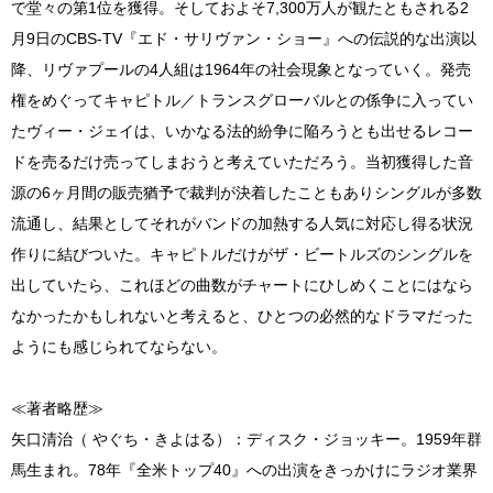
で堂々の第1位を獲得。そしておよそ7,300万人が観たともされる2
月9日のCBS-TV『エド・サリヴァン・ショー』への伝説的な出演以
降、リヴァプールの4人組は1964年の社会現象となっていく。発売
権をめぐってキャピトル／トランスグローバルとの係争に入ってい
たヴィー・ジェイは、いかなる法的紛争に陥ろうとも出せるレコー
ドを売るだけ売ってしまおうと考えていただろう。当初獲得した音
源の6ヶ月間の販売猶予で裁判が決着したこともありシングルが多数
流通し、結果としてそれがバンドの加熱する人気に対応し得る状況
作りに結びついた。キャピトルだけがザ・ビートルズのシングルを
出していたら、これほどの曲数がチャートにひしめくことにはなら
なかったかもしれないと考えると、ひとつの必然的なドラマだった
ようにも感じられてならない。
≪著者略歴≫
矢口清治（ やぐち・きよはる）：ディスク・ジョッキー。1959年群
馬生まれ。78年『全米トップ40』への出演をきっかけにラジオ業界