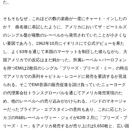
た。
そもそもなぜ，これほどの数の楽曲が一度にチャート・インしたの
か？ 曲名後に表記したように、アメリカにおいてザ・ビートルズ
のシングル盤が複数のレーベルから発売されていたことが小さくな
い要因であろう。1962年10月にイギリスにて公式デビューを果た
し、よく63年を通じて本国のマーケットを制圧した彼らながら、大
国アメリカでの反応はまだ鈍かった。所属レーベル＝パーロフォン
を持つEMIは2枚目のシングル「プリーズ・プリーズ・ミー」の時点
でアメリカでの系列キャピトル・レコードに発売を要請するが見送
られる。そこでEMI音源の販売促進を請け負っていたニューヨーク
の代理業会社トランスグローバルを通じてアメリカ発売実現のた
め、他のレーベルへの売り込みがかけられる。バンドのマネージャ
ーだったブライアン・エプスタインの意向もあり、これに応じたシ
カゴのR&Bレーベル＝ヴィー・ジェイが63年２月に「プリーズ・プ
リーズ・ミー」をアメリカ発売するが売り上げは5,650枚と、広い国