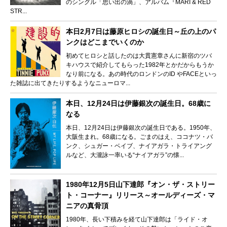
のシングル「思い出の渦」、アルバム『MARI & RED
STR...
本日2月7日は藤原ヒロシの誕生日～丘の上のパ
ンクはどこまでいくのか
初めてヒロシと話したのは大貫憲章さんに新宿のツバ
キハウスで紹介してもらった1982年とかだからもうか
なり前になる。あの時代のロンドンのID やFACEといっ
た雑誌に出てきたりするようなニューロマ...
本日、12月24日は伊藤銀次の誕生日。68歳に
なる
本日、12月24日は伊藤銀次の誕生日である。1950年、
大阪生まれ。68歳になる。ごまのはえ、ココナツ・バ
ンク、シュガー・ベイブ、ナイアガラ・トライアング
ルなど、大瀧詠一率いる“ナイアガラ”の懐...
1980年12月5日山下達郎『オン・ザ・ストリー
ト・コーナー』リリース～オールディーズ・マ
ニアの真骨頂
1980年、長い下積みを経て山下達郎は「ライド・オ