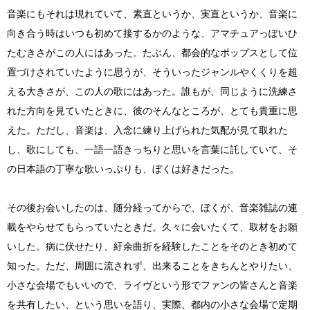
音楽にもそれは現れていて、素直というか、実直というか、音楽に
向き合う時はいつも初めて接するかのような、アマチュアっぽいひ
たむきさがこの人にはあった。たぶん、都会的なポップスとして位
置づけされていたように思うが、そういったジャンルやくくりを超
える大きさが、この人の歌にはあった。誰もが、同じように洗練さ
れた方向を見ていたときに、彼のそんなところが、とても貴重に思
えた。ただし、音楽は、入念に練り上げられた気配が見て取れた
し、歌にしても、一語一語きっちりと思いを言葉に託していて、そ
の日本語の丁寧な歌いっぷりも、ぼくは好きだった。
その後お会いしたのは、随分経ってからで、ぼくが、音楽雑誌の連
載をやらせてもらっていたときだ。久々に会いたくて、取材をお願
いした。病に伏せたり、紆余曲折を経験したことをそのとき初めて
知った。ただ、周囲に流されず、出来ることをきちんとやりたい、
小さな会場でもいいので、ライヴという形でファンの皆さんと音楽
を共有したい、という思いを語り、実際、都内の小さな会場で定期