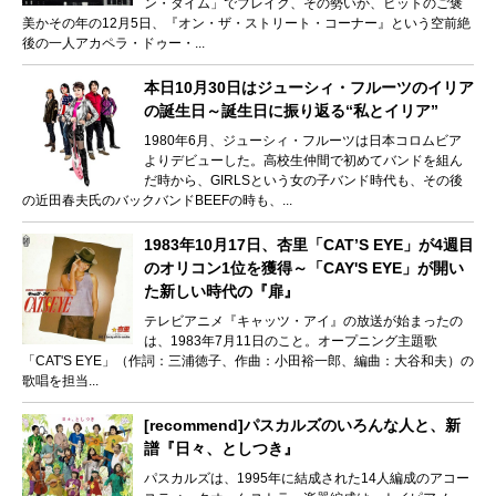
ン・タイム」でブレイク、その勢いか、ヒットのご褒
美かその年の12月5日、『オン・ザ・ストリート・コーナー』という空前絶
後の一人アカペラ・ドゥー・...
本日10月30日はジューシィ・フルーツのイリア
の誕生日～誕生日に振り返る“私とイリア”
1980年6月、ジューシィ・フルーツは日本コロムビア
よりデビューした。高校生仲間で初めてバンドを組ん
だ時から、GIRLSという女の子バンド時代も、その後
の近田春夫氏のバックバンドBEEFの時も、...
1983年10月17日、杏里「CAT’S EYE」が4週目
のオリコン1位を獲得～「CAY'S EYE」が開い
た新しい時代の『扉』
テレビアニメ『キャッツ・アイ』の放送が始まったの
は、1983年7月11日のこと。オープニング主題歌
「CAT'S EYE」（作詞：三浦徳子、作曲：小田裕一郎、編曲：大谷和夫）の
歌唱を担当...
[recommend]パスカルズのいろんな人と、新
譜『日々、としつき』
パスカルズは、1995年に結成された14人編成のアコー