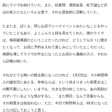
的にライヴを続けていた。また、杉真理、濱田金吾、松下誠など沢
山の友人たちといろんな形で、それも意欲的に活動していた。
たまたま、ぼくも、同じお店でトークイベントみたいなことをやっ
ていたこともあり、よくふらりと顔を見せてくれた。彼のライヴ
は、毎回超満員だということだったけれど、どうしても久々に聴き
たくなって、お店に予約を入れて楽しみにしていたところだった。
体調を壊してライヴが中止になったとお店から連絡が入り、それか
ら訃報が続いた。
それがとても悔いの残る形になったけれど、1月2日は、その村田和
人の誕生日にあたる。存命ならば、という決まりきった前置きはこ
の際不要にしたい。いまでも、大きな空の向こうから、あの笑顔が
のぞいているような気がするし、「また明日」なんて言葉からも、
その前置きは似合わない。ただ、今日で村田和人は、65才になった
とだけ記しておこうと思う。