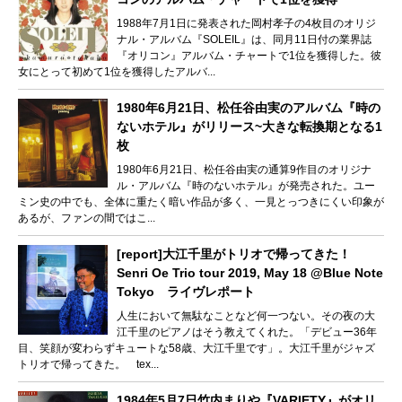
1988年7月1日に発表された岡村孝子の4枚目のオリジ
ナル・アルバム『SOLEIL』は、同月11日付の業界誌
『オリコン』アルバム・チャートで1位を獲得した。彼
女にとって初めて1位を獲得したアルバ...
1980年6月21日、松任谷由実のアルバム『時の
ないホテル』がリリース~大きな転換期となる1
枚
1980年6月21日、松任谷由実の通算9作目のオリジナ
ル・アルバム『時のないホテル』が発売された。ユー
ミン史の中でも、全体に重たく暗い作品が多く、一見とっつきにくい印象が
あるが、ファンの間ではこ...
[report]大江千里がトリオで帰ってきた！
Senri Oe Trio tour 2019, May 18 @Blue Note
Tokyo ライヴレポート
人生において無駄なことなど何一つない。その夜の大
江千里のピアノはそう教えてくれた。「デビュー36年
目、笑顔が変わらずキュートな58歳、大江千里です」。大江千里がジャズ
トリオで帰ってきた。 tex...
1984年5月7日竹内まりや『VARIETY』がオリ