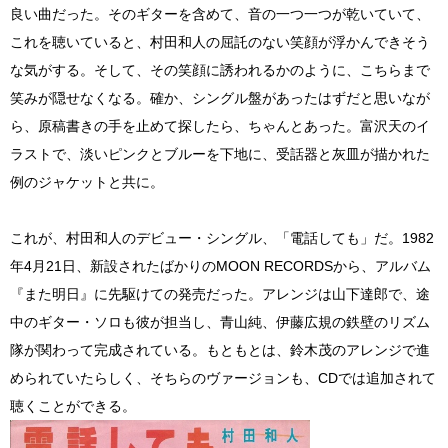
良い曲だった。そのギターを含めて、音の一つ一つが乾いていて、
これを聴いていると、村田和人の屈託のない笑顔が浮かんできそう
な気がする。そして、その笑顔に誘われるかのように、こちらまで
笑みが隠せなくなる。確か、シングル盤があったはずだと思いなが
ら、原稿書きの手を止めて探したら、ちゃんとあった。富沢天のイ
ラストで、淡いピンクとブルーを下地に、受話器と灰皿が描かれた
例のジャケットと共に。
これが、村田和人のデビュー・シングル、「電話しても」だ。1982
年4月21日、新設されたばかりのMOON RECORDSから、アルバム
『また明日』に先駆けての発売だった。アレンジは山下達郎で、途
中のギター・ソロも彼が担当し、青山純、伊藤広規の鉄壁のリズム
隊が関わって完成されている。もともとは、鈴木茂のアレンジで進
められていたらしく、そちらのヴァージョンも、CDでは追加されて
聴くことができる。