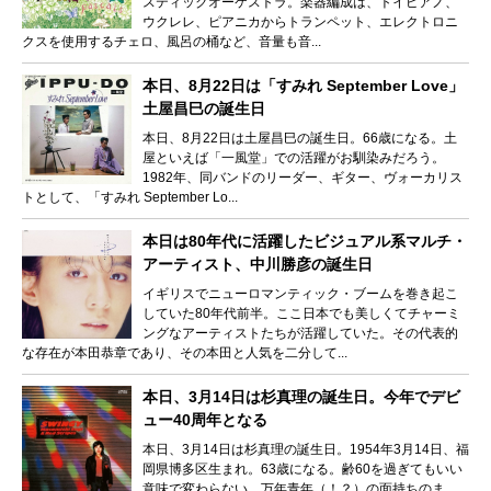
スティックオーケストラ。楽器編成は、トイピアノ、
ウクレレ、ピアニカからトランペット、エレクトロニ
クスを使用するチェロ、風呂の桶など、音量も音...
本日、8月22日は「すみれ September Love」
土屋昌巳の誕生日
本日、8月22日は土屋昌巳の誕生日。66歳になる。土
屋といえば「一風堂」での活躍がお馴染みだろう。
1982年、同バンドのリーダー、ギター、ヴォーカリス
トとして、「すみれ September Lo...
本日は80年代に活躍したビジュアル系マルチ・
アーティスト、中川勝彦の誕生日
イギリスでニューロマンティック・ブームを巻き起こ
していた80年代前半。ここ日本でも美しくてチャーミ
ングなアーティストたちが活躍していた。その代表的
な存在が本田恭章であり、その本田と人気を二分して...
本日、3月14日は杉真理の誕生日。今年でデビ
ュー40周年となる
本日、3月14日は杉真理の誕生日。1954年3月14日、福
岡県博多区生まれ。63歳になる。齢60を過ぎてもいい
意味で変わらない。万年青年（！？）の面持ちのま