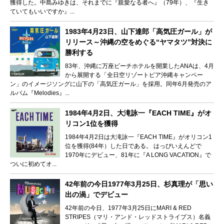
獲得した。中島みゆきは、それまでに『親愛なる者へ』（79年）、『生き
ていてもいいですか』...
1983年4月23日、山下達郎「高気圧ガール」が
リリース～沖縄の空をめぐる“ヤマタツ”対決に
勝利する
83年、沖縄に万座ビーチホテルを開業したANAは、4月
から展開する「全日空リゾートピア沖縄キャンペー
ン」のイメージソングに山下の「高気圧ガール」を採用。同年6月発売のア
ルバム『Melodies』...
1984年4月2日、大滝詠一『EACH TIME』がオ
リコン1位を獲得
1984年4月2日は大滝詠一『EACH TIME』がオリコン1
位を獲得(84年）した日である。 はっぴいえんどで
1970年にデビュー、81年に『A LONG VACATION』で
ついに初めてオ...
42年前の今日1977年3月25日、杉真理が「思い
出の渦」でデビュー
42年前の今日、1977年3月25日にMARI & RED
STRIPES（マリ・アンド・レッドストライプス）名義