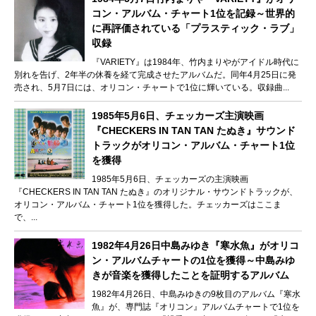
コン・アルバム・チャート1位を記録～世界的
に再評価されている「プラスティック・ラブ」
収録
『VARIETY』は1984年、竹内まりやがアイドル時代に
別れを告げ、2年半の休養を経て完成させたアルバムだ。同年4月25日に発
売され、5月7日には、オリコン・チャートで1位に輝いている。収録曲...
1985年5月6日、チェッカーズ主演映画
『CHECKERS IN TAN TAN たぬき』サウンド
トラックがオリコン・アルバム・チャート1位
を獲得
1985年5月6日、チェッカーズの主演映画
『CHECKERS IN TAN TAN たぬき』のオリジナル・サウンドトラックが、
オリコン・アルバム・チャート1位を獲得した。チェッカーズはここま
で、...
1982年4月26日中島みゆき『寒水魚』がオリコ
ン・アルバムチャートの1位を獲得～中島みゆ
きが音楽を獲得したことを証明するアルバム
1982年4月26日、中島みゆきの9枚目のアルバム『寒水
魚』が、専門誌『オリコン』アルバムチャートで1位を