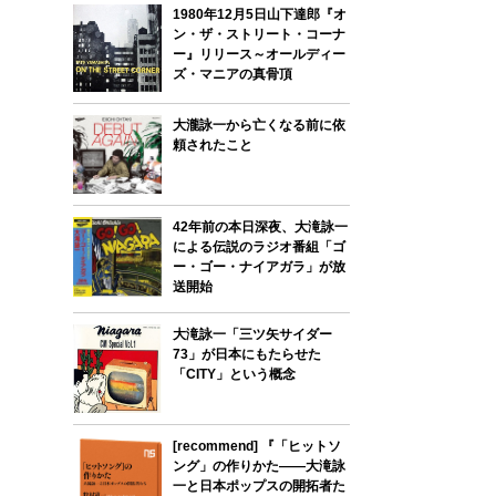
1980年12月5日山下達郎『オ
ン・ザ・ストリート・コーナ
ー』リリース～オールディー
ズ・マニアの真骨頂
大瀧詠一から亡くなる前に依
頼されたこと
42年前の本日深夜、大滝詠一
による伝説のラジオ番組「ゴ
ー・ゴー・ナイアガラ」が放
送開始
大滝詠一「三ツ矢サイダー
73」が日本にもたらせた
「CITY」という概念
[recommend] 『「ヒットソ
ング」の作りかた――大滝詠
一と日本ポップスの開拓者た