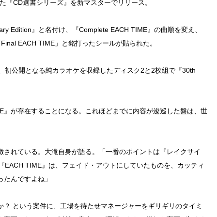
した『CD選書シリーズ』を新マスターでリリース。
sary Edition』と名付け、『Complete EACH TIME』の曲順を変え、
nal EACH TIME」と銘打ったシールが貼られた。
れ、初公開となる純カラオケを収録したディスク2と2枚組で『30th
IME』が存在することになる。これほどまでに内容が逡巡した盤は、世
徴されている。大滝自身が語る。「一番のポイントは『レイクサイ
EACH TIME』は、フェイド・アウトにしていたものを、カッティ
ったんですよね」
か？ という案件に、工場を待たせマネージャーをギリギリのタイミ