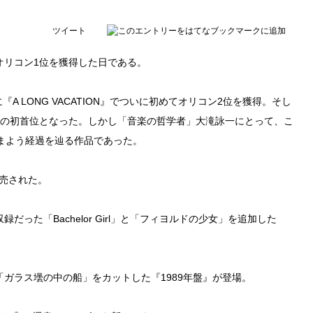
ツイート
』がオリコン1位を獲得した日である。
A LONG VACATION』でついに初めてオリコン2位を獲得。そし
も念願の初首位となった。しかし「音楽の哲学者」大滝詠一にとって、こ
まよう経過を辿る作品であった。
発売された。
だった「Bachelor Girl」と「フィヨルドの少女」を追加した
「ガラス壜の中の船」をカットした『1989年盤』が登場。