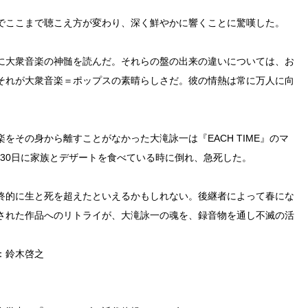
でここまで聴こえ方が変わり、深く鮮やかに響くことに驚嘆した。
に大衆音楽の神髄を読んだ。それらの盤の出来の違いについては、お
それが大衆音楽＝ポップスの素晴らしさだ。彼の情熱は常に万人に向
をその身から離すことがなかった大滝詠一は『EACH TIME』のマ
2月30日に家族とデザートを食べている時に倒れ、急死した。
終的に生と死を超えたといえるかもしれない。後継者によって春にな
された作品へのリトライが、大滝詠一の魂を、録音物を通し不滅の活
：鈴木啓之