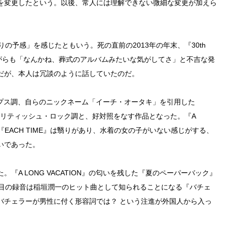
を変更したという。以後、常人には理解できない微細な変更が加えら
の予感」を感じたともいう。死の直前の2013年の年末、『30th
タリングしながらも「なんかね、葬式のアルバムみたいな気がしてさ」と不吉な発
だが、本人は冗談のように話していたのだ。
・ポップス調、自らのニックネーム「イーチ・オータキ」を引用した
どブリティッシュ・ロック調と、好対照をなす作品となった。『A
じ、『EACH TIME』は翳りがあり、水着の女の子がいない感じがする、
いであった。
『A LONG VACATION』の匂いを残した『夏のペーパーバック』
曲目の録音は稲垣潤一のヒット曲として知られることになる『バチェ
バチェラーが男性に付く形容詞では？ という注進が外国人から入っ
。