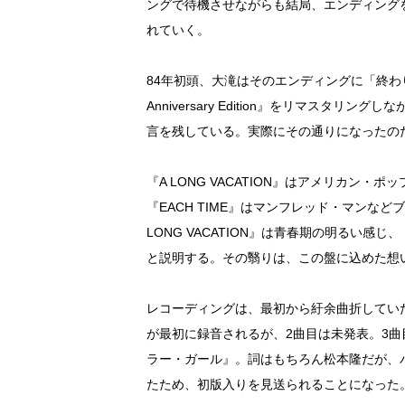
ングで待機させながらも結局、エンディング
れていく。
84年初頭、大滝はそのエンディングに「終わり
Anniversary Edition』をリマス
言を残している。実際にその通りになったの
『A LONG VACATION』はアメリカン
『EACH TIME』はマンフレッド・マンな
LONG VACATION』は青春期の明るい感
と説明する。その翳りは、この盤に込めた想
レコーディングは、最初から紆余曲折していた。
が最初に録音されるが、2曲目は未発表。3
ラー・ガール』。詞はもちろん松本隆だが、
たため、初版入りを見送られることになった