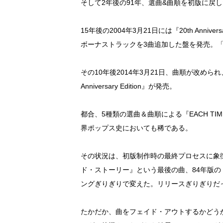
そして2年後の91年、選曲&曲順を初版に戻
15年後の2004年3月21日には『20th Anniver
ボーナストラックを3曲追加した盤を発売。「Fi
その10年後2014年3月21日、曲順が改めら
Anniversary Edition』が発売。
都合、5種類の選曲＆曲順による『EACH T
界ポップス史においても稀である。
その状況は、初版制作時の最終プロセスに象
ド・ストーリー』という最後の曲、84年版の『
ングぎりぎりで変えた。リリースぎりぎりだ
たかだか、曲をフェイド・アウトするかどう