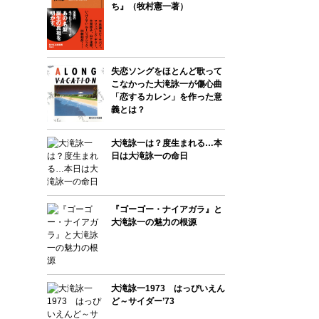
ち』（牧村憲一著）
失恋ソングをほとんど歌って
こなかった大滝詠一が傷心曲
「恋するカレン」を作った意
義とは？
大滝詠一は？度生まれる…本
日は大滝詠一の命日
『ゴーゴー・ナイアガラ』と
大滝詠一の魅力の根源
大滝詠一1973 はっぴいえん
ど～サイダー’73