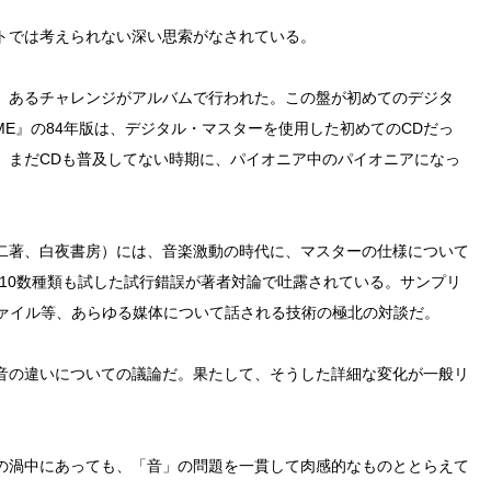
トでは考えられない深い思索がなされている。
。あるチャレンジがアルバムで行われた。この盤が初めてのデジタ
IME』の84年版は、デジタル・マスターを使用した初めてのCDだっ
）まだCDも普及してない時期に、パイオニア中のパイオニアになっ
二著、白夜書房）には、音楽激動の時代に、マスターの仕様について
TIME』で10数種類も試した試行錯誤が著者対論で吐露されている。サンプリ
ファイル等、あらゆる媒体について話される技術の極北の対談だ。
音の違いについての議論だ。果たして、そうした詳細な変化が一般リ
の渦中にあっても、「音」の問題を一貫して肉感的なものととらえて