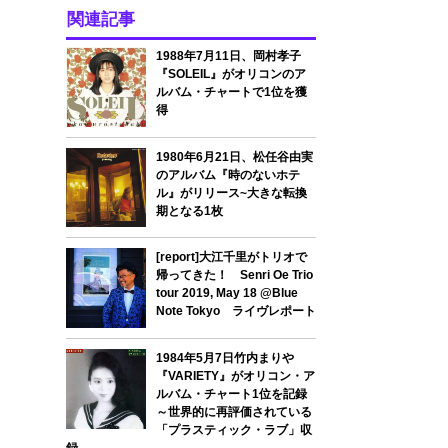
関連記事
1988年7月11日、岡村孝子
『SOLEIL』がオリコンのア
ルバム・チャートで1位を獲
得
1980年6月21日、松任谷由実
のアルバム『時のないホテ
ル』がリリース~大きな転換
期となる1枚
[report]大江千里がトリオで
帰ってきた！ Senri Oe Trio
tour 2019, May 18 @Blue
Note Tokyo ライヴレポート
1984年5月7日竹内まりや
『VARIETY』がオリコン・ア
ルバム・チャート1位を記録
～世界的に再評価されている
「プラスティック・ラブ」収