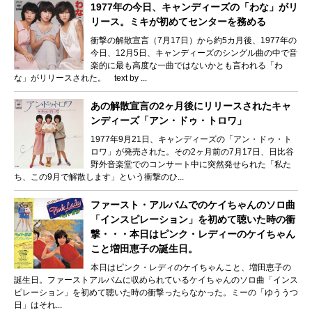
1977年の今日、キャンディーズの「わな」がリ
リース。ミキが初めてセンターを務める
衝撃の解散宣言（7月17日）から約5カ月後、1977年の
今日、12月5日、キャンディーズのシングル曲の中で音
楽的に最も高度な一曲ではないかとも言われる「わ
な」がリリースされた。 text by ...
あの解散宣言の2ヶ月後にリリースされたキャ
ンディーズ「アン・ドゥ・トロワ」
1977年9月21日、キャンディーズの「アン・ドゥ・ト
ロワ」が発売された。その2ヶ月前の7月17日、日比谷
野外音楽堂でのコンサート中に突然発せられた「私た
ち、この9月で解散します」という衝撃のひ...
ファースト・アルバムでのケイちゃんのソロ曲
「インスピレーション」を初めて聴いた時の衝
撃・・・本日はピンク・レディーのケイちゃん
こと増田恵子の誕生日。
本日はピンク・レディのケイちゃんこと、増田恵子の
誕生日。ファーストアルバムに収められているケイちゃんのソロ曲「インス
ピレーション」を初めて聴いた時の衝撃ったらなかった。ミーの「ゆううつ
日」はそれ...