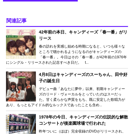
関連記事
42年前の本日、キャンディーズ「春一番」がリ
リース
春の訪れを実感し始める時期になると、いつも様々な
ところで聴かれるようになるのがキャンディーズの
「春一番」。今日はその「春一番」が42年前の1976年
にシングル・リリースされた記念すべき日だ。 t...
4月8日はキャンディーズのスーちゃん、田中好
子の誕生日
デビュー曲「あなたに夢中」以来、初期キャンディー
ズのリード・ヴォーカルをとっていたのはスーだっ
た。甘く柔らかな声質をもち、既に安定した歌唱力が
あり、もっともアイドル的なルックスであったことも含め...
1978年の今日、キャンディーズの伝説的な解散
コンサートが後楽園球場で行われた
昨年ついに（ほぼ）完全収録のDVDがリリースされ、