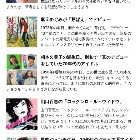
世話になったアイドルの今の年齢をいきなり書いてし
まうのは、筆者としても幻想が砕けてしまうよう...
麻丘めぐみが「芽ばえ」でデビュー
1972年の本日、麻丘めぐみが「芽ばえ」でデビュー。
43年前のこと。この曲を聴くと思い出すのが、近所の
デパートの家電売り場で家具のようなステレオセット
からエンドレスでリピート再生されていた光景だ...
相本久美子の誕生日。別名で「真のデビュー」
をしていた70年代のアイドル
1958年(昭和33年)の本日、この世に生を受けた相本久
美子。この5文字を見るだけで、未だにキュンとくる。
筆者にとっては、まさに憧れのお姉さん的存在。「TV
ジョッキー」をどきどきしながら見ていた...
山口百恵の「ロックンロ－ル・ウィドウ」
山口百恵の「ロックンロ－ル・ウィドウ」のシングル
盤ジャケット。久しぶりに見たけど、実にカッコい
い。ちなみにリリ－スは1980年の5月21日である。切
り貼りでコラ－ジュが施されているあたり、明らか...
風吹ジュン誕生日…70年代のグラビア系アイド