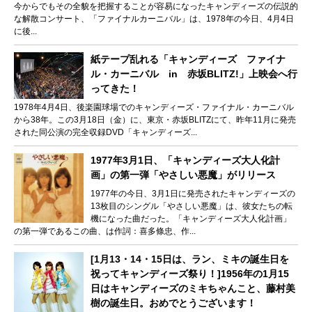
今からでもその全貌を把握することが容易になったキャンディーズの伝説的
な解散コンサート、「ファイナルカーニバル」は、1978年の今日、4月4日
に後...
紙テープ乱れる「キャンディーズ ファイナ
ル・カーニバル in 赤坂BLITZ!」上映会へ行
ってきた！
1978年4月4日、後楽園球場でのキャンディーズ・ファイナル・カーニバル
から38年。この3月18日（金）に、東京・赤坂BLITZにて、昨年11月に発売
された同公演の完全収録DVD「キャンディーズ...
1977年3月1日、「キャンディーズ大人化計
画」の第一弾「やさしい悪魔」がリリース
1977年の今日、3月1日に発売されたキャンディーズの
13枚目のシングル「やさしい悪魔」は、彼女たちの転
機になった曲だった。「キャンディーズ大人化計画」
の第一弾であるこの曲、は作詞：喜多條忠、作...
[1月13・14・15日は、ラン、ミキの誕生日を
祝ってキャンディーズ祭り！]1956年の1月15
日はキャンディーズのミキちゃんこと、藤村美
樹の誕生日。おめでとうございます！