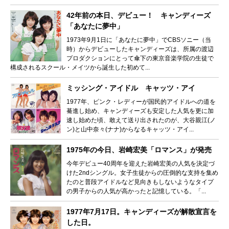
42年前の本日、デビュー！ キャンディーズ
「あなたに夢中」
1973年9月1日に「あなたに夢中」でCBSソニー（当
時）からデビューしたキャンディーズは、所属の渡辺
プロダクションにとって傘下の東京音楽学院の生徒で
構成されるスクール・メイツから誕生した初めて...
ミッシング・アイドル キャッツ・アイ
1977年、ピンク・レディーが国民的アイドルへの道を
驀進し始め、キャンディーズも安定した人気を更に加
速し始めた頃、敢えて送り出されたのが、大谷親江(ノ
ン)と山中奈々(ナナ)からなるキャッツ・アイ...
1975年の今日、岩崎宏美「ロマンス」が発売
今年デビュー40周年を迎えた岩崎宏美の人気を決定づ
けた2ndシングル。女子生徒からの圧倒的な支持を集め
たのと普段アイドルなど見向きもしないようなタイプ
の男子からの人気が高かったと記憶している。「...
1977年7月17日。キャンディーズが解散宣言を
した日。