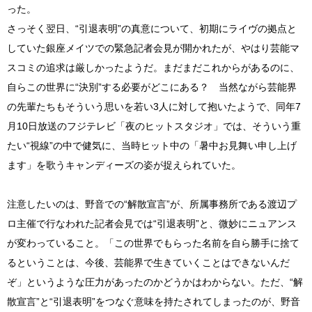
った。
さっそく翌日、“引退表明”の真意について、初期にライヴの拠点と
していた銀座メイツでの緊急記者会見が開かれたが、やはり芸能マ
スコミの追求は厳しかったようだ。まだまだこれからがあるのに、
自らこの世界に“決別”する必要がどこにある？ 当然ながら芸能界
の先輩たちもそういう思いを若い3人に対して抱いたようで、同年7
月10日放送のフジテレビ「夜のヒットスタジオ」では、そういう重
たい“視線”の中で健気に、当時ヒット中の「暑中お見舞い申し上げ
ます」を歌うキャンディーズの姿が捉えられていた。
注意したいのは、野音での“解散宣言”が、所属事務所である渡辺プ
ロ主催で行なわれた記者会見では“引退表明”と、微妙にニュアンス
が変わっていること。「この世界でもらった名前を自ら勝手に捨て
るということは、今後、芸能界で生きていくことはできないんだ
ぞ」というような圧力があったのかどうかはわからない。ただ、“解
散宣言”と“引退表明”をつなぐ意味を持たされてしまったのが、野音