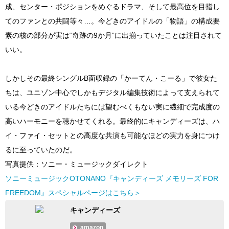
成、センター・ポジションをめぐるドラマ、そして最高位を目指し
てのファンとの共闘等々…。今どきのアイドルの「物語」の構成要
素の核の部分が実は“奇跡の9か月”に出揃っていたことは注目されて
いい。
しかしその最終シングルB面収録の「かーてん・こーる」で彼女た
ちは、ユニゾン中心でしかもデジタル編集技術によって支えられて
いる今どきのアイドルたちには望むべくもない実に繊細で完成度の
高いハーモニーを聴かせてくれる。最終的にキャンディーズは、ハ
イ・ファイ・セットとの高度な共演も可能なほどの実力を身につけ
るに至っていたのだ。
写真提供：ソニー・ミュージックダイレクト
ソニーミュージックOTONANO『キャンディーズ メモリーズ FOR
FREEDOM』スペシャルページはこちら＞
キャンディーズ
amazon