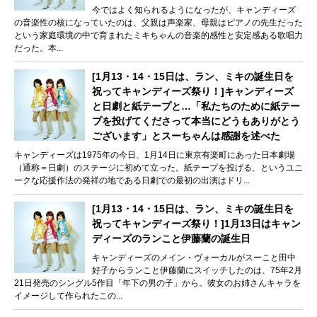
今ではよく知られるようになったが、キャンディーズ
の音楽性の核になっていたのは、父親は声楽家、母親はピアノの先生だった
という家庭環境の中で育まれたミキちゃんの音楽的感性と安定感ある歌唱力
だった。本...
[1月13・14・15日は、ラン、ミキの誕生日を
祝ってキャンディーズ祭り！]キャンディーズ
と日劇と紙テープと…「私たちのために紙テー
プを投げてくださって本当にどうもありがとう
ございます」とスーちゃんは感謝を述べた
キャンディーズは1975年の今日、1月14日に東京有楽町にあった日本劇場
（通称＝日劇）のステージに初めて立った。紙テープを投げる、というユニ
ークな応援作法の発祥の地である日劇での最初の出演はドリ...
[1月13・14・15日は、ラン、ミキの誕生日を
祝ってキャンディーズ祭り！]1月13日はキャン
ディーズのランこと伊藤蘭の誕生日
キャンディーズのメイン・ヴォーカルがスーこと田中
好子からランこと伊藤蘭にスイッチしたのは、75年2月
21日発売のシングル5作目「年下の男の子」から。彼女のお姉さんキャラを
イメージして作られたこの...