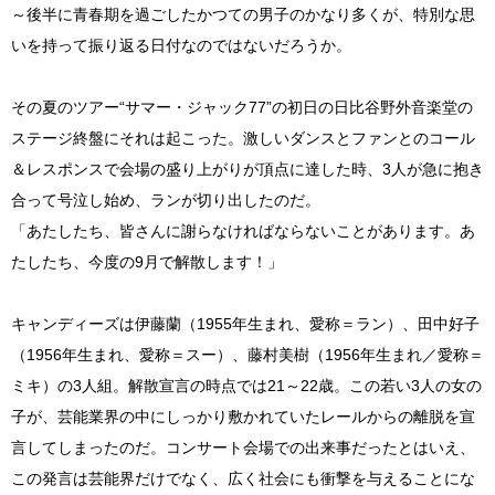
～後半に青春期を過ごしたかつての男子のかなり多くが、特別な思
いを持って振り返る日付なのではないだろうか。
その夏のツアー“サマー・ジャック77”の初日の日比谷野外音楽堂の
ステージ終盤にそれは起こった。激しいダンスとファンとのコール
＆レスポンスで会場の盛り上がりが頂点に達した時、3人が急に抱き
合って号泣し始め、ランが切り出したのだ。
「あたしたち、皆さんに謝らなければならないことがあります。あ
たしたち、今度の9月で解散します！」
キャンディーズは伊藤蘭（1955年生まれ、愛称＝ラン）、田中好子
（1956年生まれ、愛称＝スー）、藤村美樹（1956年生まれ／愛称＝
ミキ）の3人組。解散宣言の時点では21～22歳。この若い3人の女の
子が、芸能業界の中にしっかり敷かれていたレールからの離脱を宣
言してしまったのだ。コンサート会場での出来事だったとはいえ、
この発言は芸能界だけでなく、広く社会にも衝撃を与えることにな