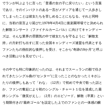
でランが叫ぶように言った「普通の女の子に戻りたい」という言葉
であり、そのインパクトのある一言がメディアを通じて一人歩きし
てしまったことは彼女たちを苦しめることにもなる。それと同時
に、当初の宣言より延びた1978年4月4日に後楽園球場でと決められ
た解散コンサート（ファイナルカーニバル）に向けてキャンディー
ズは、そんな業界の雰囲気の中で彼女たちを守るように「解散支
持」の方針打ち出すに至った全国キャンディーズ連盟を代表とする
ファンたちの熱狂的な後押しを受け、そこから“奇跡の9か月”と呼ぶ
べき活動ぶりを見せていく。
その中でも特に印象的だったのは、それまでスー→ランの順で任さ
れてきたシングル曲の“センター”に立ったことのなかったミキがふ
たりの後押しもあって「わな」（12月）で初めて中央で歌った話と
か、ファンの奮起により初のシングル・チャート１位を達成した最
終シングル「微笑がえし」（2月）のエピソード。解散（卒業）とい
う期限付きの“最終ゴール”を設定した上でのファンとの一体感の醸