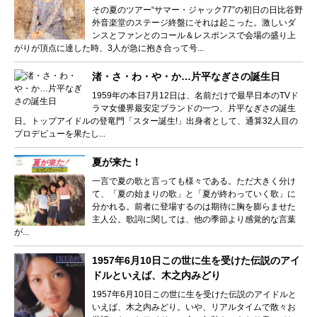
その夏のツアー“サマー・ジャック77”の初日の日比谷野
外音楽堂のステージ終盤にそれは起こった。激しいダ
ンスとファンとのコール＆レスポンスで会場の盛り上
がりが頂点に達した時、3人が急に抱き合って号...
渚・さ・わ・や・か…片平なぎさの誕生日
1959年の本日7月12日は、名前だけで最早日本のTVド
ラマ女優界最安定ブランドの一つ、片平なぎさの誕生
日。トップアイドルの登竜門「スター誕生!」出身者として、通算32人目の
プロデビューを果たし...
夏が来た！
一言で夏の歌と言っても様々である。ただ大きく分け
て、「夏の始まりの歌」と「夏が終わっていく歌」に
分かれる。前者に登場するのは期待に胸を膨らませた
主人公。歌詞に関しては、他の季節より感覚的な言葉
が...
1957年6月10日この世に生を受けた伝説のアイ
ドルといえば、木之内みどり
1957年6月10日この世に生を受けた伝説のアイドルと
いえば、木之内みどり。いや、リアルタイムで散々お