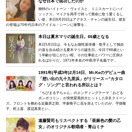
なぜ日本で成功したのか
独特のハイトーン・ヴォイスと、ミニスカートにハイ
ソックス。マイクを両手で持って懸命に歌う愛くるし
い姿。本日8月20日はアグネス・チャンの誕生日。彼女
の登場は70年代日本のアイドル・シーンに衝撃を...
本日は夏木マリの誕生日。66歳となる
本日5月2日は、今もなお個性派俳優・歌手として独自
の道を歩み続ける夏木マリの誕生日。今日で66歳とい
う年齢が信じがたい程、その仕事欲とパワーに圧倒さ
れるばかりだ。1971年本名の中島淳子名義でデ...
1991年(平成3年)2月14日、Mi-Keのデビュー曲
「想い出の九十九里浜」がリリース～“カタロ
グ・ソング”と言われる所以とは？
「ちびまる子ちゃん」のエンディングテーマ「おどる
ポンポコリン」が突然変異的大ヒットしたB.B.クイーン
ズ。フロントを務める近藤房之助、坪倉唯子に花を添えていたのが、宇徳敬
子、村上遥、渡辺真美とい...
遠藤賢司もリスペクトする「亜麻色の髪の乙
女」のオリジナル歌唱者・青山ミチ