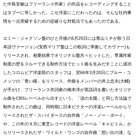
た中島安敏はフリーランス作家）の作品をレコーディングすること
はタブーに等しかった。ニセ洋楽にこだわったのは、そんな社内事
情を一点突破するための掟破りな対処法でもあったのである。
エミー・ジャクソン盤のひと月後の5月25日には青山ミチが歌う日
本語ヴァージョン(安西マリア盤はこの歌詞に準拠してカヴァー)も
リリースされ、相乗効果でオリジナル盤共々ヒットした。専属作家
制度の壁をスルーできる制作方法でヒット曲を生みだすことに成功
したコロムビア洋楽部のスタッフは、翌66年3月20日にブルー・コ
メッツの「青い瞳」をリリース。作曲をメンバーの井上忠夫(大輔)
が手がけ、フリーランス作詞家の橋本淳が英語詞を書いたオリジナ
ル曲をCBSレーベルから出すという、「涙の太陽」と同じ方法論で
制作されたこの曲は、同時期に日本ビクターの洋楽レーベルからリ
リースされたザ・スパイダースの自作曲「ノー・ノー・ボーイ」
や、この年の９月に東芝レコードの洋楽レーベル「キャピトル」か
らリリースされたザ・ワイルド・ワンズの自作曲「想い出の渚」な