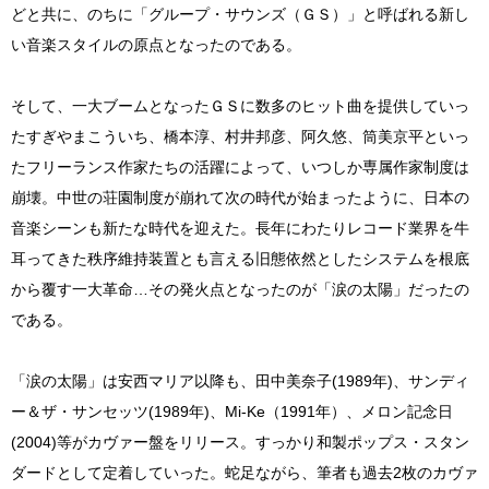
どと共に、のちに「グループ・サウンズ（ＧＳ）」と呼ばれる新し
い音楽スタイルの原点となったのである。
そして、一大ブームとなったＧＳに数多のヒット曲を提供していっ
たすぎやまこういち、橋本淳、村井邦彦、阿久悠、筒美京平といっ
たフリーランス作家たちの活躍によって、いつしか専属作家制度は
崩壊。中世の荘園制度が崩れて次の時代が始まったように、日本の
音楽シーンも新たな時代を迎えた。長年にわたりレコード業界を牛
耳ってきた秩序維持装置とも言える旧態依然としたシステムを根底
から覆す一大革命…その発火点となったのが「涙の太陽」だったの
である。
「涙の太陽」は安西マリア以降も、田中美奈子(1989年)、サンディ
ー＆ザ・サンセッツ(1989年)、Mi-Ke（1991年）、メロン記念日
(2004)等がカヴァー盤をリリース。すっかり和製ポップス・スタン
ダードとして定着していった。蛇足ながら、筆者も過去2枚のカヴァ