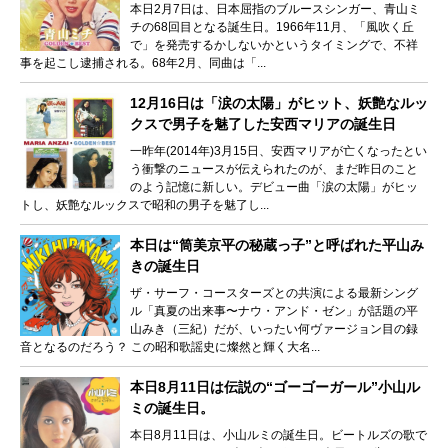
本日2月7日は、日本屈指のブルースシンガー、青山ミ
チの68回目となる誕生日。1966年11月、「風吹く丘
で」を発売するかしないかというタイミングで、不祥
事を起こし逮捕される。68年2月、同曲は「...
12月16日は「涙の太陽」がヒット、妖艶なルッ
クスで男子を魅了した安西マリアの誕生日
一昨年(2014年)3月15日、安西マリアが亡くなったとい
う衝撃のニュースが伝えられたのが、まだ昨日のこと
のよう記憶に新しい。デビュー曲「涙の太陽」がヒッ
トし、妖艶なルックスで昭和の男子を魅了し...
本日は“筒美京平の秘蔵っ子”と呼ばれた平山み
きの誕生日
ザ・サーフ・コースターズとの共演による最新シング
ル「真夏の出来事〜ナウ・アンド・ゼン」が話題の平
山みき（三紀）だが、いったい何ヴァージョン目の録
音となるのだろう？ この昭和歌謡史に燦然と輝く大名...
本日8月11日は伝説の“ゴーゴーガール”小山ル
ミの誕生日。
本日8月11日は、小山ルミの誕生日。ビートルズの歌で