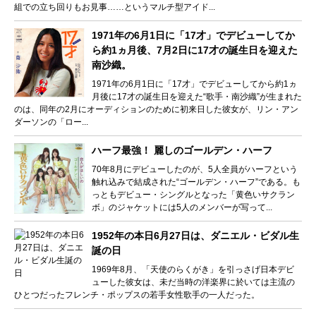
組での立ち回りもお見事……というマルチ型アイド...
1971年の6月1日に「17才」でデビューしてか
ら約1ヵ月後、7月2日に17才の誕生日を迎えた
南沙織。
1971年の6月1日に「17才」でデビューしてから約1ヵ
月後に17才の誕生日を迎えた“歌手・南沙織”が生まれた
のは、同年の2月にオーディションのために初来日した彼女が、リン・アン
ダーソンの「ロー...
ハーフ最強！ 麗しのゴールデン・ハーフ
70年8月にデビューしたのが、5人全員がハーフという
触れ込みで結成された“ゴールデン・ハーフ”である。も
っともデビュー・シングルとなった「黄色いサクラン
ボ」のジャケットには5人のメンバーが写って...
1952年の本日6月27日は、ダニエル・ビダル生
誕の日
1969年8月、「天使のらくがき」を引っさげ日本デビ
ューした彼女は、未だ当時の洋楽界に於いては主流の
ひとつだったフレンチ・ポップスの若手女性歌手の一人だった。