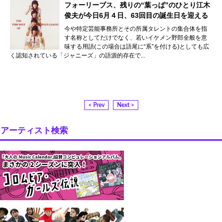
フォーリーブス、残りの“葉っぱ”のひとり江木
俊夫が今日6月４日、63回目の誕生日を迎える
今や特定芸能事務所とその所属タレントの集合体を指
す名称としてだけでなく、若いイケメン野郎全般を意
味する用語(この場合は語尾に“系”を付ける)としても広
く認知されている「ジャニーズ」の語源的存在で...
< Prev
Next >
アーティスト検索