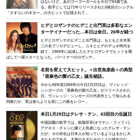
はないけど、あのゴーゴーガールも今日で64歳であ
る。歌手としては71年リリースされた6枚目のシングル
「さすらいのギター」の大ヒットで記憶されて...
ヒデとロザンナのヒデこと出門英は多彩なエン
ターテイナーだった…本日は命日。26年が経つ
ヒデとロザンナのヒデこと出門英は、もともと水木英
二の名でソロデビューし、ユキとヒデのデュオ時代を
経て、1968年に結成したヒデとロザンナでヒットを飛
ばして一躍スターとなった。パートナーのロザンナ...
名前を変えて大ヒット。＜出世魚楽曲＞の典型
「亜麻色の髪の乙女」誕生秘話。
今から48年前1968年の今日2月25日は、ヴィレッジ・
シンガーズの「亜麻色の髪の乙女」がリリースされた
日。ヴィレッジ・シンガーズの代表作として知られる
同曲だが、実は彼らよりも前にこの曲をレコー...
本日1月29日はテレサ・テン、63回目の生誕日
中国語圏の歌手では、欧陽菲菲(オウヤン・フィフィ)、
アグネス・チャンに継ぐ人気者になったテレサ・テン
だが、その存在は日本人が知っているよりはるかに大
きなものである。大海のさざなみのような彼女のな...