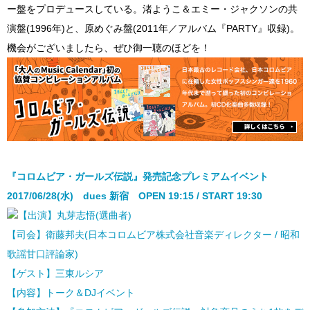
ー盤をプロデュースしている。渚ようこ＆エミー・ジャクソンの共
演盤(1996年)と、原めぐみ盤(2011年／アルバム『PARTY』収録)。
機会がございましたら、ぜひ御一聴のほどを！
『コロムビア・ガールズ伝説』発売記念プレミアムイベント
2017/06/28(水) dues 新宿 OPEN 19:15 / START 19:30
【出演】丸芽志悟(選曲者)
【司会】衛藤邦夫(日本コロムビア株式会社音楽ディレクター / 昭和
歌謡甘口評論家)
【ゲスト】三東ルシア
【内容】トーク＆DJイベント