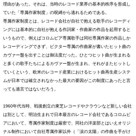
理由があった。それは、当時のレコード業界の基本的秩序を形成し
ていた「専属作家制度」の呪縛から逃れるためである。
専属作家制度とは、レコード会社が自社で抱える歌手のレコーディ
ングには基本的に自社が抱える作詞家・作曲家の作品を起用すると
いうもので、例えばコロムビア専属歌手は同社専属作家の作品しか
レコーディングできず、ビクター専属の作曲家が書いたヒット曲の
カヴァー盤を出すことは御法度だった。ひとつヒット曲が生まれる
と多くの歌手たちによるカヴァー盤が生まれ、それがまたヒットし
ていくという、欧米のレコード産業におけるヒット曲再生産システ
ムが日本では確立されなかった最大の要因がこの制度にあったと言
っても過言ではないだろう。
1960年代当時、戦後創立の東芝レコードやクラウンなど新しい会社
は別として、明治生まれで日本最古のレコード会社であるコロムビ
アにおいて、専属作家制度は厳密で、同社の洋楽部とはいえオリジ
ナル制作において自社専属作家以外（「涙の太陽」の作曲を手がけ