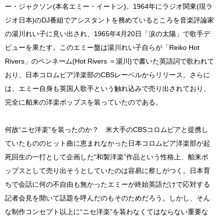
ー・ジャクソン(本名エミー・イートン)。1964年にラジオ関東(現ラ
ジオ日本)のDJ番組でアシスタントを務めているところを音楽評論家
の湯川れい子に見い出され、1965年4月20日「涙の太陽」で歌手デ
ビューを果たす。このエミー盤は湯川れい子自らが「Reiko Hot
Rivers」のペンネーム(Hot Rivers ＝湯川)で書いた英語詞で歌われて
おり、日本コロムビア洋楽部のCBSレーベルからリリース。さらに
は、エミー自身も英国人歌手という触れ込みで売り出されており、
完全に舶来の洋楽ポップスを装っていたのである。
何故“ニセ洋楽”を装ったのか？ 米大手のCBSコロムビアと提携し
ていたもののヒット曲に恵まれなかった日本コロムビア洋楽部が起
死回生の一打として企画した“和製洋楽”作品という性格上、舶来ポ
ップスとして売り出そうとしていたのは容易に察しがつく。日本育
ちで会話に何の不自由も無かったエミーが終始英語だけで応対する
記者会見を開いて話題を呼んだのもそのためだろう。しかし、そん
な制作コンセプト以上に“ニセ洋楽”を装わなくてはならない重要な