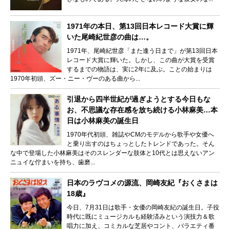
1971年の本日、第13回日本レコード大賞に輝
いた尾崎紀世彦の曲は…。
1971年、尾崎紀世彦「また逢う日まで」が第13回日本
レコード大賞に輝いた。しかし、この曲が大賞を受賞
するまでの物語は、実に2年に及ぶ。ことの始まりは
1970年初頭、ズー・ニー・ヴーのある曲から...
引退から四半世紀が過ぎようとする今日もな
お、不思議な存在感を放ち続ける小林麻美…本
日は小林麻美の誕生日
1970年代初頭、雑誌やCMのモデルから歌手や女優へ
と乗り出すのはちょっとしたトレンドであった。そん
な中で登場した小林麻美はそのスレンダーな肢体と10代とは思えないアン
ニュイな佇まいを持ち、歯磨...
日本のラヴコメの源流、岡崎友紀『おくさまは
18歳』
今日、7月31日は歌手・女優の岡崎友紀の誕生日。子役
時代に既にミュージカルも経験済みという演技力＆歌
唱力に加え、コミカルな芝居やコント、バラエティ番