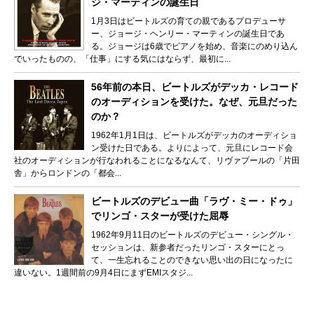
ジ・マーティンの誕生日
1月3日はビートルズの育ての親であるプロデューサ
ー、ジョージ・ヘンリー・マーティンの誕生日であ
る。ジョージは6歳でピアノを始め、音楽にのめり込ん
でいったものの、「仕事」にする気にはならず、最初に...
56年前の本日、ビートルズがデッカ・レコード
のオーディションを受けた。なぜ、元旦だった
のか？
1962年1月1日は、ビートルズがデッカのオーディショ
ン受けた日である。よりによって、元旦にレコード会
社のオーディションが行なわれることになるなんて、リヴァプールの「片田
舎」からロンドンの「都会...
ビートルズのデビュー曲「ラヴ・ミー・ドゥ」
でリンゴ・スターが受けた屈辱
1962年9月11日のビートルズのデビュー・シングル・
セッションは、新参者だったリンゴ・スターにとっ
て、一生忘れることのできない思い出の日になったに
違いない。1週間前の9月4日にまずEMIスタジ...