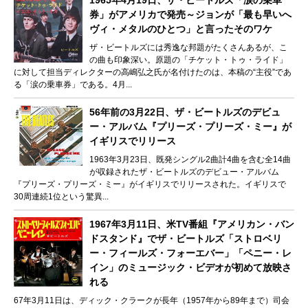
1965年4月19日、ザ・ビートルズ「涙の乗車
券」がアメリカで発売～ジョンが「最も早いへ
ヴィ・メタルのひとつ」と言ったそのワケ
ザ・ビートルズには秀逸な邦題がたくさんあるが、こ
の曲も印象深い。原題の「チケット・トゥ・ライド」
に対して担当ディレクターの高嶋弘之氏が名付けたのは、本稿の“主役”であ
る「涙の乗車券」である。4月...
56年前の3月22日、ザ・ビートルズのデビュ
ー・アルバム『プリーズ・プリーズ・ミー』が
イギリスでリリース
1963年3月23日、既発シングル2曲計4曲を含む全14曲
が収録されたザ・ビートルズのデビュー・アルバム
『プリーズ・プリーズ・ミー』がイギリスでリリースされた。イギリスで
30周連続1位という驚異...
1967年3月11日、米TV番組『アメリカン・バン
ドスタンド』でザ・ビートルズ「ストロベリ
ー・フィールズ・フォーエバー」「ペニー・レ
イン」のミュージック・ビデオが初めて放映さ
れる
67年3月11日は、ディック・クラークが長年（1957年から89年まで）司会