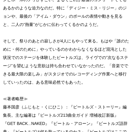
あるかのような迫力なのだ。特に「ディジー・ミス・リジー」のジ
ョンや、最後の「アイム・ダウン」のポールの表情や動きを見る
と、二人の“熱量”がじかに伝わってくるかのようだ。
そして、祭りのあとの寂しさが4人にもやって来る。もはや「誰のた
めに・何のために」やっているのかわからなくなるほど混沌とした
状況でのステージを体験したビートルズは、ライヴでの“次なるステ
ージ”を望むような意欲は持ち合わせていなかったのだ。「音楽でで
きる最大限の楽しみ」がスタジオでのレコーディング作業へと移行
していったのは、ある意味必然でもあった。
≪著者略歴≫
藤本国彦（ふじもと・くにひこ）：『ビートルズ・ストーリー』編
集長。主な編著は『ビートルズ213曲全ガイド 増補改訂新版』
『GET BACK...NAKED』『ビートル・アローン』『ビートルズ語辞
典』『ビートルズは何を歌っているのか？』『ビートルズはここで