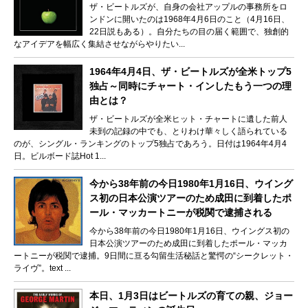
ザ・ビートルズが、自身の会社アップルの事務所をロ
ンドンに開いたのは1968年4月6日のこと（4月16日、
22日説もある）。自分たちの目の届く範囲で、独創的
なアイデアを幅広く集結させながらやりたい...
1964年4月4日、ザ・ビートルズが全米トップ5
独占～同時にチャート・インしたもう一つの理
由とは？
ザ・ビートルズが全米ヒット・チャートに遺した前人
未到の記録の中でも、とりわけ華々しく語られている
のが、シングル・ランキングのトップ5独占であろう。日付は1964年4月4
日。ビルボード誌Hot 1...
今から38年前の今日1980年1月16日、ウイング
ス初の日本公演ツアーのため成田に到着したポ
ール・マッカートニーが税関で逮捕される
今から38年前の今日1980年1月16日、ウイングス初の
日本公演ツアーのため成田に到着したポール・マッカ
ートニーが税関で逮捕。9日間に亘る勾留生活秘話と驚愕の“シークレット・
ライヴ”。text ...
本日、1月3日はビートルズの育ての親、ジョー