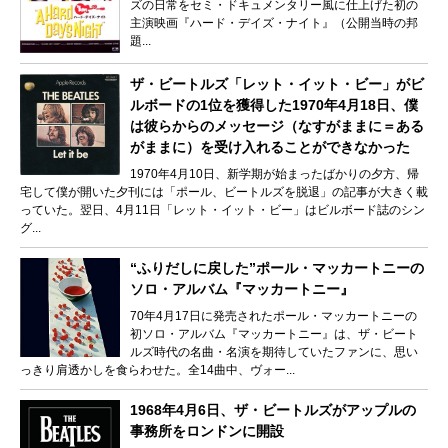
ズの日常をセミ・ドキュメンタリー風に仕上げた初の
主演映画『ハード・デイズ・ナイト』（公開当時の邦
題...
ザ・ビートルズ「レット・イット・ビー」がビ
ルボードの1位を獲得した1970年4月18日、僕
は彼らからのメッセージ（なすがままに＝ある
がままに）を受け入れることができなかった
1970年4月10日、新学期が始まったばかりの夕方、帰
宅して僕が開いた夕刊には「ポール、ビートルズを脱退」の記事が大きく載
っていた。翌日、4月11日「レット・イット・ビー」はビルボード誌のシン
グ...
“ふりだしに戻した”ポール・マッカートニーの
ソロ・アルバム『マッカートニー』
70年4月17日に発売されたポール・マッカートニーの
初ソロ・アルバム『マッカートニー』は、ザ・ビート
ルズ時代の名曲・名演を期待していたファンに、思い
っきり肩透かしを食らわせた。全14曲中、ヴォー...
1968年4月6日、ザ・ビートルズがアップルの
事務所をロンドンに開設