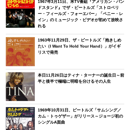
1967年3月11日、米TV番組『アメリカン・バン
ドスタンド』でザ・ビートルズ「ストロベリ
ー・フィールズ・フォーエバー」「ペニー・レ
イン」のミュージック・ビデオが初めて放映さ
れる
1963年11月29日、ザ・ビートルズ「抱きしめ
たい（I Want To Hold Your Hand）」がイギ
リスで発売
本日11月26日はティナ・ターナーの誕生日～前
半と後半で極端に明暗を分けるその人生
1969年10月31日、ビートルズ「サムシング／
カム・トゥゲザー」がリリース～ジョージ初の
シングルA面曲