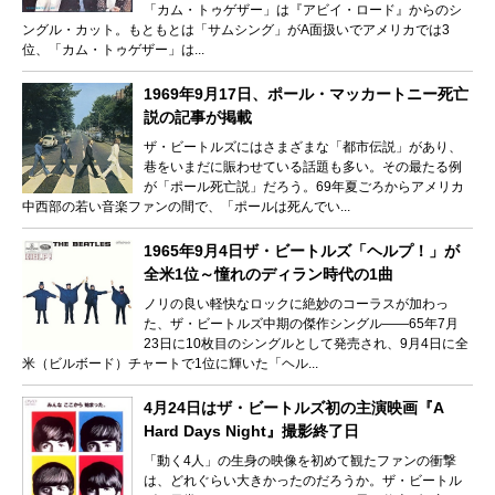
「カム・トゥゲザー」は『アビイ・ロード』からのシ
ングル・カット。もともとは「サムシング」がA面扱いでアメリカでは3
位、「カム・トゥゲザー」は...
1969年9月17日、ポール・マッカートニー死亡
説の記事が掲載
ザ・ビートルズにはさまざまな「都市伝説」があり、
巷をいまだに賑わせている話題も多い。その最たる例
が「ポール死亡説」だろう。69年夏ごろからアメリカ
中西部の若い音楽ファンの間で、「ポールは死んでい...
1965年9月4日ザ・ビートルズ「ヘルプ！」が
全米1位～憧れのディラン時代の1曲
ノリの良い軽快なロックに絶妙のコーラスが加わっ
た、ザ・ビートルズ中期の傑作シングル――65年7月
23日に10枚目のシングルとして発売され、9月4日に全
米（ビルボード）チャートで1位に輝いた「ヘル...
4月24日はザ・ビートルズ初の主演映画『A
Hard Days Night』撮影終了日
「動く4人」の生身の映像を初めて観たファンの衝撃
は、どれぐらい大きかったのだろうか。ザ・ビートル