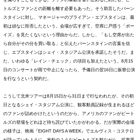
トルズとファンとの距離を離す必要もあった。そう助言したバーン
スタインに対し、マネージャーのブライアン・エプスタインは、最
初は頑なに拒否したという。会場が広すぎて、空席に戸惑う「ボー
イズ」を見たくないという理由からだ。しかし、「もし空席が出た
ら自分がその分を買い取る」と伝えたバーンスタインの言葉を信
じ、エプスタインはシェイ・スタジアム公演を承諾したそうだ。ま
た、いわゆる「レイン・チェック」の項目も加えたという。8月15
日のコンサートが雨で中止になったら、予備日の翌16日に振替公演
を行なうという契約だ。
こうして北米ツアーは8月15日から31日まで行なわれたが、その初
日となるシェイ・スタジアム公演に、観客動員記録が生まれるほど
のファンが詰めかけたというのだから、アメリカのファンがビート
ルズの登場をどれほど待ち詫びていたかがわかる。だが実際の会場
の様子は、映画『EIGHT DAYS A WEEK』でエルヴィス・コステロ
が語っていたように、米粒のようなビートルズを観ながら、拡声器