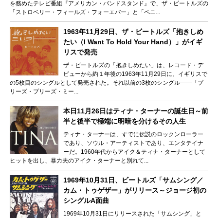
を務めたテレビ番組『アメリカン・バンドスタンド』で、ザ・ビートルズの
「ストロベリー・フィールズ・フォーエバー」と「ペニ...
1963年11月29日、ザ・ビートルズ「抱きしめ
たい（I Want To Hold Your Hand）」がイギ
リスで発売
ザ・ビートルズの「抱きしめたい」は、レコード・デ
ビューから約１年後の1963年11月29日に、イギリスで
の5枚目のシングルとして発売された。それ以前の3枚のシングル――「プ
リーズ・プリーズ・ミー...
本日11月26日はティナ・ターナーの誕生日～前
半と後半で極端に明暗を分けるその人生
ティナ・ターナーは、すでに伝説のロックンローラー
であり、ソウル・アーティストであり、エンタテイナ
ーだ。1960年代からアイク＆ティナ・ターナーとして
ヒットを出し、暴力夫のアイク・ターナーと別れて...
1969年10月31日、ビートルズ「サムシング／
カム・トゥゲザー」がリリース～ジョージ初の
シングルA面曲
1969年10月31日にリリースされた「サムシング」と