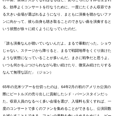
る。効率よくコンサートを行なうために、一度にたくさん収容でき
る大きい会場が選ばれるようになり、まともに演奏を聴かないファ
ンに向かって、彼ら自身も聴き取ることのできない曲を演奏すると
いう状態が徐々に続くようになっていたのだ。
「誰も演奏なんか聴いていないんだよ。まるで暴動だった。ショウ
じゃない。ステージから降りると、まるで戦闘地帯をくぐり抜けた
ような状態になっていることが多いんだ。まさに戦争だと思うよ。
いつも何かをぶつけられながら歌い続けたり、微笑み続けたりする
なんて無理な話だ」（ジョン）
65年の北米ツアーを仕切ったのは、64年2月の初のアメリカ公演の
際にビートルズの売り出しに貢献したシド・バーンスタインだっ
た。収容人員のなるべく多い会場を選び、入場料も安くすれば、一
度のコンサートで多くのファンを集めることができるし、公演回数
を減らすこともできる。ファンの暴動を食い止めるためにも、ビー