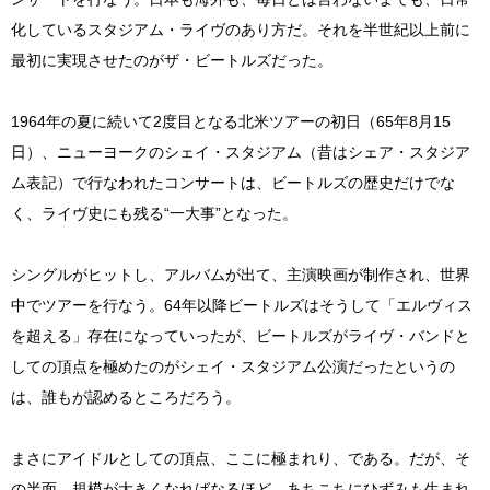
化しているスタジアム・ライヴのあり方だ。それを半世紀以上前に
最初に実現させたのがザ・ビートルズだった。
1964年の夏に続いて2度目となる北米ツアーの初日（65年8月15
日）、ニューヨークのシェイ・スタジアム（昔はシェア・スタジア
ム表記）で行なわれたコンサートは、ビートルズの歴史だけでな
く、ライヴ史にも残る“一大事”となった。
シングルがヒットし、アルバムが出て、主演映画が制作され、世界
中でツアーを行なう。64年以降ビートルズはそうして「エルヴィス
を超える」存在になっていったが、ビートルズがライヴ・バンドと
しての頂点を極めたのがシェイ・スタジアム公演だったというの
は、誰もが認めるところだろう。
まさにアイドルとしての頂点、ここに極まれり、である。だが、そ
の半面、規模が大きくなればなるほど、あちこちにひずみも生まれ