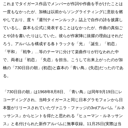
これまでタイガース作品でメンバーが作詞や作曲を手がけたことは
一度もなかったが、加橋は以前からソングライティングに意欲を燃
やしており、度々『週刊ティーンルック』誌上で自作の詩を披露し
ているし、森本も公式に発表することはなかったが、作曲の真似ご
とや詩を書いたりはしていた。彼らが作家陣に抜擢の理由はそれだ
ろう。アルバムを構成する各トラックを「光」「誕生」「初恋」
「平和」「戦争」…等のテーマに分けて楽曲作りが行なわれた中
で、両者は「初恋」「失恋」を担当。こうして出来上がったのが加
橋の「730日目の朝」(初恋)と森本の「青い鳥」(失恋)だったのであ
る。
「730日目の朝」は1968年8月8日、「青い鳥」は同年9月19日にレ
コーディングされ、当時タイガースと同じ日本グラモフォンから日
本盤がリリースされていたヴァニラ・ファッジの3rdアルバム『ルネ
ッサンス』からヒントを得たと思われる『ヒューマン・ルネッサン
ス』と名付けられた新作アルバムに無事収録。11月25日(実際は当