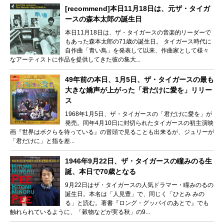
[recommend]本日11月18日は、元ザ・タイガ
ースの森本太郎の誕生日
本日11月18日は、ザ・タイガースの音楽的リーダーで
もあった森本太郎の71歳の誕生日。 タイガース時代に
自作曲「青い鳥」を発表して以来、作曲家として様々
なアーティストに作品を提供してきた彼の集大...
49年前の本日、1月5日、ザ・タイガースの最も
大きな嬌声が上がった「君だけに愛を」リリー
ス
1968年1月5日、ザ・タイガースの「君だけに愛を」が
発売。同年4月10日に封切られたタイガースの初主演映
画『世界はボクらを待っている』の冒頭で見ることも出来るが、ジュリーが
「君だけに」と指を差...
1946年9月22日、ザ・タイガースの瞳みのる生
誕、本日で70歳となる
9月22日はザ・タイガースの人気ドラマー・瞳みのるの
誕生日。本名は「人見豊」で、同じく「ひとみ みの
る」と読む。著書『ロング・グッバイのあとで』でも
触れられているように、「穀物などが実る秋」の9...