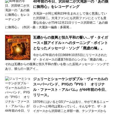
40年前の今日、沢田研二が大滝詠一の「あの娘
に御用心」をレコーディング
大滝詠一が同じ昭和23年生まれとして強く意識してい
た沢田研二。大滝ファンにも沢田ファンにとっても貴
重な出会いが75年12月21日リリース沢田研二「あの娘
に御用心」（作詞・曲：大瀧詠一編曲：多羅尾...
瓦礫からの復興と恒久平和の誓い…ザ・タイガ
ース＜脱アイドル＞へのターニング・ポイント
となったメッセージ・ソング「廃虚の鳩」。
今から47年前の今日1968年10月5日にリリースされた
ザ・タイガースの通算7作目のシングル「廃虚の鳩」。
それは瓦礫からの復興と恒久平和の誓いを歌った反戦メッセージ・ソングで
あり、彼らの＜脱アイ...
ジュリーとショーケンがダブル・ヴォーカルの
スーパーバンド、PYGの『PYG！ オリジナ
ル・ファースト・アルバム』が44年前の今日、
リリース。
1970年にはいるとGSブームは去り、やがて来るニュー
ロックへと時代は変わっていく。そんな中で、ザ・タ
イガースから沢田研二と岸部一徳、テンプターズから