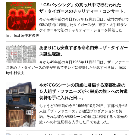
「GSバッシング」の真っ只中で行なわれた
ザ・タイガースのチャリティー・コンサート。
今から48年前の今日1967年12月13日は、破竹の勢いで
GSの頂点に君臨したタイガースが、東京・大手町サン
ケイホールで初のチャリティー・ショーを開催した
日。Text by中村俊夫
あまりにも安直すぎる命名由来…ザ・タイガー
ス誕生秘話。
今から49年前の今日1966年11月22日は、ザ・ファニー
ズ改めザ・タイガースの姿が初めてテレビに登場した記念すべき日。Texit
by中村俊夫
やがてGSシーンの頂点に君臨する京都出身の
５人組ザ・ファニーズが＜栄光の旅＞への片道
切符を手に入れた日…。
ちょうど49年前の今日1966年10月24日、京都出身の5
人組「ザ・ファニーズ」が渡辺プロダクションと契
約。それは彼らがGSシーンの頂点に君臨する＜栄光の
旅＞への片道切符を入手した日でもあった。...