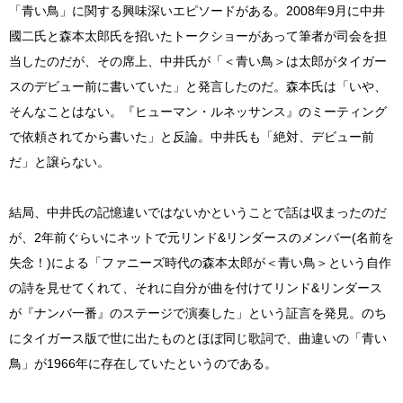
「青い鳥」に関する興味深いエピソードがある。2008年9月に中井
國二氏と森本太郎氏を招いたトークショーがあって筆者が司会を担
当したのだが、その席上、中井氏が「＜青い鳥＞は太郎がタイガー
スのデビュー前に書いていた」と発言したのだ。森本氏は「いや、
そんなことはない。『ヒューマン・ルネッサンス』のミーティング
で依頼されてから書いた」と反論。中井氏も「絶対、デビュー前
だ」と譲らない。
結局、中井氏の記憶違いではないかということで話は収まったのだ
が、2年前ぐらいにネットで元リンド&リンダースのメンバー(名前を
失念！)による「ファニーズ時代の森本太郎が＜青い鳥＞という自作
の詩を見せてくれて、それに自分が曲を付けてリンド&リンダース
が『ナンバ一番』のステージで演奏した」という証言を発見。のち
にタイガース版で世に出たものとほぼ同じ歌詞で、曲違いの「青い
鳥」が1966年に存在していたというのである。