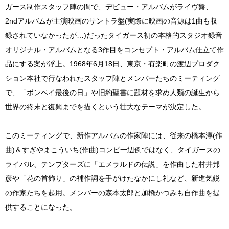
ガース制作スタッフ陣の間で、デビュー・アルバムがライヴ盤、
2ndアルバムが主演映画のサントラ盤(実際に映画の音源は1曲も収
録されていなかったが…)だったタイガース初の本格的スタジオ録音
オリジナル・アルバムとなる3作目をコンセプト・アルバム仕立て作
品にする案が浮上。1968年6月18日、東京・有楽町の渡辺プロダク
ション本社で行なわれたスタッフ陣とメンバーたちのミーティング
で、「ポンペイ最後の日」や旧約聖書に題材を求め人類の誕生から
世界の終末と復興までを描くという壮大なテーマが決定した。
このミーティングで、新作アルバムの作家陣には、従来の橋本淳(作
曲)＆すぎやまこういち(作曲)コンビ一辺倒ではなく、タイガースの
ライバル、テンプターズに「エメラルドの伝説」を作曲した村井邦
彦や「花の首飾り」の補作詞を手がけたなかにし礼など、新進気鋭
の作家たちを起用。メンバーの森本太郎と加橋かつみも自作曲を提
供することになった。