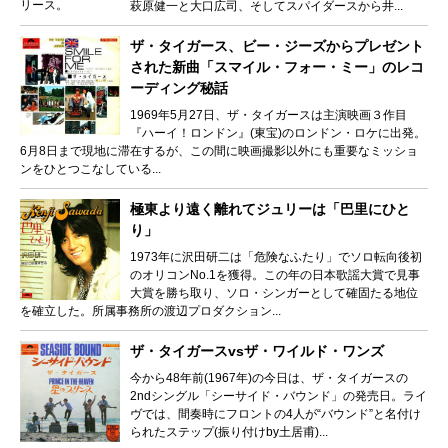
萩原健一と大口広司、そしてスパイダースから井...
ザ・タイガース、ビー・ジーズからプレゼント
された新曲「スマイル・フォー・ミー」のレコ
ーディング秘話
1969年5月27日、ザ・タイガースは主演映画３作目
『ハーイ！ロンドン』(東宝)のロンドン・ロケに出発。
6月8日まで現地に滞在するが、この間に映画撮影以外にも重要なミッショ
ンをひとつこなしている...
極東より遠く離れてジュリーは「巴里にひと
り」
1973年に沢田研二は「危険なふたり」でソロ転向後初
のオリコンNo.1を獲得。この年の日本歌謡大賞で見事
大賞を勝ち取り、ソロ・シンガーとして確固たる地位
を確立した。所属事務所の渡辺プロダクション...
ザ・タイガースvsザ・ワイルド・ワンズ
今から48年前(1967年)の今日は、ザ・タイガースの
2ndシングル「シーサイド・バウンド」の発売日。ライ
ヴでは、間奏時にフロントの4人が“バウンド”と名付け
られたステップ(振り付けby土居甫)...