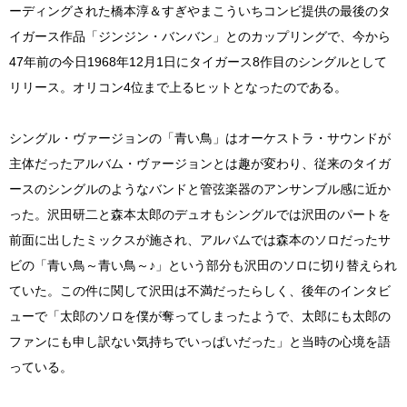
ーディングされた橋本淳＆すぎやまこういちコンビ提供の最後のタ
イガース作品「ジンジン・バンバン」とのカップリングで、今から
47年前の今日1968年12月1日にタイガース8作目のシングルとして
リリース。オリコン4位まで上るヒットとなったのである。
シングル・ヴァージョンの「青い鳥」はオーケストラ・サウンドが
主体だったアルバム・ヴァージョンとは趣が変わり、従来のタイガ
ースのシングルのようなバンドと管弦楽器のアンサンブル感に近か
った。沢田研二と森本太郎のデュオもシングルでは沢田のパートを
前面に出したミックスが施され、アルバムでは森本のソロだったサ
ビの「青い鳥～青い鳥～♪」という部分も沢田のソロに切り替えられ
ていた。この件に関して沢田は不満だったらしく、後年のインタビ
ューで「太郎のソロを僕が奪ってしまったようで、太郎にも太郎の
ファンにも申し訳ない気持ちでいっぱいだった」と当時の心境を語
っている。