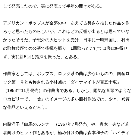
して発売したので、実に発表まで半年の開きがある。
アメリカン・ポップスが全盛の中 あえて古臭さを推した作品を作
ろうと思ったものらしいが、これほどの反響が出るとは思っていな
かったそうだ。予想外の大ヒットを受け、日本に一時帰国し、村田
の歌舞伎座での公演で指揮を振り、1回歌っただけでは客は納得せ
ず、実に計5回も指揮を振った、とある。
作曲家としては、ポップス、ロック系の曲は少ないものの、国産ロ
ック第一号とも称される小林旭の「ダイナマイトが百五十屯」
（1958年11月発売）の作曲者である。しかし、陽気な音頭のような
ロカビリーで、「陰」のイメージの多い船村作品では、少々、異質
な作品といえるだろう。
内藤洋子「白馬のルンナ」（1967年7月発売）や、舟木一夫など若
者向けのヒット作もあるが、極め付けの曲は森本和子の「ハイティ