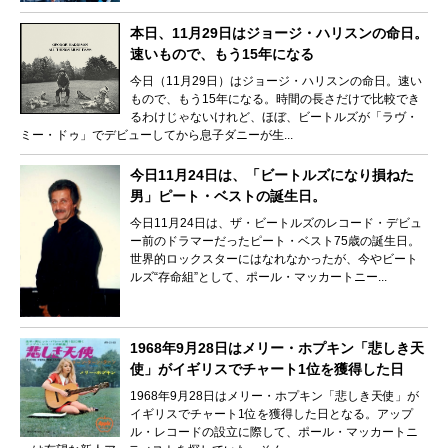
本日、11月29日はジョージ・ハリスンの命日。
速いもので、もう15年になる
今日（11月29日）はジョージ・ハリスンの命日。速い
もので、もう15年になる。時間の長さだけで比較でき
るわけじゃないけれど、ほぼ、ビートルズが「ラヴ・
ミー・ドゥ」でデビューしてから息子ダニーが生...
今日11月24日は、「ビートルズになり損ねた
男」ピート・ベストの誕生日。
今日11月24日は、ザ・ビートルズのレコード・デビュ
ー前のドラマーだったピート・ベスト75歳の誕生日。
世界的ロックスターにはなれなかったが、今やビート
ルズ“存命組”として、ポール・マッカートニー...
1968年9月28日はメリー・ホプキン「悲しき天
使」がイギリスでチャート1位を獲得した日
1968年9月28日はメリー・ホプキン「悲しき天使」が
イギリスでチャート1位を獲得した日となる。アップ
ル・レコードの設立に際して、ポール・マッカートニ