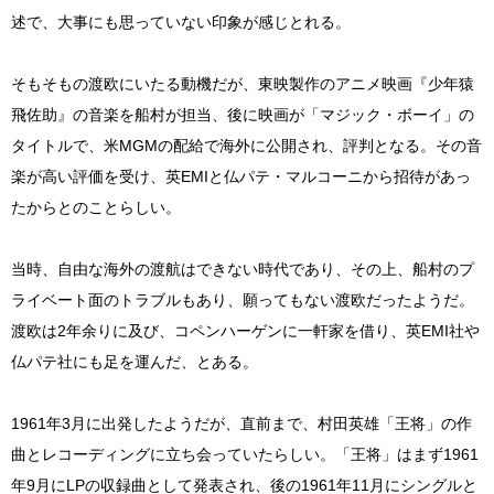
述で、大事にも思っていない印象が感じとれる。
そもそもの渡欧にいたる動機だが、東映製作のアニメ映画『少年猿
飛佐助』の音楽を船村が担当、後に映画が「マジック・ボーイ」の
タイトルで、米MGMの配給で海外に公開され、評判となる。その音
楽が高い評価を受け、英EMIと仏パテ・マルコーニから招待があっ
たからとのことらしい。
当時、自由な海外の渡航はできない時代であり、その上、船村のプ
ライベート面のトラブルもあり、願ってもない渡欧だったようだ。
渡欧は2年余りに及び、コペンハーゲンに一軒家を借り、英EMI社や
仏パテ社にも足を運んだ、とある。
1961年3月に出発したようだが、直前まで、村田英雄「王将」の作
曲とレコーディングに立ち会っていたらしい。「王将」はまず1961
年9月にLPの収録曲として発表され、後の1961年11月にシングルと