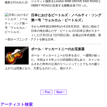
ジャケット撮影をLondon NW8 GROVE END ROADと
ABBEY ROADの交差する横断歩道で行った。
日本におけるビートルズ・ノベルティ・ソング
第一号「ウェルカム・ビートルズ」
今から49年前(1966年)の今日6月30日、前日に初めて
日本の地を踏んだザ・ビートルズの日本公演がスター
トした(7月2日まで計5回公演)。会場は日本武道館。第
一部オープニング・アクトを飾る日本...
ポール・マッカートニーのお宝楽器
ポール・マッカートニーが日本を去り、一週間が経っ
た。今回は４９年ぶりの武道館公演もあり、キャンセ
ルされた昨年の公演のリベンジってことでもその盛り
上がりは想像どおり、大変なものだった。 彼がステ...
< Prev
Next >
アーティスト検索