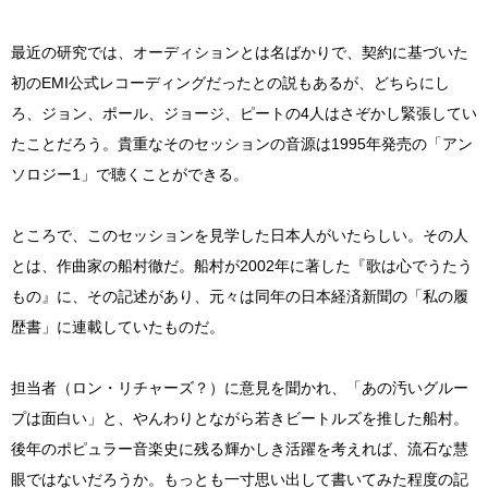
最近の研究では、オーディションとは名ばかりで、契約に基づいた
初のEMI公式レコーディングだったとの説もあるが、どちらにし
ろ、ジョン、ポール、ジョージ、ピートの4人はさぞかし緊張してい
たことだろう。貴重なそのセッションの音源は1995年発売の「アン
ソロジー1」で聴くことができる。
ところで、このセッションを見学した日本人がいたらしい。その人
とは、作曲家の船村徹だ。船村が2002年に著した『歌は心でうたう
もの』に、その記述があり、元々は同年の日本経済新聞の「私の履
歴書」に連載していたものだ。
担当者（ロン・リチャーズ？）に意見を聞かれ、「あの汚いグルー
プは面白い」と、やんわりとながら若きビートルズを推した船村。
後年のポピュラー音楽史に残る輝かしき活躍を考えれば、流石な慧
眼ではないだろうか。もっとも一寸思い出して書いてみた程度の記