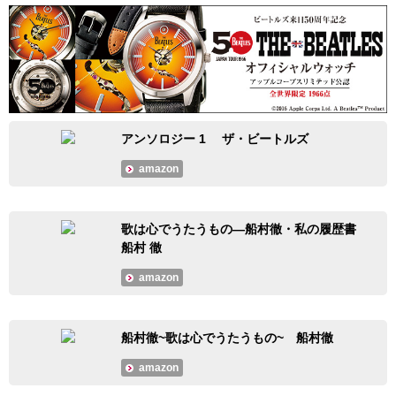
アンソロジー 1 ザ・ビートルズ
amazon
歌は心でうたうもの―船村徹・私の履歴書
船村 徹
amazon
船村徹~歌は心でうたうもの~ 船村徹
amazon