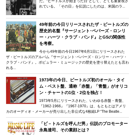
だ。“ビートルズが始まった日”として、とても重要視さ
れている。「その日」を伝説にしたのは、米国のラ...
49年前の今日リリースされたザ・ビートルズの
歴史的名盤『サージェント･ペパーズ・ロンリ
ー・ハーツ・クラブ・バンド』とGSの関係性
を考察。
今から49年前の今日1967年6月1日にリリースされた
ザ・ビートルズのアルバム『サージェント･ペパーズ・ロンリー・ハーツ・
クラブ・バンド』。ポピュラー・ミュージックの歴史を塗り替えたとも言わ
れる...
1973年の今日、ビートルズ初のオール・タイ
ム・ベスト盤、通称「赤盤」「青盤」がオリコ
ン・チャートの1位・2位を独占！
1973年5月にリリースされた、いわゆる赤盤・青盤、
『1962-1966』『1967-1970』は、もともとはアメリ
カのオーディオ・メーカーが売り出した非公式な4枚組LP “The Beatle...
「ビ－トルズを呼んだ男」伝説のプロモーター
永島達司、その素顔とは？