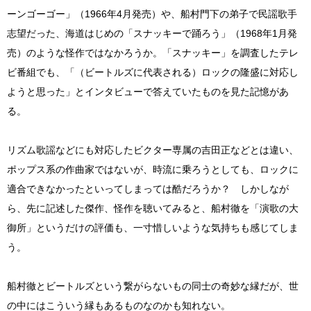
ーンゴーゴー」（1966年4月発売）や、船村門下の弟子で民謡歌手
志望だった、海道はじめの「スナッキーで踊ろう」（1968年1月発
売）のような怪作ではなかろうか。「スナッキー」を調査したテレ
ビ番組でも、「（ビートルズに代表される）ロックの隆盛に対応し
ようと思った」とインタビューで答えていたものを見た記憶があ
る。
リズム歌謡などにも対応したビクター専属の吉田正などとは違い、
ポップス系の作曲家ではないが、時流に乗ろうとしても、ロックに
適合できなかったといってしまっては酷だろうか？ しかしなが
ら、先に記述した傑作、怪作を聴いてみると、船村徹を「演歌の大
御所」というだけの評価も、一寸惜しいような気持ちも感じてしま
う。
船村徹とビートルズという繋がらないもの同士の奇妙な縁だが、世
の中にはこういう縁もあるものなのかも知れない。