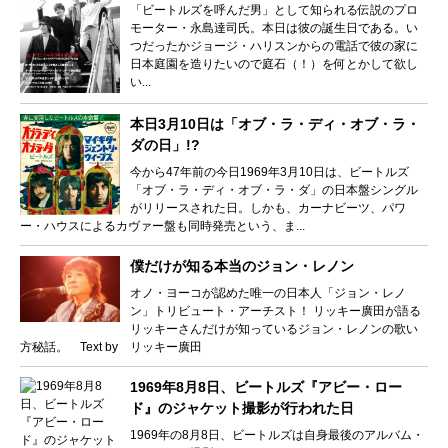
「ビートルズを呼んだ男」として知られる伝説のプロ
モーター・永島達司氏。本日は彼の誕生日である。い
つだったかジョージ・ハリスンからの電話で彼の家に
日本庭園を造りたいので庭石（！）を何とかして欲し
い...
本日3月10日は「オブ・ラ・ディ・オブ・ラ・
ダの日」!?
今から47年前の今日1969年3月10日は、ビートルズ
「オブ・ラ・ディ・オブ・ラ・ダ」の日本盤シングル
がリリースされた日。しかも、カーナビーツ、パワ
ー・ハウスによるカヴァー盤も同時発売という、ま...
僕だけが知る本当のジョン・レノン
オノ・ヨーコが認めた唯一の日本人「ジョン・レノ
ン」トリビュート・アーチスト！ リッキー廣田が語る
リッキーさんだけが知っているジョン・レノンの歌い
方秘話。 Text by リッキー廣田
1969年8月8日、ビートルズ『アビー・ロー
ド』のジャケット撮影が行われた日
1969年の8月8日、ビートルズは自身最後のアルバム・