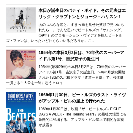
本日が誕生日のパティ・ボイド。その元夫はエ
リック・クラプトンとジョージ・ハリスン！
あのつぶらな瞳と、すきっ歯を見せた笑顔で見つめら
れたら…。そんな思いでビートルズの「サムシング」
(69年）のプロモーション・ヴィデオを観たビートル
ズ・ファンは、いったいどれぐらいいるだろうか。こ...
1954年の本日3月2日は、70年代のスーパーア
イドル第1号、吉沢京子の誕生日
1954年(昭和29年)の本日3月2日は、70年代のスーパー
アイドル第1号、吉沢京子の誕生日。69年6月放映開始
されたTBSのスポ根ドラマ「柔道一直線」で、桜木健
一演じる主人公を一途に思うヒロイ...
1969年1月30日、ビートルズのラスト・ライヴ
がアップル・ビルの屋上で行われた
1969年1月30日は、映画『ザ・ビートルズ～EIGHT
DAYS A WEEK ‐ The Touring Years』の最後の場面にも
象徴的に登場する、アップル・ビル屋上で劇的な演奏
が披露さ...