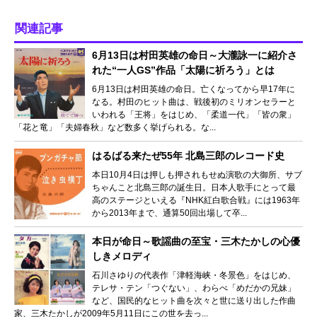
関連記事
6月13日は村田英雄の命日～大瀧詠一に紹介さ
れた“一人GS”作品「太陽に祈ろう」とは
6月13日は村田英雄の命日。亡くなってから早17年に
なる。村田のヒット曲は、戦後初のミリオンセラーと
いわれる「王将」をはじめ、「柔道一代」「皆の衆」
「花と竜」「夫婦春秋」など数多く挙げられる。な...
はるばる来たぜ55年 北島三郎のレコード史
本日10月4日は押しも押されもせぬ演歌の大御所、サブ
ちゃんこと北島三郎の誕生日。日本人歌手にとって最
高のステージといえる『NHK紅白歌合戦』には1963年
から2013年まで、通算50回出場して卒...
本日が命日～歌謡曲の至宝・三木たかしの心優
しきメロディ
石川さゆりの代表作「津軽海峡・冬景色」をはじめ、
テレサ・テン「つぐない」、わらべ「めだかの兄妹」
など、国民的なヒット曲を次々と世に送り出した作曲
家、三木たかしが2009年5月11日にこの世を去っ...