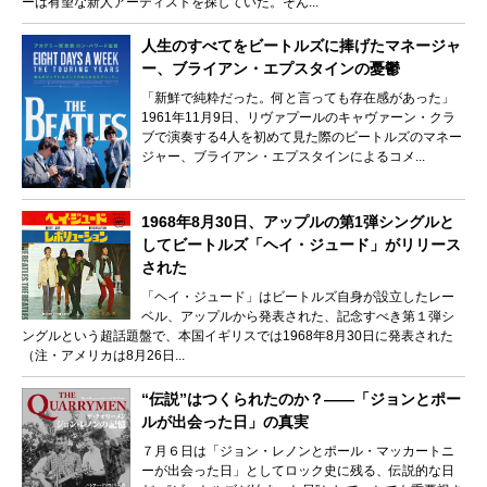
ーは有望な新人アーティストを探していた。そん...
人生のすべてをビートルズに捧げたマネージャ
ー、ブライアン・エプスタインの憂鬱
「新鮮で純粋だった。何と言っても存在感があった」
1961年11月9日、リヴァプールのキャヴァーン・クラ
ブで演奏する4人を初めて見た際のビートルズのマネー
ジャー、ブライアン・エプスタインによるコメ...
1968年8月30日、アップルの第1弾シングルと
してビートルズ「ヘイ・ジュード」がリリース
された
「ヘイ・ジュード」はビートルズ自身が設立したレー
ベル、アップルから発表された、記念すべき第１弾シ
ングルという超話題盤で、本国イギリスでは1968年8月30日に発表された
（注・アメリカは8月26日...
“伝説”はつくられたのか？――「ジョンとポー
ルが出会った日」の真実
７月６日は「ジョン・レノンとポール・マッカートニ
ーが出会った日」としてロック史に残る、伝説的な日