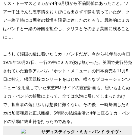
リス・トーマスとミカが74年6月頃から不倫関係にあったこと。ツ
アー中はそんな裏事情をおくびにも出さず平静を装っていたが、ツ
アー終了時には両者の我慢も限界に達したのだろう。最終的にミカ
はバンドと一緒の帰国を拒否し、クリスとそのまま英国に残ること
に…。
こうして帰国の途に着いたミカ・バンドだが、今から41年前の今日
1975年10月27日、一行の中にミカの姿は無かった。英国で先行発売
されていた新作アルバム『ホット・メニュー』の日本発売を11月5
日に控え、帰国凱旋コンサートをはじめ、様々なプロモーション“メ
ニュー”を用意していた東芝EMIサイドの宣伝計画も、思いもよらぬ
ミカ・バンドの解散によって、全ては水泡に帰してしまったわけ
で、担当者の落胆ぶりは想像に難くない。その後、一時帰国したミ
カは加藤和彦と正式離婚。5年間の結婚生活と4年に亘るミカ・バン
ドの活動に終止符を打ったのである。
サディスティック・ミカ・バンド ライヴ・