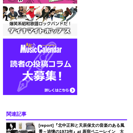
関連記事
[report]『北中正和と天辰保文の音楽のある風
景～追憶の1973年』at 原宿ペニーレイン 大