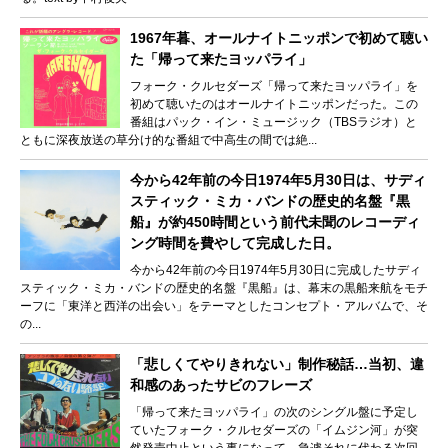
1967年暮、オールナイトニッポンで初めて聴い
た「帰って来たヨッパライ」
フォーク・クルセダーズ「帰って来たヨッパライ」を
初めて聴いたのはオールナイトニッポンだった。この
番組はパック・イン・ミュージック（TBSラジオ）と
ともに深夜放送の草分け的な番組で中高生の間では絶...
今から42年前の今日1974年5月30日は、サディ
スティック・ミカ・バンドの歴史的名盤『黒
船』が約450時間という前代未聞のレコーディ
ング時間を費やして完成した日。
今から42年前の今日1974年5月30日に完成したサディ
スティック・ミカ・バンドの歴史的名盤『黒船』は、幕末の黒船来航をモチ
ーフに「東洋と西洋の出会い」をテーマとしたコンセプト・アルバムで、そ
の...
「悲しくてやりきれない」制作秘話…当初、違
和感のあったサビのフレーズ
「帰って来たヨッパライ」の次のシングル盤に予定し
ていたフォーク・クルセダーズの「イムジン河」が突
然発売中止という事になって、急遽それに代わる次回