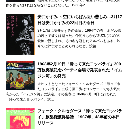
作を作らなければならないことになった。1968年2...
安井かずみ ～空にいちばん近い悲しみ…3月17
日は安井かずみの22回目の命日
3月17日は安井かずみの命日。1994年の春、まだ55歳
の若さで彼女は逝った。仲間うちから“ZUZU(ズズ)”の
愛称で親しまれ、その名を冠したアルバムもある。昨
今では評伝がまとめられるなど、没後...
1968年2月19日「帰って来たヨッパライ」200
万枚突破記念パーティ会場で発表された「イム
ジン河」の発売
大ヒットとなったフォーク・クルセダーズ「帰って来
たヨッパライ」に続く第二弾はコンサートでも人気の
高かった「イムジン河」に決定。その発表は1968年2月19日に行われた
「帰って来たヨッパライ」20...
フォーク・クルセダース「帰って来たヨッパラ
イ」原盤権獲得秘話…1967年、48年前の本日
リリース