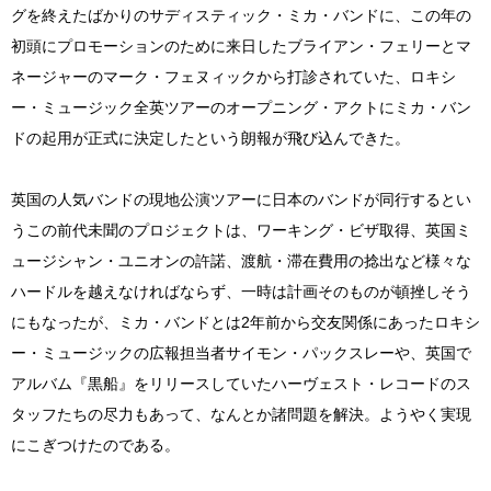
グを終えたばかりのサディスティック・ミカ・バンドに、この年の
初頭にプロモーションのために来日したブライアン・フェリーとマ
ネージャーのマーク・フェヌィックから打診されていた、ロキシ
ー・ミュージック全英ツアーのオープニング・アクトにミカ・バン
ドの起用が正式に決定したという朗報が飛び込んできた。
英国の人気バンドの現地公演ツアーに日本のバンドが同行するとい
うこの前代未聞のプロジェクトは、ワーキング・ビザ取得、英国ミ
ュージシャン・ユニオンの許諾、渡航・滞在費用の捻出など様々な
ハードルを越えなければならず、一時は計画そのものが頓挫しそう
にもなったが、ミカ・バンドとは2年前から交友関係にあったロキシ
ー・ミュージックの広報担当者サイモン・パックスレーや、英国で
アルバム『黒船』をリリースしていたハーヴェスト・レコードのス
タッフたちの尽力もあって、なんとか諸問題を解決。ようやく実現
にこぎつけたのである。