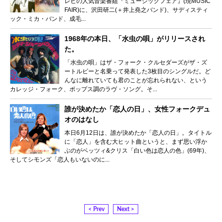
レビの人気音楽番組『ミュージックフェア』(現MUSIC
FAIR)に、沢田研二(＋井上堯之バンド)、サディスティ
ック・ミカ・バンド、成毛...
1968年の本日、「水虫の唄」がリリースされ
た。
「水虫の唄」はザ・フォーク・クルセダーズがザ・ズ
ートルビーと名乗って発表した3枚目のシングルだ。ど
んなに離れていても君のことが忘れられない、という
カレッジ・フォーク、ポップス調のラヴ・ソング。そ...
誰が決めたか「恋人の日」、女性フォークデュ
オのはなし
本日6月12日は、誰が決めたか「恋人の日」。タイトル
に「恋人」を含む大ヒット曲というと、まず思い浮か
ぶのがベッツィ&クリス「白い色は恋人の色」(69年)、
そしてシモンズ「恋人もいないのに...
< Prev
Next >