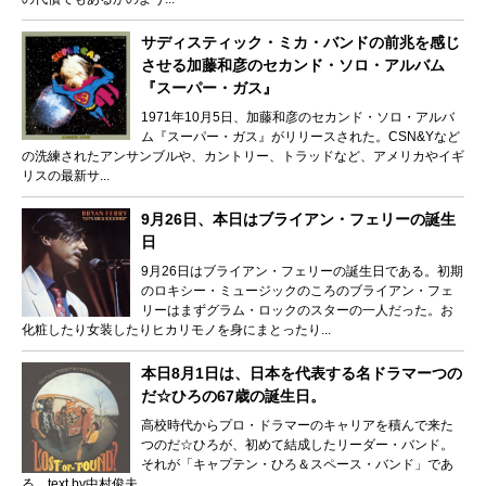
サディスティック・ミカ・バンドの前兆を感じ
させる加藤和彦のセカンド・ソロ・アルバム
『スーパー・ガス』
1971年10月5日、加藤和彦のセカンド・ソロ・アルバ
ム『スーパー・ガス』がリリースされた。CSN&Yなど
の洗練されたアンサンブルや、カントリー、トラッドなど、アメリカやイギ
リスの最新サ...
9月26日、本日はブライアン・フェリーの誕生
日
9月26日はブライアン・フェリーの誕生日である。初期
のロキシー・ミュージックのころのブライアン・フェ
リーはまずグラム・ロックのスターの一人だった。お
化粧したり女装したりヒカリモノを身にまとったり...
本日8月1日は、日本を代表する名ドラマーつの
だ☆ひろの67歳の誕生日。
高校時代からプロ・ドラマーのキャリアを積んで来た
つのだ☆ひろが、初めて結成したリーダー・バンド。
それが「キャプテン・ひろ＆スペース・バンド」であ
る。text by中村俊夫