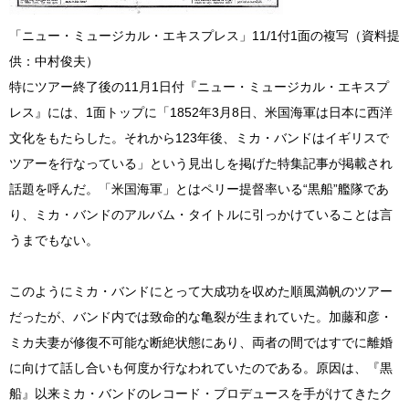
「ニュー・ミュージカル・エキスプレス」
11/1
付
1
面の複写（資料提
供：中村俊夫）
特にツアー終了後の11月1日付『ニュー・ミュージカル・エキスプ
レス』には、1面トップに「1852年3月8日、米国海軍は日本に西洋
文化をもたらした。それから123年後、ミカ・バンドはイギリスで
ツアーを行なっている」という見出しを掲げた特集記事が掲載され
話題を呼んだ。「米国海軍」とはペリー提督率いる“黒船”艦隊であ
り、ミカ・バンドのアルバム・タイトルに引っかけていることは言
うまでもない。
このようにミカ・バンドにとって大成功を収めた順風満帆のツアー
だったが、バンド内では致命的な亀裂が生まれていた。加藤和彦・
ミカ夫妻が修復不可能な断絶状態にあり、両者の間ではすでに離婚
に向けて話し合いも何度か行なわれていたのである。原因は、『黒
船』以来ミカ・バンドのレコード・プロデュースを手がけてきたク