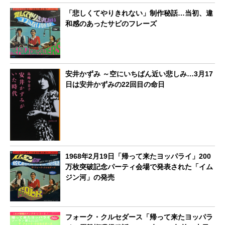
「悲しくてやりきれない」制作秘話…当初、違
和感のあったサビのフレーズ
安井かずみ ～空にいちばん近い悲しみ…3月17
日は安井かずみの22回目の命日
1968年2月19日「帰って来たヨッパライ」200
万枚突破記念パーティ会場で発表された「イム
ジン河」の発売
フォーク・クルセダース「帰って来たヨッパラ