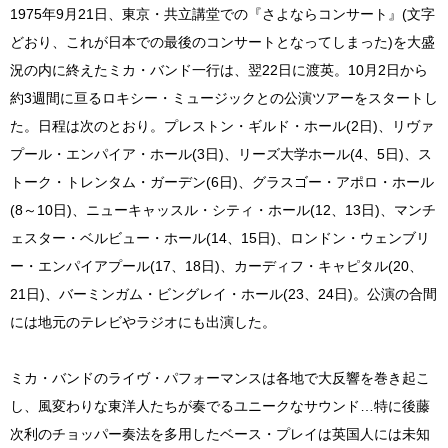
1975年9月21日、東京・共立講堂での『さよならコンサート』(文字
どおり、これが日本での最後のコンサートとなってしまった)を大盛
況の内に終えたミカ・バンド一行は、翌22日に渡英。10月2日から
約3週間に亘るロキシー・ミュージックとの公演ツアーをスタートし
た。日程は次のとおり。プレストン・ギルド・ホール(2日)、リヴァ
プール・エンパイア・ホール(3日)、リーズ大学ホール(4、5日)、ス
トーク・トレンタム・ガーデン(6日)、グラスゴー・アポロ・ホール
(8～10日)、ニューキャッスル・シティ・ホール(12、13日)、マンチ
ェスター・ベルビュー・ホール(14、15日)、ロンドン・ウェンブリ
ー・エンパイアプール(17、18日)、カーディフ・キャピタル(20、
21日)、バーミンガム・ビングレイ・ホール(23、24日)。公演の合間
には地元のテレビやラジオにも出演した。
ミカ・バンドのライヴ・パフォーマンスは各地で大反響を巻き起こ
し、風変わりな東洋人たちが奏でるユニークなサウンド…特に後藤
次利のチョッパー奏法を多用したベース・プレイは英国人には未知