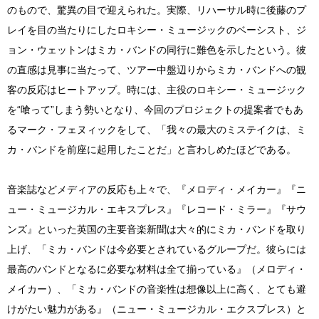
のもので、驚異の目で迎えられた。実際、リハーサル時に後藤のプ
レイを目の当たりにしたロキシー・ミュージックのベーシスト、ジ
ョン・ウェットンはミカ・バンドの同行に難色を示したという。彼
の直感は見事に当たって、ツアー中盤辺りからミカ・バンドへの観
客の反応はヒートアップ。時には、主役のロキシー・ミュージック
を“喰って”しまう勢いとなり、今回のプロジェクトの提案者でもあ
るマーク・フェヌィックをして、「我々の最大のミステイクは、ミ
カ・バンドを前座に起用したことだ」と言わしめたほどである。
音楽誌などメディアの反応も上々で、『メロディ・メイカー』『ニ
ュー・ミュージカル・エキスプレス』『レコード・ミラー』『サウ
ンズ』といった英国の主要音楽新聞は大々的にミカ・バンドを取り
上げ、「ミカ・バンドは今必要とされているグループだ。彼らには
最高のバンドとなるに必要な材料は全て揃っている』（メロディ・
メイカー）、「ミカ・バンドの音楽性は想像以上に高く、とても避
けがたい魅力がある』（ニュー・ミュージカル・エクスプレス）と