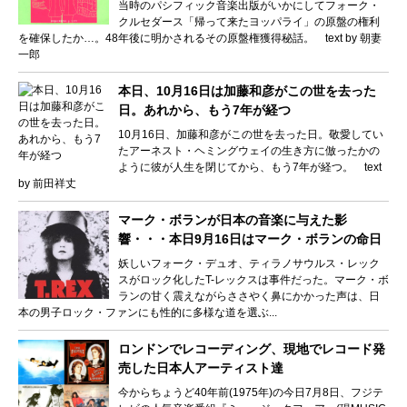
当時のパシフィック音楽出版がいかにしてフォーク・
クルセダース「帰って来たヨッパライ」の原盤の権利
を確保したか…。48年後に明かされるその原盤権獲得秘話。 text by 朝妻
一郎
本日、10月16日は加藤和彦がこの世を去った
日。あれから、もう7年が経つ
10月16日、加藤和彦がこの世を去った日。敬愛してい
たアーネスト・ヘミングウェイの生き方に倣ったかの
ように彼が人生を閉じてから、もう7年が経つ。 text
by 前田祥丈
マーク・ボランが日本の音楽に与えた影
響・・・本日9月16日はマーク・ボランの命日
妖しいフォーク・デュオ、ティラノサウルス・レック
スがロック化したT-レックスは事件だった。マーク・ボ
ランの甘く震えながらささやく鼻にかかった声は、日
本の男子ロック・ファンにも性的に多様な道を選ぶ...
ロンドンでレコーディング、現地でレコード発
売した日本人アーティスト達
今からちょうど40年前(1975年)の今日7月8日、フジテ