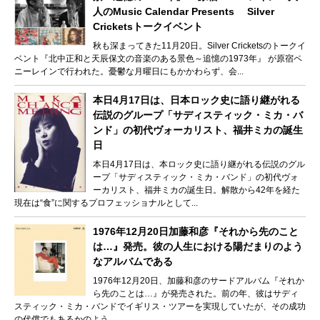
人のMusic Calendar Presents Silver
Cricketsトークイベント
秋も深まってきた11月20日。Silver Cricketsのトークイ
ベント『北中正和と天辰保文の音楽のある景色～追憶の1973年』 が原宿ペ
ニーレインで行われた。憂鬱な月曜日にもかかわらず、会...
本日4月17日は、日本ロック史に語り継がれる
伝説のグループ「サディスティック・ミカ・バ
ンド」の初代ヴォーカリスト、福井ミカの誕生
日
本日4月17日は、本ロック史に語り継がれる伝説のグル
ープ「サディスティック・ミカ・バンド」の初代ヴォ
ーカリスト、福井ミカの誕生日。解散から42年を経た
現在は“食”に関するプロフェッショナルとして...
1976年12月20日加藤和彦『それから先のこと
は…』発売。彼の人生における陽だまりのよう
なアルバムである
1976年12月20日、加藤和彦のサードアルバム『それか
ら先のことは…』が発売された。前の年、彼はサディ
スティック・ミカ・バンドでイギリス・ツアーを実現していたが、その成功
の代償でもあるかのよう...