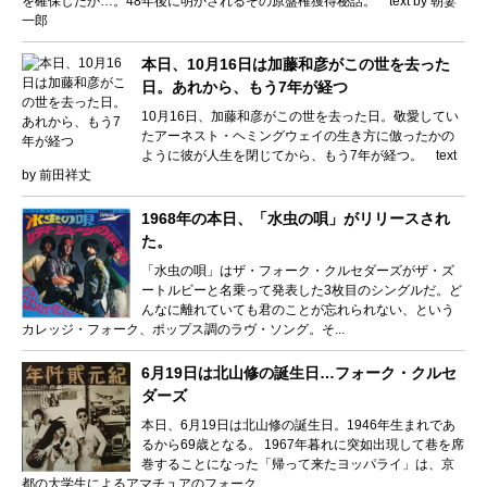
を確保したか…。48年後に明かされるその原盤権獲得秘話。 text by 朝妻
一郎
本日、10月16日は加藤和彦がこの世を去った
日。あれから、もう7年が経つ
10月16日、加藤和彦がこの世を去った日。敬愛してい
たアーネスト・ヘミングウェイの生き方に倣ったかの
ように彼が人生を閉じてから、もう7年が経つ。 text
by 前田祥丈
1968年の本日、「水虫の唄」がリリースされ
た。
「水虫の唄」はザ・フォーク・クルセダーズがザ・ズ
ートルビーと名乗って発表した3枚目のシングルだ。ど
んなに離れていても君のことが忘れられない、という
カレッジ・フォーク、ポップス調のラヴ・ソング。そ...
6月19日は北山修の誕生日…フォーク・クルセ
ダーズ
本日、6月19日は北山修の誕生日。1946年生まれであ
るから69歳となる。 1967年暮れに突如出現して巷を席
巻することになった「帰って来たヨッパライ」は、京
都の大学生によるアマチュアのフォーク...