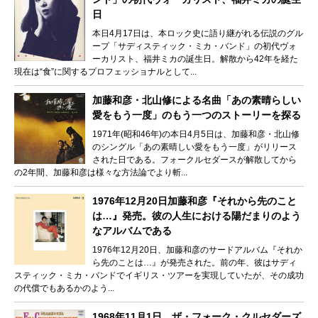
日
本日4月17日は、本ロック史に語り継がれる伝説のグル
ープ「サディスティック・ミカ・バンド」の初代ヴォ
ーカリスト、福井ミカの誕生日。解散から42年を経た
現在は“食”に関するプロフェッショナルとして...
加藤和彦・北山修による名曲「あの素晴らしい
愛をもう一度」のもう一つのストーリーを探る
1971年(昭和46年)の本日4月5日は、加藤和彦・北山修
のシングル「あの素晴しい愛をもう一度」がリリース
された日である。フォークルセダースが解散してから
の2年間、加藤和彦は様々な方法論でより斬...
1976年12月20日加藤和彦『それから先のこと
は…』発売。彼の人生における陽だまりのよう
なアルバムである
1976年12月20日、加藤和彦のサードアルバム『それか
ら先のことは…』が発売された。前の年、彼はサディ
スティック・ミカ・バンドでイギリス・ツアーを実現していたが、その成功
の代償でもあるかのよう...
1968年11月1日、ザ・フォーク・クルセダーズ