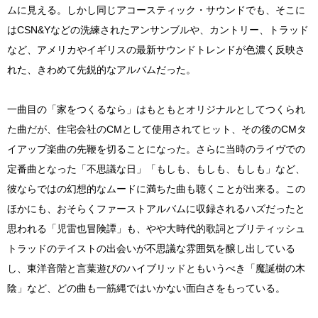
ムに見える。しかし同じアコースティック・サウンドでも、そこに
はCSN&Yなどの洗練されたアンサンブルや、カントリー、トラッド
など、アメリカやイギリスの最新サウンドトレンドが色濃く反映さ
れた、きわめて先鋭的なアルバムだった。
一曲目の「家をつくるなら」はもともとオリジナルとしてつくられ
た曲だが、住宅会社のCMとして使用されてヒット、その後のCMタ
イアップ楽曲の先鞭を切ることになった。さらに当時のライヴでの
定番曲となった「不思議な日」「もしも、もしも、もしも」など、
彼ならではの幻想的なムードに満ちた曲も聴くことが出来る。この
ほかにも、おそらくファーストアルバムに収録されるハズだったと
思われる「児雷也冒険譚」も、やや大時代的歌詞とブリティッシュ
トラッドのテイストの出会いが不思議な雰囲気を醸し出している
し、東洋音階と言葉遊びのハイブリッドともいうべき「魔誕樹の木
陰」など、どの曲も一筋縄ではいかない面白さをもっている。