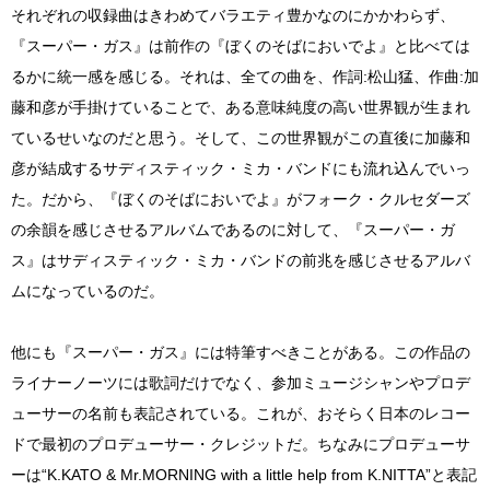
それぞれの収録曲はきわめてバラエティ豊かなのにかかわらず、
『スーパー・ガス』は前作の『ぼくのそばにおいでよ』と比べては
るかに統一感を感じる。それは、全ての曲を、作詞:松山猛、作曲:加
藤和彦が手掛けていることで、ある意味純度の高い世界観が生まれ
ているせいなのだと思う。そして、この世界観がこの直後に加藤和
彦が結成するサディスティック・ミカ・バンドにも流れ込んでいっ
た。だから、『ぼくのそばにおいでよ』がフォーク・クルセダーズ
の余韻を感じさせるアルバムであるのに対して、『スーパー・ガ
ス』はサディスティック・ミカ・バンドの前兆を感じさせるアルバ
ムになっているのだ。
他にも『スーパー・ガス』には特筆すべきことがある。この作品の
ライナーノーツには歌詞だけでなく、参加ミュージシャンやプロデ
ューサーの名前も表記されている。これが、おそらく日本のレコー
ドで最初のプロデューサー・クレジットだ。ちなみにプロデューサ
ーは“K.KATO & Mr.MORNING with a little help from K.NITTA”と表記