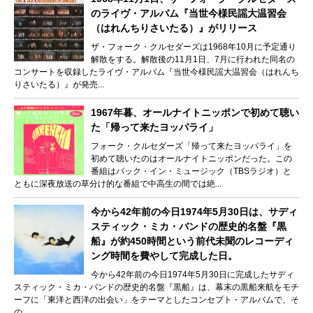
のライヴ・アルバム『当世今様民謡大温習会
（はれんちりさいたる）』がリリース
ザ・フォーク・クルセダーズは1968年10月に予定通り
解散をする。解散後の11月1日、7月に行われた同名の
コンサートを収録したライヴ・アルバム『当世今様民謡大温習会（はれんち
りさいたる）』が発売...
1967年暮、オールナイトニッポンで初めて聴い
た「帰って来たヨッパライ」
フォーク・クルセダーズ「帰って来たヨッパライ」を
初めて聴いたのはオールナイトニッポンだった。この
番組はパック・イン・ミュージック（TBSラジオ）と
ともに深夜放送の草分け的な番組で中高生の間では絶...
今から42年前の今日1974年5月30日は、サディ
スティック・ミカ・バンドの歴史的名盤『黒
船』が約450時間という前代未聞のレコーディ
ング時間を費やして完成した日。
今から42年前の今日1974年5月30日に完成したサディ
スティック・ミカ・バンドの歴史的名盤『黒船』は、幕末の黒船来航をモチ
ーフに「東洋と西洋の出会い」をテーマとしたコンセプト・アルバムで、そ
の...