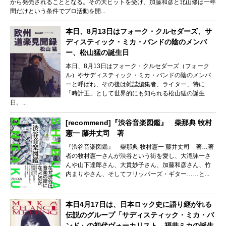
から発売されることとなる。その大ヒットを受け、加藤和彦と北山修は一年
間だけという条件でプロ活動を開...
本日、8月13日はフォーク・クルセダーズ、サ
ディスティック・ミカ・バンドの陰のメンバ
ー、松山猛の誕生日
本日、8月13日はフォーク・クルセダーズ（フォーク
ル）やサディスティック・ミカ・バンドの陰のメンバ
ーと呼ばれ、その後は雑誌編集者、ライター、特に
「時計王」として世界的にも知られる松山猛の誕生
日。...
[recommend]『渋谷音楽図鑑』 柴那典 牧村
憲一 藤井丈司 著
『渋谷音楽図鑑』 柴那典 牧村憲一 藤井丈司 著…著
者の牧村憲一さんが渋谷という街を愛し、大滝詠一さ
んや山下達郎さん、大貫妙子さん、加藤和彦さん、竹
内まりやさん、そしてフリッパーズ・ギター……と...
本日4月17日は、日本ロック史に語り継がれる
伝説のグループ「サディスティック・ミカ・バ
ンド」の初代ヴォーカリスト、福井ミカの誕生