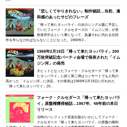
「悲しくてやりきれない」制作秘話…当初、違
和感のあったサビのフレーズ
「帰って来たヨッパライ」の次のシングル盤に予定し
ていたフォーク・クルセダーズの「イムジン河」が突
然発売中止という事になって、急遽それに代わる次回
作を作らなければならないことになった。1968年2...
1968年2月19日「帰って来たヨッパライ」200
万枚突破記念パーティ会場で発表された「イム
ジン河」の発売
大ヒットとなったフォーク・クルセダーズ「帰って来
たヨッパライ」に続く第二弾はコンサートでも人気の
高かった「イムジン河」に決定。その発表は1968年2月19日に行われた
「帰って来たヨッパライ」20...
フォーク・クルセダース「帰って来たヨッパラ
イ」原盤権獲得秘話…1967年、48年前の本日
リリース
当時のパシフィック音楽出版がいかにしてフォーク・
クルセダース「帰って来たヨッパライ」の原盤の権利