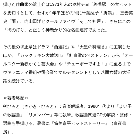
掛けた作曲家の浜圭介は1971年末の奥村チヨ「終着駅」の大ヒット
を皮切りとして、わずか1年半ほどの間に千葉紘子「折鶴」、三善英
史「雨」、内山田洋とクールファイヴ「そして神戸」、さらにこの
「街の灯り」と正しく神懸かり的な名曲連打であった。
その後の堺正章はドラマ『西遊記』や『天皇の料理番』に主演した
ほか、『カックラキン大放送!!』『紅白歌のベストテン』から『オー
ルスター新春かくし芸大会』や『チューボーですよ！』に至るまで
ヴァラエティ番組や司会業でマルチタレントとして八面六臂の大活
躍を続けている。
≪著者略歴≫
榊ひろと（さかき・ひろと）：音楽解説者。1980年代より「よい子
の歌謡曲」「リメンバー」等に執筆。歌謡曲関連CDの解説・監修・
選曲も手掛ける。著書に『筒美京平ヒットストーリー』（白夜書
房）。