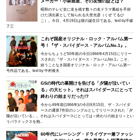
メーカー・小林亜星、その友情の証とは？
昭和のテレビ史に名を残す数々の名ドラマ番組を手掛
けた演出家として知られる久世光彦（くぜ てるひ
こ）。今日、4月19日は彼の誕生日である。text by不破
了三
これぞ国産オリジナル・ロック・アルバム第一
号！『ザ・スパイダース・アルバムNo.1』。
今からちょうど50年前の今日1966年4月15日にリリー
スされた『ザ・スパイダース・アルバムNo.1』こそ、
紛うことなき国産オリジナル・ロック・アルバム第一
号作品である。text by 中村俊夫
GSの時代の幕開けを告げる「夕陽が泣いてい
る」の大ヒット。それはスパイダースにとって
終わりの始まりだった!?
今から49年前(1966年)の今日9月15日、ザ・スパイダ
ースの通算7作目のシングルとしてリリースされた「夕
陽が泣いている」。それはスパイダースにとっては＜終わりの始まり＞とい
うパラドックスを抱...
60年代にレーシング・ドライヴァー兼ファッシ