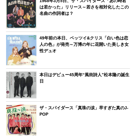
1968年3月5日、ザ・スパイダース「あの時君
は若かった」リリース～若さを相対化したこの
名曲の作詞者は？
49年前の本日、ベッツイ&クリス「白い色は恋
人の色」が発売～万博の年に花開いた美しき女
性デュオ
本日はデビュー45周年“風街詩人”松本隆の誕生
日
ザ・スパイダース「真珠の涙」早すぎた真のJ-
POP