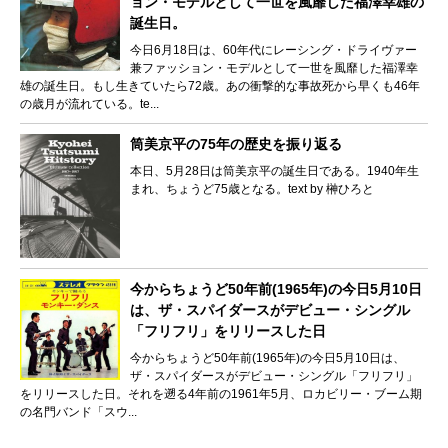
ョン・モデルとして一世を風靡した福澤幸雄の
誕生日。
今日6月18日は、60年代にレーシング・ドライヴァー
兼ファッション・モデルとして一世を風靡した福澤幸
雄の誕生日。もし生きていたら72歳。あの衝撃的な事故死から早くも46年
の歳月が流れている。te...
筒美京平の75年の歴史を振り返る
本日、5月28日は筒美京平の誕生日である。1940年生
まれ、ちょうど75歳となる。text by 榊ひろと
今からちょうど50年前(1965年)の今日5月10日
は、ザ・スパイダースがデビュー・シングル
「フリフリ」をリリースした日
今からちょうど50年前(1965年)の今日5月10日は、
ザ・スパイダースがデビュー・シングル「フリフリ」
をリリースした日。それを遡る4年前の1961年5月、ロカビリー・ブーム期
の名門バンド「スウ...