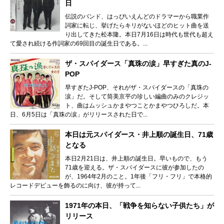
日
伝説のバンド、はっぴいえんどのドラマーから職業作
詞家に転じ、挙げたらキリがないほどのヒット曲を送
り出してきた松本隆。本日7月16日は時代も世代も超え
て愛され続ける作詞家の69回目の誕生日である。...
ザ・スパイダース「真珠の涙」早すぎた真のJ-
POP
早すぎたJ-POP、それがザ・スパイダースの「真珠の
涙」だ。そして筒美京平の珍しい編曲のみのクレジッ
ト、曲はムッシュかまやつことかまやつひろしだ。本
日、6月5日は「真珠の涙」がリリースされた日で...
本日は元スパイダース・井上順の誕生日、71歳
となる
本日2月21日は、井上順の誕生日。早いもので、もう
71歳を迎える。ザ・スパイダースに彼が参加したの
が、1964年2月のこと。1年後「フリ・フリ」で本格的
レコードデビューを飾るのに向け、彼が持って...
1971年の本日、「戦争を知らない子供たち」が
リリース