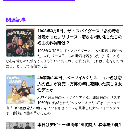
関連記事
1968年3月5日、ザ・スパイダース「あの時君
は若かった」リリース～若さを相対化したこの
名曲の作詞者は？
1968年3月5日はザ・スパイダース「あの時君は若かっ
た」のリリース日。あの時君は若かった（中略）小さ
な心を苦しめた僕をうらまずにいておくれ、と歌う詞。それは、恋をした時
には、どうしても傷つけ合...
49年前の本日、ベッツイ&クリス「白い色は恋
人の色」が発売～万博の年に花開いた美しき女
性デュオ
ハワイ州出身のベッツイとアイダホ州出身のクリスで
1969年に結成された“ベッツイ＆クリス”は、デビュー
曲「白い色は恋人の色」をヒットさせて一世を風靡した女性フォークデュ
オ。作詞と作曲を手がけたの...
本日はデビュー45周年“風街詩人”松本隆の誕生