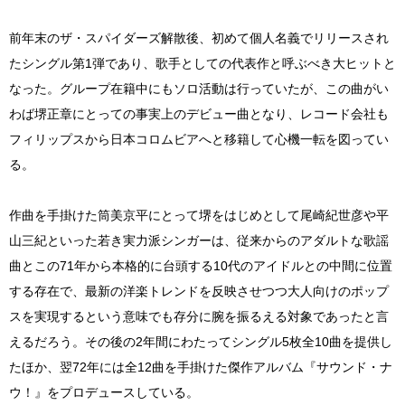
前年末のザ・スパイダーズ解散後、初めて個人名義でリリースされ
たシングル第1弾であり、歌手としての代表作と呼ぶべき大ヒットと
なった。グループ在籍中にもソロ活動は行っていたが、この曲がい
わば堺正章にとっての事実上のデビュー曲となり、レコード会社も
フィリップスから日本コロムビアへと移籍して心機一転を図ってい
る。
作曲を手掛けた筒美京平にとって堺をはじめとして尾崎紀世彦や平
山三紀といった若き実力派シンガーは、従来からのアダルトな歌謡
曲とこの71年から本格的に台頭する10代のアイドルとの中間に位置
する存在で、最新の洋楽トレンドを反映させつつ大人向けのポップ
スを実現するという意味でも存分に腕を振るえる対象であったと言
えるだろう。その後の2年間にわたってシングル5枚全10曲を提供し
たほか、翌72年には全12曲を手掛けた傑作アルバム『サウンド・ナ
ウ！』をプロデュースしている。