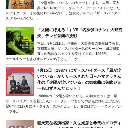
「夕陽が泣いている」の大ヒットにより、人気、実力
共にNo,1のビート・グループ・アーティストになった
スパイダース。その後の1967年2月1日、注目のアルバム『ザ・スパイダー
ス アルバムNo.3』...
『太陽にほえろ！』VS『名探偵コナン』大野克
夫、テレビ音楽の挑戦
本日、9月12日は、作曲家、大野克夫の誕生日である。
京都市出身。ザ・スパイダースのリーダー、田辺昭知
直々の熱烈なスカウトを受けて上京。1962年、 ス
チールギターおよびオルガンの名手として、か...
7月15日（1967）はザ・スパイダース「風が泣
いている」がリリースされた日～ハマクラさん
作の「夕陽が泣いている」の姉妹曲は矢吹ジョ
ーも口ずさんだヒット！
1966年の「夕陽が泣いている」の特大ヒットは一躍
ザ・スパイダースを新しいビート・グループとしての頂点に押し上げたが、
翌67年には2月にザ・タイガーズがデビューし、春にはブルー・コメッツが
「ブル...
破天荒な名演出家・久世光彦と希代のメロディ