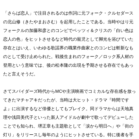
「さらば恋人」で注目されるのは作詞に元フォーク・クルセダース
の北山修（きたやまおさむ）を起用したことである。当時やはり元
フォークルの加藤和彦とのコンビでベッツィ＆クリスの「白い色は
恋人の色」をヒットさせるなど時代の寵児として脚光を浴びていた
存在とはいえ、いわゆる歌謡界の職業作曲家とのコンビは斬新なも
のとして受け止められた。戦後生まれのフォーク／ロック系人材の
登用という意味では、後の松本隆の出現を予期させる存在でもあっ
たと言えそうだ。
さてスパイダーズ時代からMCや主演映画でコミカルな存在感を放っ
てきたマチャアキだったが、当時は大ヒット・ドラマ『時間です
よ』に出演するなど俳優としてもブレイク。同ドラマからは天地真
理や浅田美代子といった新人アイドルが劇中で歌ってデビューした
ことでも知られ、堺正章も主題歌として「涙から明日へ」や「街の
灯り」をリリースし毎年のようにヒットさせている。特に後者を手