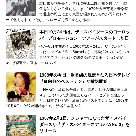
北山修が詞を書き、それに杉田二郎が曲を付けた「戦
争を知らない子供たち」は、1970年大阪万博の音楽祭
で北山の司会により集団歌唱されたものが同年にレコ
ード化もされていたが、ジローズ（第二次となる杉...
本日10月24日は、ザ・スパイダースのヨーロッ
パ・プロモーション・ツアーがスタートした日
今から51年前の今日1966年10月24日、ザ・スパイダー
スはシングル「Sad Sunset」(「夕陽が泣いている」の
英語詞ヴァージョン)の海外発売プロモーションのた
め、約3週間に亘るヨーロッパ...
1969年の今日、歌番組の源流となる日本テレビ
『紅白歌のベストテン』が放送開始
「NHKの『紅白歌合戦』を、毎週、お茶の間に届けま
す」 こういった大胆極まりないコンセプトで始まっ
た、日本テレビの『紅白歌のベストテン』は、1969年
10月6日に放送が開始された。渋谷公会堂から...
1967年2月1日、メジャーになったザ・スパイ
ダースが『ザ・スパイダースアルバムNo.3』を
リリース