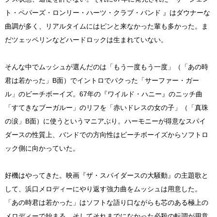
ト・ペパーズ・ロンリー・ハーツ・クラブ・バンド 』はダウナーな
曲調が多く、リアルタイムにはピンと来なかった輩も多かった。ま
だツェッペリンなどハードロックは生まれていない。
そんな中でムッシュが選んだのは「もう一度もう一度」（「あの時
君は若かった」B面）でイントロでパクった「サーファー・ガー
ル」のビーチボーイズ。67年の『ワイルド・ハニー』のニッチ曲
「すてきなブーガルー」のリフを「赤いドレスの女の子」（「真珠
の涙」B面）に使うというマニアぶり。ハーモニーが得意なスパイ
ダースの性質上、バンドでの方向性はビーチボーイズからソフトロ
ック側に向かっていた。
好機はやってきた。映画『ザ・スパイダースの大騒動』の主題歌と
して、浜口メロディーにやり返す強力曲をムッシュは用意した。
「あの時君は若かった」はソフトな語り口ながらも芯のある極上の
メロディーで始まる。そしてそれまでになかった必殺の転調が用意