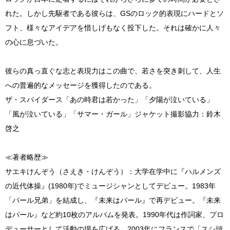
れた。しかし先駆者である彼らは、GSのロック的表現にハードとソ
フト、様々なアイデアを惜しげもなく投下した。それは確かに人々
の心に息づいた。
彼らの真っ直ぐな志と表現力はこの曲で、若さを突き刺して、人生
への普遍的なメッセージを獲得したのである。
ザ・スパイダース「あの時君は若かった」「夕陽が泣いている」
「風が泣いている」「サマー・ガール」ジャケット撮影協力：鈴木
啓之
≪著者略歴≫
サエキけんぞう（さえき・けんぞう）：大学在学中に『ハルメンズ
の近代体操』(1980年)でミュージシャンとしてデビュー。1983年
「パール兄弟」を結成し、『未来はパール』で再デビュー。『未来
はパール』など約10枚のアルバムを発表。1990年代は作詞家、プロ
デューサーとして活動の場を広げる。2003年にフランスで「スシ頭