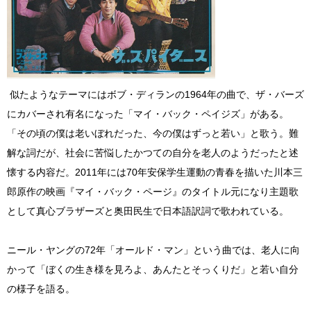
似たようなテーマにはボブ・ディランの1964年の曲で、ザ・バーズ
にカバーされ有名になった「マイ・バック・ペイジズ」がある。
「その頃の僕は老いぼれだった、今の僕はずっと若い」と歌う。難
解な詞だが、社会に苦悩したかつての自分を老人のようだったと述
懐する内容だ。2011年には70年安保学生運動の青春を描いた川本三
郎原作の映画『マイ・バック・ページ』のタイトル元になり主題歌
として真心ブラザーズと奥田民生で日本語訳詞で歌われている。
ニール・ヤングの72年「オールド・マン」という曲では、老人に向
かって「ぼくの生き様を見ろよ、あんたとそっくりだ」と若い自分
の様子を語る。