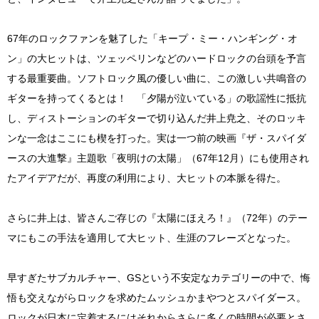
67年のロックファンを魅了した「キープ・ミー・ハンギング・オ
ン」の大ヒットは、ツェッペリンなどのハードロックの台頭を予言
する最重要曲。ソフトロック風の優しい曲に、この激しい共鳴音の
ギターを持ってくるとは！ 「夕陽が泣いている」の歌謡性に抵抗
し、ディストーションのギターで切り込んだ井上尭之、そのロッキ
ンな一念はここにも楔を打った。実は一つ前の映画『ザ・スパイダ
ースの大進撃』主題歌「夜明けの太陽」（67年12月）にも使用され
たアイデアだが、再度の利用により、大ヒットの本脈を得た。
さらに井上は、皆さんご存じの『太陽にほえろ！』（72年）のテー
マにもこの手法を適用して大ヒット、生涯のフレーズとなった。
早すぎたサブカルチャー、GSという不安定なカテゴリーの中で、悔
悟も交えながらロックを求めたムッシュかまやつとスパイダース。
ロックが日本に定着するにはそれからさらに多くの時間が必要とさ