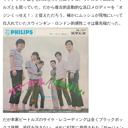
ルズとも競っていた。だから復古的反動的な浜口メロディーを「オ
ジンくっせえ！」と捉えただろう。確かにムッシュが現地にいって
仕入れていたスウィンギン・ロンドン的感性こそは最先端だった。
だが本家ビートルズのサイケ・レコーディングは全くブラックボッ
クス状態、追従を許さない。それに67年に発売された『サージェン