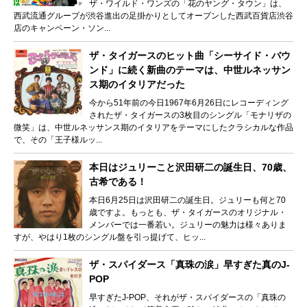
ザ・ワイルド・ワンズの「花のヤング・タウン」は、
西武流通グループが渋谷進出の足掛かりとしてオープンした西武百貨店渋谷
店のキャンペーン・ソン...
ザ・タイガースのヒット曲「シーサイド・バウ
ンド」に続く新曲のテーマは、中世ルネッサン
ス期のイタリアだった
今から51年前の今日1967年6月26日にレコーディング
されたザ・タイガースの3枚目のシングル「モナリザの
微笑」は、中世ルネッサンス期のイタリアをテーマにしたクラシカルな作品
で、その「王子様ルッ...
本日はジュリーこと沢田研二の誕生日、70歳、
古希である！
本日6月25日は沢田研二の誕生日。ジュリーも何と70
歳ですよ。もっとも、ザ・タイガースのオリジナル・
メンバーでは一番若い。ジュリーの魅力は様々ありま
すが、やはり1枚のシングル盤を引っ提げて、ヒッ...
ザ・スパイダース「真珠の涙」早すぎた真のJ-
POP
早すぎたJ-POP、それがザ・スパイダースの「真珠の