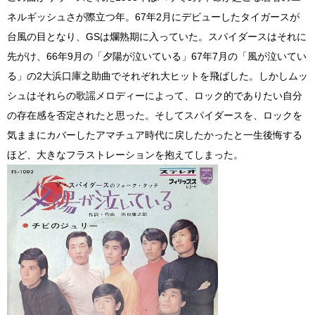
ネルギッシュさが際立つ年。67年2月にデビューしたタイガースが
台風の目となり、GSは爛熟期に入っていた。スパイダースはそれに
先がけ、66年9月の「夕陽が泣いている」67年7月の「風が泣いてい
る」の2大浜口庫之助曲でそれぞれ大ヒットを飛ばした。しかしムッ
シュはそれらの歌謡メロディーによって、ロック的でありたい自分
の存在感を否定されたと思った。そしてスパイダースを、ロックを
気ままにカバーしたアマチュア時代に戻したかったと一生後悔する
ほど、大きなフラストレーションを抱えてしまった。