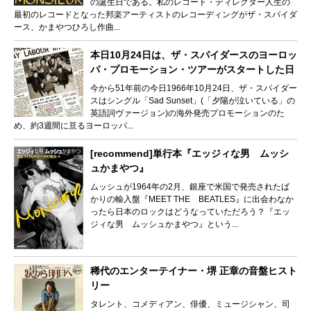
の誕生日である。私のレコード・ディレクター人生の
最初のレコードとなった邦楽アーティストのレコーディングがザ・スパイダ
ース、かまやつひろし作曲...
本日10月24日は、ザ・スパイダースのヨーロッ
パ・プロモーション・ツアーがスタートした日
今から51年前の今日1966年10月24日、ザ・スパイダー
スはシングル「Sad Sunset」(「夕陽が泣いている」の
英語詞ヴァージョン)の海外発売プロモーションのた
め、約3週間に亘るヨーロッパ...
[recommend]単行本『エッジィな男 ムッシ
ュかまやつ』
ムッシュが1964年の2月、銀座で米国で発売されたば
かりの輸入盤『MEET THE BEATLES』に出会わなか
ったら日本のロックはどうなっていただろう？『エッ
ジィな男 ムッシュかまやつ』という...
稀代のエンターテイナー・堺 正章の音盤ヒスト
リー
タレント、コメディアン、俳優、ミュージシャン、司