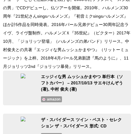
の男」でCDデビューし、仏ツアーを開催。2010年、ハルメンズ30
周年『21世紀さんsingsハルメンズ』『初音ミクsingsハルメンズ』
ほか計5作品を同時発表。2016年パール兄弟デビュー30周年記念ラ
イヴ、ライヴ盤制作。ハルメンズＸ『35世紀』（ビクター）2017年
10月、「ジョリッツ登場」（ハルメンズの弟バンド）リリース。中
村俊夫との共著『エッジィな男ムッシュかまやつ』（リットーミュ
ージック）を上梓。2018年4月パール兄弟新譜『馬のように』、11
月ジョリッツ2nd『ジョリッツ暴発』リリース。
エッジィな男 ムッシュかまやつ 単行本（ソ
フトカバー） – 2017/10/13 サエキけんぞう
(著), 中村 俊夫 (著)
amazon
ザ・スパイダース ツイン・ベスト・セレク
ション ザ・スパイダース 形式: CD