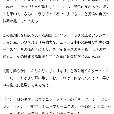
された。「それでも君が望むなら～」おお！景色が変わった。驚く
のも束の間、さらに「僕は待ってるいつまでも～」と驚愕の再度の
転調が起こるのである。
この画期的な転調を支える編曲は、ソフトロックの王者アソシエー
ション風、いやそれよりも強力な、ムッシュ中心の絶妙な和声のコ
ーラスだ。その斬新さにより、スパイダースの考える「若さの本
質」は、その鋭すぎる歌詞と共に永遠に音盤に封じ込められた。
問題は鮮やかに「キリキリキリキリキリ」と鳴り響くギターのイン
トロだ。これがまず耳に飛びこむ。これは一体なんだろう？ 再び
中村俊夫に登場してもらおう。
「イントロのギターはヴァニラ・ファッジの「キープ・ミー・ハン
ギング・オン」（67年、シュープリームスのカバー)をヒントにした
と、インタビューで井上尭之さんが語ってました」。