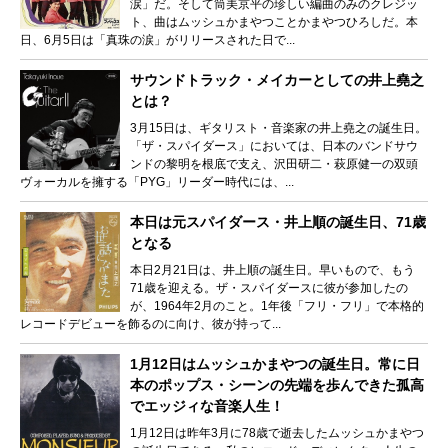
涙」だ。そして筒美京平の珍しい編曲のみのクレジッ
ト、曲はムッシュかまやつことかまやつひろしだ。本
日、6月5日は「真珠の涙」がリリースされた日で...
サウンドトラック・メイカーとしての井上堯之
とは？
3月15日は、ギタリスト・音楽家の井上堯之の誕生日。
「ザ・スパイダース」においては、日本のバンドサウ
ンドの黎明を根底で支え、沢田研二・萩原健一の双頭
ヴォーカルを擁する「PYG」リーダー時代には、...
本日は元スパイダース・井上順の誕生日、71歳
となる
本日2月21日は、井上順の誕生日。早いもので、もう
71歳を迎える。ザ・スパイダースに彼が参加したの
が、1964年2月のこと。1年後「フリ・フリ」で本格的
レコードデビューを飾るのに向け、彼が持って...
1月12日はムッシュかまやつの誕生日。常に日
本のポップス・シーンの先端を歩んできた孤高
でエッジィな音楽人生！
1月12日は昨年3月に78歳で逝去したムッシュかまやつ