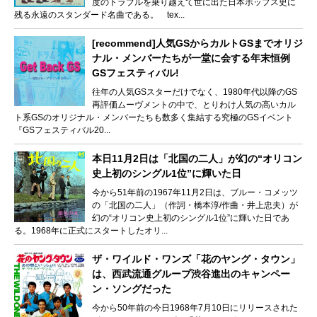
度のトラブルを乗り越えて世に出た日本ポップス史に
残る永遠のスタンダード名曲である。 tex...
[recommend]人気GSからカルトGSまでオリジ
ナル・メンバーたちが一堂に会する年末恒例
GSフェスティバル!
往年の人気GSスターだけでなく、1980年代以降のGS
再評価ムーヴメントの中で、とりわけ人気の高いカル
ト系GSのオリジナル・メンバーたちも数多く集結する究極のGSイベント
『GSフェスティバル20...
本日11月2日は「北国の二人」が幻の“オリコン
史上初のシングル1位”に輝いた日
今から51年前の1967年11月2日は、ブルー・コメッツ
の「北国の二人」（作詞・橋本淳/作曲・井上忠夫）が
幻の“オリコン史上初のシングル1位”に輝いた日であ
る。1968年に正式にスタートしたオリ...
ザ・ワイルド・ワンズ「花のヤング・タウン」
は、西武流通グループ渋谷進出のキャンペー
ン・ソングだった
今から50年前の今日1968年7月10日にリリースされた