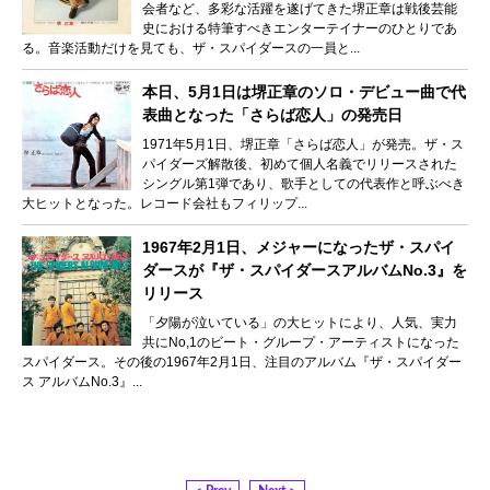
会者など、多彩な活躍を遂げてきた堺正章は戦後芸能
史における特筆すべきエンターテイナーのひとりであ
る。音楽活動だけを見ても、ザ・スパイダースの一員と...
本日、5月1日は堺正章のソロ・デビュー曲で代
表曲となった「さらば恋人」の発売日
1971年5月1日、堺正章「さらば恋人」が発売。ザ・ス
パイダーズ解散後、初めて個人名義でリリースされた
シングル第1弾であり、歌手としての代表作と呼ぶべき
大ヒットとなった。レコード会社もフィリップ...
1967年2月1日、メジャーになったザ・スパイ
ダースが『ザ・スパイダースアルバムNo.3』を
リリース
「夕陽が泣いている」の大ヒットにより、人気、実力
共にNo,1のビート・グループ・アーティストになった
スパイダース。その後の1967年2月1日、注目のアルバム『ザ・スパイダー
ス アルバムNo.3』...