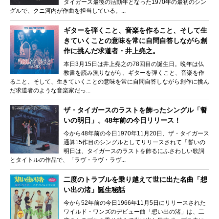
タイガース最後の活動年となった1970年の最初のシン
グルで、クニ河内が作曲を担当している。...
ギターを弾くこと、音楽を作ること、そして生
きていくことの意味を常に自問自答しながら創
作に挑んだ求道者・井上堯之。
本日3月15日は井上堯之の78回目の誕生日。晩年は仏
教書を読み漁りながら、ギターを弾くこと、音楽を作
ること、そして、生きていくことの意味を常に自問自答しながら創作に挑ん
だ求道者のような音楽家だっ...
ザ・タイガースのラストを飾ったシングル「誓
いの明日」。48年前の今日リリース！
今から48年前の今日1970年11月20日、ザ・タイガース
通算15作目のシングルとしてリリースされて「誓いの
明日は、タイガースのラストを飾るにふさわしい歌詞
とタイトルの作品で、「ラヴ・ラヴ・ラヴ...
二度のトラブルを乗り越えて世に出た名曲「想
い出の渚」誕生秘話
今から52年前の今日1966年11月5日にリリースされた
ワイルド・ワンズのデビュー曲「想い出の渚」は、二