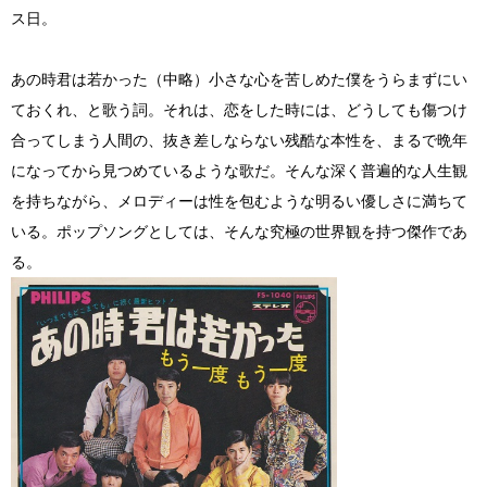
ス日。
あの時君は若かった（中略）小さな心を苦しめた僕をうらまずにい
ておくれ、と歌う詞。それは、恋をした時には、どうしても傷つけ
合ってしまう人間の、抜き差しならない残酷な本性を、まるで晩年
になってから見つめているような歌だ。そんな深く普遍的な人生観
を持ちながら、メロディーは性を包むような明るい優しさに満ちて
いる。ポップソングとしては、そんな究極の世界観を持つ傑作であ
る。