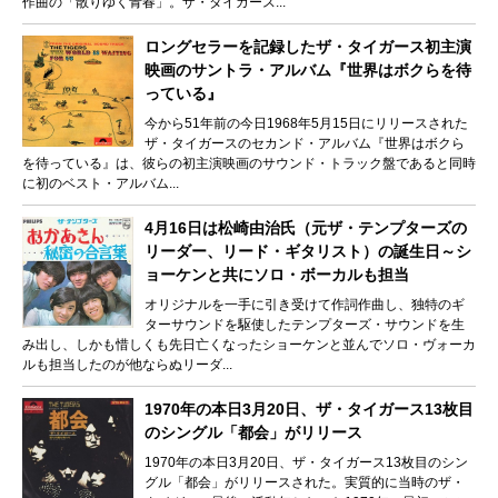
作曲の「散りゆく青春」。ザ・タイガース...
ロングセラーを記録したザ・タイガース初主演
映画のサントラ・アルバム『世界はボクらを待
っている』
今から51年前の今日1968年5月15日にリリースされた
ザ・タイガースのセカンド・アルバム『世界はボクら
を待っている』は、彼らの初主演映画のサウンド・トラック盤であると同時
に初のベスト・アルバム...
4月16日は松崎由治氏（元ザ・テンプターズの
リーダー、リード・ギタリスト）の誕生日～シ
ョーケンと共にソロ・ボーカルも担当
オリジナルを一手に引き受けて作詞作曲し、独特のギ
ターサウンドを駆使したテンプターズ・サウンドを生
み出し、しかも惜しくも先日亡くなったショーケンと並んでソロ・ヴォーカ
ルも担当したのが他ならぬリーダ...
1970年の本日3月20日、ザ・タイガース13枚目
のシングル「都会」がリリース
1970年の本日3月20日、ザ・タイガース13枚目のシン
グル「都会」がリリースされた。実質的に当時のザ・