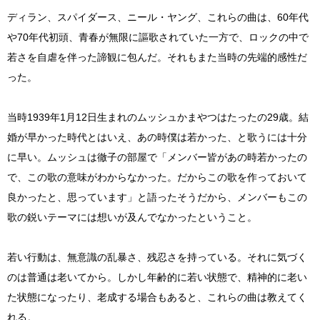
ディラン、スパイダース、ニール・ヤング、これらの曲は、60年代
や70年代初頭、青春が無限に謳歌されていた一方で、ロックの中で
若さを自虐を伴った諦観に包んだ。それもまた当時の先端的感性だ
った。
当時1939年1月12日生まれのムッシュかまやつはたったの29歳。結
婚が早かった時代とはいえ、あの時僕は若かった、と歌うには十分
に早い。ムッシュは徹子の部屋で「メンバー皆があの時若かったの
で、この歌の意味がわからなかった。だからこの歌を作っておいて
良かったと、思っています」と語ったそうだから、メンバーもこの
歌の鋭いテーマには想いが及んでなかったということ。
若い行動は、無意識の乱暴さ、残忍さを持っている。それに気づく
のは普通は老いてから。しかし年齢的に若い状態で、精神的に老い
た状態になったり、老成する場合もあると、これらの曲は教えてく
れる。