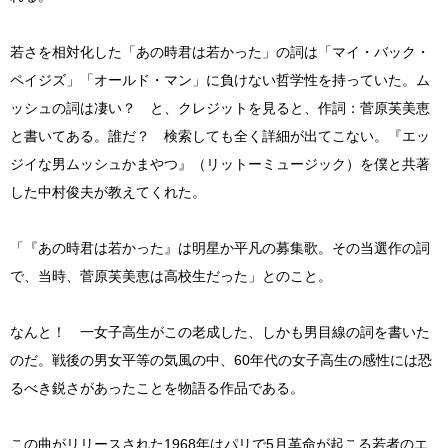
若さを相対化した「あの時君は若かった」の詞は「マイ・バック・
ペイジズ」「オールド・マン」に負けない哲学性を持っていた。ム
ッシュの詞は凄い？ と、クレジットを見ると、作詞：菅原芙美恵
と書いてある。誰だ？ 検索しても全く詳細が出てこない。『エッ
ジイな男ムッシュかまやつ』（リットーミュージック）を僕と共著
した中村俊夫が教えてくれた。
「『あの時君は若かった』は明星か平凡の募集歌。その当選作の詞
で、当時、菅原芙美恵は高校生だった」とのこと。
なんと！ 一女子高生がこの老成した、しかも男目線の詞を書いた
のだ。戦後の男女平等の気風の中、60年代の女子高生の感性には恐
るべき鋭さがあったことを物語る作品である。
この曲がリリースされた1968年はパリで5月革命が起こる若者のエ