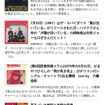
本日1月12日は、ムッシュかまやつの78歳の誕生日。
音楽トレンドの推移に敏感に反応しながら、時代の流
れを巧みに泳ぎ渡り、音楽シーンに独自のポジション
を築き上げたムッシュ。日本のポピュラー音楽史上...
7月15日（1967）はザ・スパイダース「風が泣
いている」がリリースされた日～ハマクラさん
作の「夕陽が泣いている」の姉妹曲は矢吹ジョ
ーも口ずさんだヒット！
1966年の「夕陽が泣いている」の特大ヒットは一躍
ザ・スパイダースを新しいビート・グループとしての頂点に押し上げたが、
翌67年には2月にザ・タイガーズがデビューし、春にはブルー・コメッツが
「ブル...
[第6回読者投稿コラム]1975年の3月31日、かま
やつひろしの「我が良き友よ」がオリコンのシ
ングル・チャートで1位を獲得 text by 六條
浩和
1975年3月31日は2月に発売された「ムッシュ」の愛称
で知られるかまやつひろしの、「我が良き友よ」が、オリコン・シングル・
チャートにて1位となった日。鑑みれば、1970年12月をもって解散した...
平凡パンチ創刊と当時の音楽