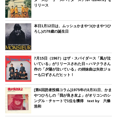
リリース
本日1月12日は、ムッシュかまやつ(かまやつひ
ろし)の78歳の誕生日
7月15日（1967）はザ・スパイダース「風が泣
いている」がリリースされた日～ハマクラさん
作の「夕陽が泣いている」の姉妹曲は矢吹ジョ
ーも口ずさんだヒット！
[第6回読者投稿コラム]1975年の3月31日、かま
やつひろしの「我が良き友よ」がオリコンのシ
ングル・チャートで1位を獲得 text by 六條
浩和