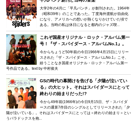
大学2年の4月に「平凡パンチ」が創刊された。1964年
（昭和39年）のことであった。丁度海外渡航が自由化
になり、アメリカへの想いが熱くなりかけていた頃で
ある。当時の私は休日になると都内のジャズ喫...
これぞ国産オリジナル・ロック・アルバム第一
号！『ザ・スパイダース・アルバムNo.1』。
今からちょうど50年前の今日1966年4月15日にリリー
スされた『ザ・スパイダース・アルバムNo.1』こそ、
紛うことなき国産オリジナル・ロック・アルバム第一
号作品である。text by 中村俊夫
GSの時代の幕開けを告げる「夕陽が泣いてい
る」の大ヒット。それはスパイダースにとって
終わりの始まりだった!?
今から49年前(1966年)の今日9月15日、ザ・スパイダ
ースの通算7作目のシングルとしてリリースされた「夕
陽が泣いている」。それはスパイダースにとっては＜終わりの始まり＞とい
うパラドックスを抱...