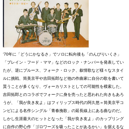
‘70年に「どうにかなるさ」でソロに転向後も「のんびりいくさ」
「ブレイン・フード・ママ」などのロック・ナンバーを発表してい
たが、逆にブルース、フォーク・ロック、叙情歌など様々なスタイ
ルに挑戦、筒美京平や吉田拓郎など他の作曲家に自分の歌を書いて
貰うことが多くなり、ヴォーカリストとしての可能性を模索した。
吉田拓郎とのコラボでフォークに身を売ったと思われた向きもあろ
うが、「我が良き友よ」はフィリップス時代の阿久悠＝筒美京平コ
ンビによる名作シングル「青春挽歌」の延長線上にある曲なのだ。
しかし生涯最大のヒットとなった「我が良き友よ」のカップリング
に自作の野心作「ゴロワーズを吸ったことがあるかい」を据えるな