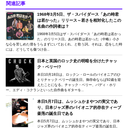
関連記事
1968年3月5日、ザ・スパイダース「あの時君
は若かった」リリース～若さを相対化したこの
名曲の作詞者は？
1968年3月5日はザ・スパイダース「あの時君は若かっ
た」のリリース日。あの時君は若かった（中略）小さ
な心を苦しめた僕をうらまずにいておくれ、と歌う詞。それは、恋をした時
には、どうしても傷つけ合...
日本と英国のロック史の明暗を分けたチャッ
ク・ベリー!?
本日10月18日は、ロックン・ロールのパイオニアのひ
とりチャック ベリーの誕生日。御存命ならば92歳を迎
えたことになる。チャック・ベリー、バディ・ホリ
ー、エディ・コクランといった自作曲をギターを...
本日5月7日は、ムッシュかまやつの実父であ
り、日本ジャズ界のパイオニア的存在ティーブ
釜萢の誕生日である
本日5月7日は、ムッシュかまやつの実父であり、日本
ジャズ界のパイオニア的存在ティーブ釜萢の誕生日。