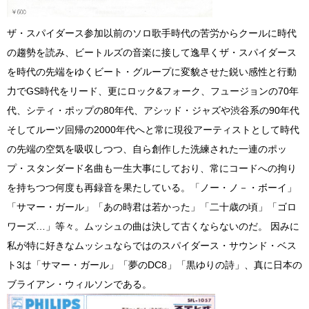
ザ・スパイダース参加以前のソロ歌手時代の苦労からクールに時代
の趨勢を読み、ビートルズの音楽に接して逸早くザ・スパイダース
を時代の先端をゆくビート・グループに変貌させた鋭い感性と行動
力でGS時代をリード、更にロック&フォーク、フュージョンの70年
代、シティ・ポップの80年代、アシッド・ジャズや渋谷系の90年代
そしてルーツ回帰の2000年代へと常に現役アーティストとして時代
の先端の空気を吸収しつつ、自ら創作した洗練された一連のポッ
プ・スタンダード名曲も一生大事にしており、常にコードへの拘り
を持ちつつ何度も再録音を果たしている。「ノー・ノ－・ボーイ」
「サマー・ガール」「あの時君は若かった」「二十歳の頃」「ゴロ
ワーズ…」等々。ムッシュの曲は決して古くならないのだ。 因みに
私が特に好きなムッシュならではのスパイダース・サウンド・ベス
ト3は「サマー・ガール」「夢のDC8」「黒ゆりの詩」、真に日本の
ブライアン・ウィルソンである。