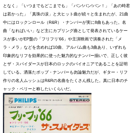
となく」「いつまでもどこまでも」「バン!バン!バン！」「あの時君
は若かった」「真珠の涙」と大ヒット曲が続々と生まれたが、21曲
中にはロックンロール（R&R）・ナンバーが実に8曲もあった。名
曲「なればいい」など主にカプリング曲として発表されているケー
スが多いがEP盤の「フリフリ‘66」や主演映画で演奏された「メ
ラ・メラ」などを含めれば10曲、アルバム曲も3曲あり、いずれも
印象的なリフを効果的に使った魅力的なナンバー揃いで、正しく彼
とザ・スパイダースが日本のロックのパイオニアであることを証明
している。洒落たポップ・ナンバーも勿論魅力だが、ギター・リフ
作りの名人ムッシュはR&Rの名曲をたくさん残した。真に日本のチ
ャック・ベリーと称したいくらいだ。