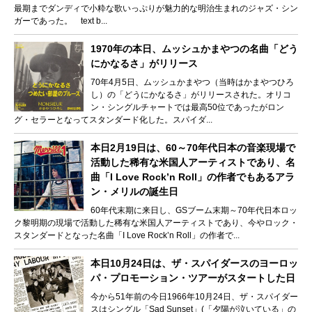
最期までダンディで小粋な歌いっぷりが魅力的な明治生まれのジャズ・シン
ガーであった。 text b...
1970年の本日、ムッシュかまやつの名曲「どう
にかなるさ」がリリース
70年4月5日、ムッシュかまやつ（当時はかまやつひろ
し）の「どうにかなるさ」がリリースされた。オリコ
ン・シングルチャートでは最高50位であったがロン
グ・セラーとなってスタンダード化した。スパイダ...
本日2月19日は、60～70年代日本の音楽現場で
活動した稀有な米国人アーティストであり、名
曲「I Love Rock’n Roll」の作者でもあるアラ
ン・メリルの誕生日
60年代末期に来日し、GSブーム末期～70年代日本ロッ
ク黎明期の現場で活動した稀有な米国人アーティストであり、今やロック・
スタンダードとなった名曲「I Love Rock’n Roll」の作者で...
本日10月24日は、ザ・スパイダースのヨーロッ
パ・プロモーション・ツアーがスタートした日
今から51年前の今日1966年10月24日、ザ・スパイダー
スはシングル「Sad Sunset」(「夕陽が泣いている」の