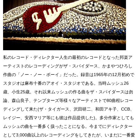
私のレコード・ディレクター人生の最初のレコードとなった邦楽ア
ーティストのレコーディングがザ・スパイダース、かまやつひろし
作曲の「ノー・ノー・ボーイ」だった。録音は1965年の12月初めで
スタジオは麻布十番のアオイ・スタジオである。当時ムッシュ26
歳、小生25歳。それ以来ムッシュの作る曲をザ・スパイダースは勿
論、森山良子、テンプターズ等様々なアーティストで80曲程レコー
ディングして来た(ザ・タイガース、沢田研二、和田アキ子、CCB、
レイジー、安西マリア等にも彼は作品提供した)。多分作家としても
ムッシュの曲を一番多く扱ったことになる。今までにディレクター
として3,000曲以上のレコーディングをしてきたが、いまだに一番愛