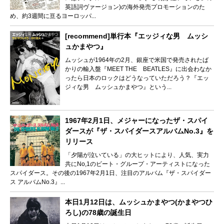
英語詞ヴァージョン)の海外発売プロモーションのた
め、約3週間に亘るヨーロッパ...
[recommend]単行本『エッジィな男 ムッシ
ュかまやつ』
ムッシュが1964年の2月、銀座で米国で発売されたば
かりの輸入盤『MEET THE BEATLES』に出会わなか
ったら日本のロックはどうなっていただろう？『エッ
ジィな男 ムッシュかまやつ』という...
1967年2月1日、メジャーになったザ・スパイ
ダースが『ザ・スパイダースアルバムNo.3』を
リリース
「夕陽が泣いている」の大ヒットにより、人気、実力
共にNo,1のビート・グループ・アーティストになった
スパイダース。その後の1967年2月1日、注目のアルバム『ザ・スパイダー
ス アルバムNo.3』...
本日1月12日は、ムッシュかまやつ(かまやつひ
ろし)の78歳の誕生日