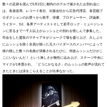
数々の足跡を偲んで5月2日に都内のホテルで催されたお別れ会に
は、各放送局、レコード各社、出版会社から広告代理店、各芸能プ
ロダクションのお歴々から歌手、俳優、プロデューサー、評論家、
ライター、DJ、各界アーティストそして若手ロック・ミュージシャ
ンに至るまで一千人以上がムッシュとの別れを惜しんで参集した。
司会をした盟友のマチャアキがジョークで場を盛り上げ、久しぶり
にムッシュを除く全員が揃った元スパイダースのメンバーによって
彼の残した数々の名曲が演奏されるたびに、何故ムッシュだけがこ
こにいないんだ！ という淋しさが無性に込み上げ、ステージ中央に
マイクが1本置かれ、「どうにかなるさ」のムッシュの歌声が流れて
きたときには涙をこらえることが出来なかった。