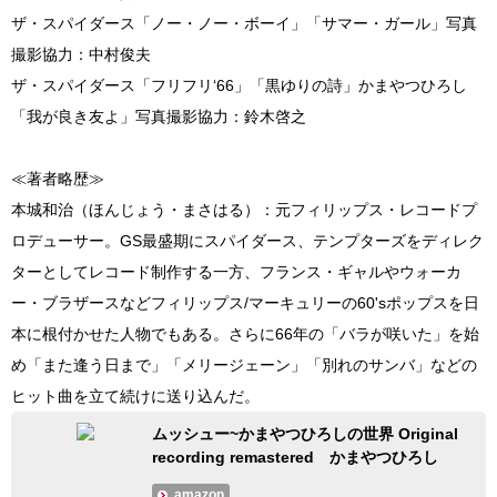
ザ・スパイダース「ノー・ノー・ボーイ」「サマー・ガール」写真
撮影協力：中村俊夫
ザ・スパイダース「フリフリ‘66」「黒ゆりの詩」かまやつひろし
「我が良き友よ」写真撮影協力：鈴木啓之
≪著者略歴≫
本城和治（ほんじょう・まさはる）：元フィリップス・レコードプ
ロデューサー。GS最盛期にスパイダース、テンプターズをディレク
ターとしてレコード制作する一方、フランス・ギャルやウォーカ
ー・ブラザースなどフィリップス/マーキュリーの60'sポップスを日
本に根付かせた人物でもある。さらに66年の「バラが咲いた」を始
め「また逢う日まで」「メリージェーン」「別れのサンバ」などの
ヒット曲を立て続けに送り込んだ。
ムッシュー~かまやつひろしの世界 Original
recording remastered かまやつひろし
amazon