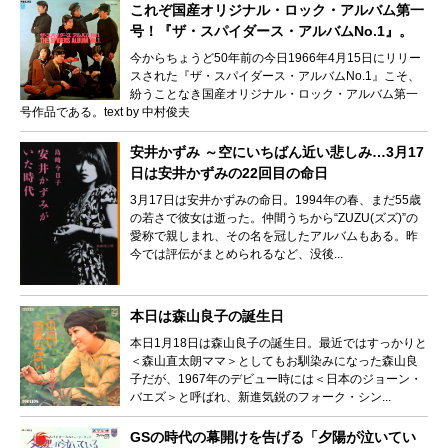
これぞ国産オリジナル・ロック・アルバム第一
号！『ザ・スパイダース・アルバムNo.1』。
今からちょうど50年前の今日1966年4月15日にリリー
スされた『ザ・スパイダース・アルバムNo.1』こそ、
紛うことなき国産オリジナル・ロック・アルバム第一
号作品である。text by 中村俊夫
安井かずみ ～空にいちばん近い悲しみ…3月17
日は安井かずみの22回目の命日
3月17日は安井かずみの命日。1994年の春、まだ55歳
の若さで彼女は逝った。仲間うちから“ZUZU(ズズ)”の
愛称で親しまれ、その名を冠したアルバムもある。昨
今では評伝がまとめられるなど、没後...
本日は森山良子の誕生日
本日1月18日は森山良子の誕生日。最近ではすっかりと
＜森山直太朗ママ＞としてもお馴染みになった森山良
子だが、1967年のデビュー時には＜日本のジョーン・
バエズ＞と呼ばれ、新進気鋭のフォーク・シン...
GSの時代の幕開けを告げる「夕陽が泣いてい