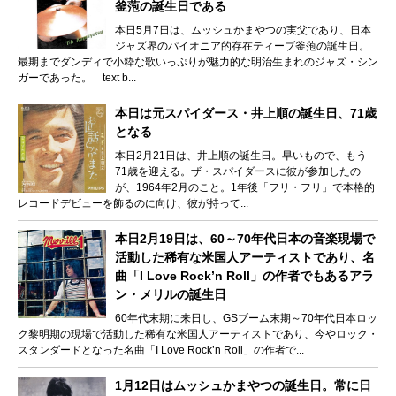
釜萢の誕生日である
本日5月7日は、ムッシュかまやつの実父であり、日本
ジャズ界のパイオニア的存在ティーブ釜萢の誕生日。
最期までダンディで小粋な歌いっぷりが魅力的な明治生まれのジャズ・シン
ガーであった。 text b...
本日は元スパイダース・井上順の誕生日、71歳
となる
本日2月21日は、井上順の誕生日。早いもので、もう
71歳を迎える。ザ・スパイダースに彼が参加したの
が、1964年2月のこと。1年後「フリ・フリ」で本格的
レコードデビューを飾るのに向け、彼が持って...
本日2月19日は、60～70年代日本の音楽現場で
活動した稀有な米国人アーティストであり、名
曲「I Love Rock’n Roll」の作者でもあるアラ
ン・メリルの誕生日
60年代末期に来日し、GSブーム末期～70年代日本ロッ
ク黎明期の現場で活動した稀有な米国人アーティストであり、今やロック・
スタンダードとなった名曲「I Love Rock’n Roll」の作者で...
1月12日はムッシュかまやつの誕生日。常に日