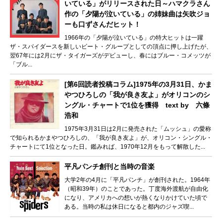
いている」がリリースされた日～ハマクラさん
作の「夕陽が泣いている」の姉妹曲は矢吹ジョ
ーも口ずさんだヒット！
1966年の「夕陽が泣いている」の特大ヒットは一躍
ザ・スパイダースを新しいビート・グループとしての頂点に押し上げたが、
翌67年には2月にザ・タイガーズがデビューし、春にはブルー・コメッツが
「ブル...
[第6回読者投稿コラム]1975年の3月31日、かま
やつひろしの「我が良き友よ」がオリコンのシ
ングル・チャートで1位を獲得 text by 六條
浩和
1975年3月31日は2月に発売された「ムッシュ」の愛称
で知られるかまやつひろしの、「我が良き友よ」が、オリコン・シングル・
チャートにて1位となった日。鑑みれば、1970年12月をもって解散した...
平凡パンチ創刊と当時の音楽
大学2年の4月に「平凡パンチ」が創刊された。1964年
（昭和39年）のことであった。丁度海外渡航が自由化
になり、アメリカへの想いが熱くなりかけていた頃で
ある。当時の私は休日になると都内のジャズ喫...