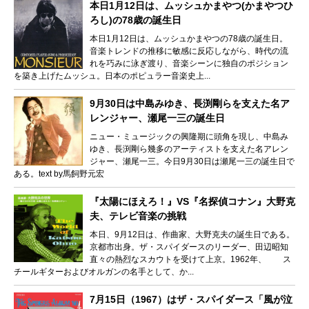
本日1月12日は、ムッシュかまやつ(かまやつひ
ろし)の78歳の誕生日
本日1月12日は、ムッシュかまやつの78歳の誕生日。
音楽トレンドの推移に敏感に反応しながら、時代の流
れを巧みに泳ぎ渡り、音楽シーンに独自のポジション
を築き上げたムッシュ。日本のポピュラー音楽史上...
9月30日は中島みゆき、長渕剛らを支えた名ア
レンジャー、瀬尾一三の誕生日
ニュー・ミュージックの興隆期に頭角を現し、中島み
ゆき、長渕剛ら幾多のアーティストを支えた名アレン
ジャー、瀬尾一三。今日9月30日は瀬尾一三の誕生日で
ある。text by馬飼野元宏
『太陽にほえろ！』VS『名探偵コナン』大野克
夫、テレビ音楽の挑戦
本日、9月12日は、作曲家、大野克夫の誕生日である。
京都市出身。ザ・スパイダースのリーダー、田辺昭知
直々の熱烈なスカウトを受けて上京。1962年、 ス
チールギターおよびオルガンの名手として、か...
7月15日（1967）はザ・スパイダース「風が泣