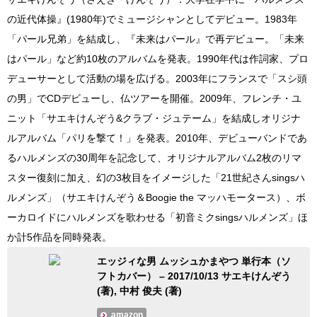
の近代体操』(1980年)でミュージシャンとしてデビュー。1983年
「パール兄弟」を結成し、『未来はパール』で再デビュー。「未来
はパール」など約10枚のアルバムを発表。1990年代は作詞家、プロ
デューサーとして活動の場を広げる。2003年にフランスで「スシ頭
の男」でCDデビューし、仏ツアーを開催。2009年、フレンチ・ユ
ニット「サエキけんぞう&クラブ・ジュテーム」を結成しオリジナ
ルアルバム「パリを撃て！」を発表。2010年、デビューバンドであ
るハルメンズの30周年を記念して、オリジナルアルバム2枚のリマ
スター復刻に加え、幻の3枚目をイメージした「21世紀さんsingsハ
ルメンズ」（サエキけんぞう＆Boogie the マッハモータース）、ボ
ーカロイドにハルメンズを歌わせる「初音ミクsingsハルメンズ」ほ
か計5作品を同時発表。
エッジィな男 ムッシュかまやつ 単行本（ソ
フトカバー） – 2017/10/13 サエキけんぞう
(著), 中村 俊夫 (著)
amazon