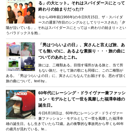
る」の大ヒット。それはスパイダースにとって
終わりの始まりだった!?
今から49年前(1966年)の今日9月15日、ザ・スパイダ
ースの通算7作目のシングルとしてリリースされた「夕
陽が泣いている」。それはスパイダースにとっては＜終わりの始まり＞とい
うパラドックスを抱...
「男はつらいよの日」、寅さんと言えば旅、あ
ても無いのに、あるよな素振り・・・旅の曲に
ついてのあれとこれ。
旅には、二種類ある。目指す場所がある旅と、当て所
もない旅だ。そして旅の歌にも同様に、この二種類が
ある。「男はつらいよの日」に、寅さんにちなんでお届けする、思わず頷く
旅の曲について。text by...
60年代にレーシング・ドライヴァー兼ファッシ
ョン・モデルとして一世を風靡した福澤幸雄の
誕生日。
今日6月18日は、60年代にレーシング・ドライヴァー
兼ファッション・モデルとして一世を風靡した福澤幸
雄の誕生日。もし生きていたら72歳。あの衝撃的な事故死から早くも46年
の歳月が流れている。te...