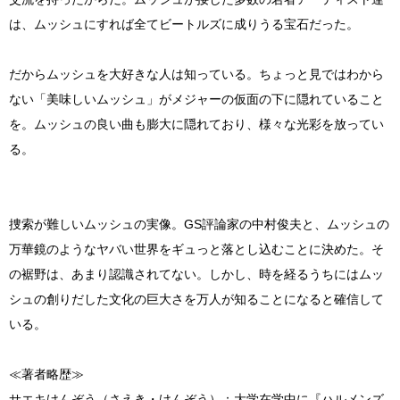
は、ムッシュにすれば全てビートルズに成りうる宝石だった。
だからムッシュを大好きな人は知っている。ちょっと見ではわから
ない「美味しいムッシュ」がメジャーの仮面の下に隠れていること
を。ムッシュの良い曲も膨大に隠れており、様々な光彩を放ってい
る。
捜索が難しいムッシュの実像。GS評論家の中村俊夫と、ムッシュの
万華鏡のようなヤバい世界をギュっと落とし込むことに決めた。そ
の裾野は、あまり認識されてない。しかし、時を経るうちにはムッ
シュの創りだした文化の巨大さを万人が知ることになると確信して
いる。
≪著者略歴≫
サエキけんぞう（さえき・けんぞう）：大学在学中に『ハルメンズ