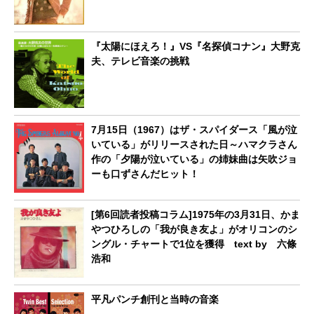
『太陽にほえろ！』VS『名探偵コナン』大野克
夫、テレビ音楽の挑戦
7月15日（1967）はザ・スパイダース「風が泣
いている」がリリースされた日～ハマクラさん
作の「夕陽が泣いている」の姉妹曲は矢吹ジョ
ーも口ずさんだヒット！
[第6回読者投稿コラム]1975年の3月31日、かま
やつひろしの「我が良き友よ」がオリコンのシ
ングル・チャートで1位を獲得 text by 六條
浩和
平凡パンチ創刊と当時の音楽