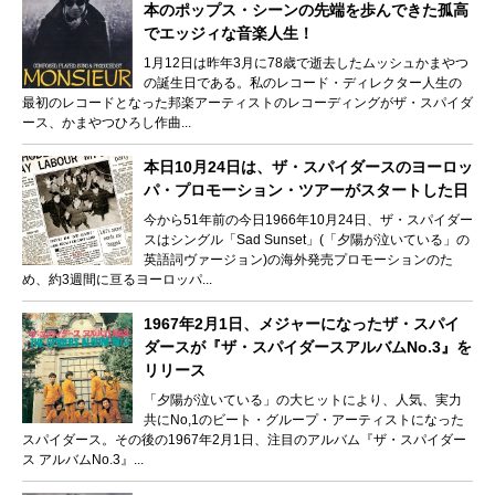
本のポップス・シーンの先端を歩んできた孤高
でエッジィな音楽人生！
1月12日は昨年3月に78歳で逝去したムッシュかまやつ
の誕生日である。私のレコード・ディレクター人生の
最初のレコードとなった邦楽アーティストのレコーディングがザ・スパイダ
ース、かまやつひろし作曲...
本日10月24日は、ザ・スパイダースのヨーロッ
パ・プロモーション・ツアーがスタートした日
今から51年前の今日1966年10月24日、ザ・スパイダー
スはシングル「Sad Sunset」(「夕陽が泣いている」の
英語詞ヴァージョン)の海外発売プロモーションのた
め、約3週間に亘るヨーロッパ...
1967年2月1日、メジャーになったザ・スパイ
ダースが『ザ・スパイダースアルバムNo.3』を
リリース
「夕陽が泣いている」の大ヒットにより、人気、実力
共にNo,1のビート・グループ・アーティストになった
スパイダース。その後の1967年2月1日、注目のアルバム『ザ・スパイダー
ス アルバムNo.3』...