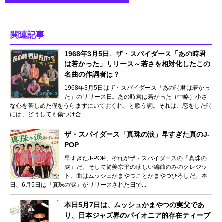
関連記事
1968年3月5日、ザ・スパイダース「あの時君
は若かった」リリース～若さを相対化したこの
名曲の作詞者は？
1968年3月5日はザ・スパイダース「あの時君は若かっ
た」のリリース日。あの時君は若かった（中略）小さ
な心を苦しめた僕をうらまずにいておくれ、と歌う詞。それは、恋をした時
には、どうしても傷つけ合...
ザ・スパイダース「真珠の涙」早すぎた真のJ-
POP
早すぎたJ-POP、それがザ・スパイダースの「真珠の
涙」だ。そして筒美京平の珍しい編曲のみのクレジッ
ト、曲はムッシュかまやつことかまやつひろしだ。本
日、6月5日は「真珠の涙」がリリースされた日で...
本日5月7日は、ムッシュかまやつの実父であ
り、日本ジャズ界のパイオニア的存在ティーブ