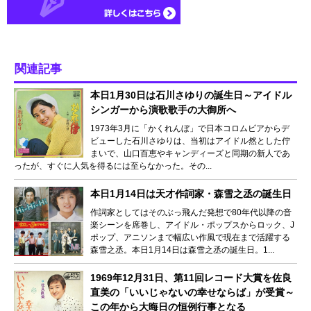
関連記事
本日1月30日は石川さゆりの誕生日～アイドル
シンガーから演歌歌手の大御所へ
1973年3月に「かくれんぼ」で日本コロムビアからデ
ビューした石川さゆりは、当初はアイドル然とした佇
まいで、山口百恵やキャンディーズと同期の新人であ
ったが、すぐに人気を得るには至らなかった。その...
本日1月14日は天才作詞家・森雪之丞の誕生日
作詞家としてはそのぶっ飛んだ発想で80年代以降の音
楽シーンを席巻し、アイドル・ポップスからロック、J
ポップ、アニソンまで幅広い作風で現在まで活躍する
森雪之丞。本日1月14日は森雪之丞の誕生日。1...
1969年12月31日、第11回レコード大賞を佐良
直美の「いいじゃないの幸せならば」が受賞～
この年から大晦日の恒例行事となる