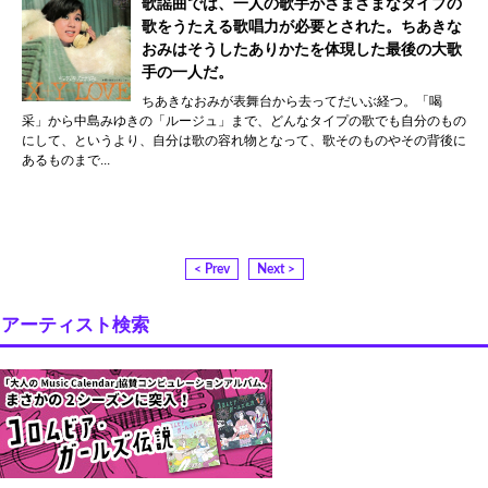
歌謡曲では、一人の歌手がさまざまなタイプの
歌をうたえる歌唱力が必要とされた。ちあきな
おみはそうしたありかたを体現した最後の大歌
手の一人だ。
ちあきなおみが表舞台から去ってだいぶ経つ。「喝
采」から中島みゆきの「ルージュ」まで、どんなタイプの歌でも自分のもの
にして、というより、自分は歌の容れ物となって、歌そのものやその背後に
あるものまで...
< Prev
Next >
アーティスト検索