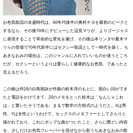
お色気歌謡の全盛時代は、60年代後半の奥村チヨを最初のピークと
するなら、その後70年にデビューした辺見マリが、よりゴージャス
に表現することで革命的な変化を遂げ、その後山本リンダや夏木マ
リらの登場で70年代前半にはセクシー歌謡として一時代を築く。ち
あきなおみの場合は、このジャンルに入れていいものか迷うところ
だが、セクシーというよりは愛らしく健康的なお色気、であったと
言えるだろう。
この曲は作詞の白鳥朝詠が作曲の鈴木淳のもとに、面白い詞ができ
たと電話をかけてきて、詞のメモをとった鈴木は「なんじゃこれ
は」と驚いたそうである。まるで数学の方程式のようだと。Xは男
性、Yは女性というわけで、セックスのメタファーとしてさらりと
描かれており、これにポップな曲がついたこと、さらに際どい内容
を、少しだけお色気フレーバーを混ぜながら歌うちあきなおみの歌