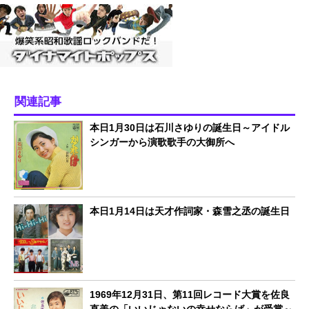
関連記事
本日1月30日は石川さゆりの誕生日～アイドル
シンガーから演歌歌手の大御所へ
本日1月14日は天才作詞家・森雪之丞の誕生日
1969年12月31日、第11回レコード大賞を佐良
直美の「いいじゃないの幸せならば」が受賞～