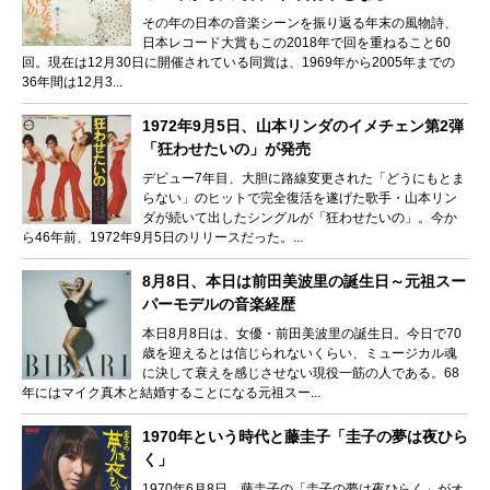
その年の日本の音楽シーンを振り返る年末の風物詩、
日本レコード大賞もこの2018年で回を重ねること60
回。現在は12月30日に開催されている同賞は、1969年から2005年までの
36年間は12月3...
1972年9月5日、山本リンダのイメチェン第2弾
「狂わせたいの」が発売
デビュー7年目、大胆に路線変更された「どうにもとま
らない」のヒットで完全復活を遂げた歌手・山本リン
ダが続いて出したシングルが「狂わせたいの」。今か
ら46年前、1972年9月5日のリリースだった。...
8月8日、本日は前田美波里の誕生日～元祖スー
パーモデルの音楽経歴
本日8月8日は、女優・前田美波里の誕生日。今日で70
歳を迎えるとは信じられないくらい、ミュージカル魂
に決して衰えを感じさせない現役一筋の人である。68
年にはマイク真木と結婚することになる元祖スー...
1970年という時代と藤圭子「圭子の夢は夜ひら
く」
1970年6月8日、藤圭子の「圭子の夢は夜ひらく」がオ