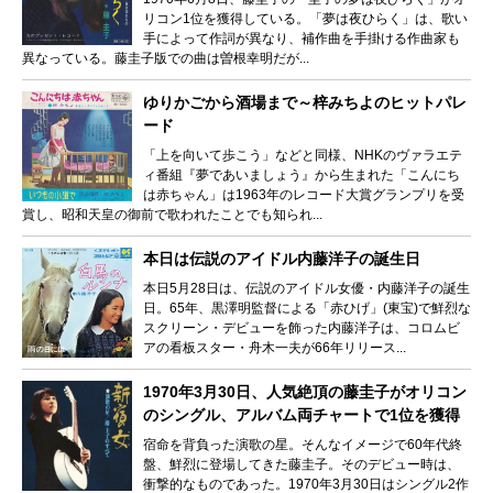
リコン1位を獲得している。「夢は夜ひらく」は、歌い
手によって作詞が異なり、補作曲を手掛ける作曲家も
異なっている。藤圭子版での曲は曽根幸明だが...
ゆりかごから酒場まで～梓みちよのヒットパレ
ード
「上を向いて歩こう」などと同様、NHKのヴァラエテ
ィ番組『夢であいましょう』から生まれた「こんにち
は赤ちゃん」は1963年のレコード大賞グランプリを受
賞し、昭和天皇の御前で歌われたことでも知られ...
本日は伝説のアイドル内藤洋子の誕生日
本日5月28日は、伝説のアイドル女優・内藤洋子の誕生
日。65年、黒澤明監督による「赤ひげ」(東宝)で鮮烈な
スクリーン・デビューを飾った内藤洋子は、コロムビ
アの看板スター・舟木一夫が66年リリース...
1970年3月30日、人気絶頂の藤圭子がオリコン
のシングル、アルバム両チャートで1位を獲得
宿命を背負った演歌の星。そんなイメージで60年代終
盤、鮮烈に登場してきた藤圭子。そのデビュー時は、
衝撃的なものであった。1970年3月30日はシングル2作