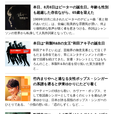
本日、8月8日はピーターの誕生日。年齢も性別
も超越した存在ながら、65歳を迎えた
1969年10月に出されたピーターのデビュー曲「夜と朝
のあいだに」は、全編に耽美的な雰囲気が漂い、何よ
り個性的な歌声が聴く者を惹きつける。作詞はシャン
ソンの世界から転身して人気作詞家となっていた...
本日は“和製R&Bの女王”和田アキ子の誕生日
和田アキ子といえば、芸能界の御意見番として泣く子
もだまる存在であり、常にエンタテインメントの第一
線で活躍を続けてきた。女優・タレントとしてはもち
ろんのこと、和製R＆Bの道を切り拓いた実力派歌手
と...
竹内まりやへと連なる女性ポップス・シンガー
の系譜を遡ると伊東ゆかりにたどり着く
ローティーンの頃から歌い、カヴァー・ポップス、そ
して歌謡曲シンガーとしても多くのヒットを連ねた伊
東ゆかりは、日本が誇る屈指のポップス・シンガーの
ひとりである。「小指の想い出」「恋のしずく」など、...