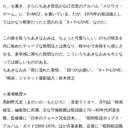
た」を書き、さらにちあき哲也が山口百恵のアルバム『メビウス・
ゲーム』に「E=MC2」を書いている。だが、1970年の歌謡曲とし
てはかなり斬新だったと思われる「X＋Y=LOVE」なのだ。
この曲を歌うちあきなおみは、ちょっと可愛らしい。のちの情念を
内に秘めたディープな歌唱法とは異なり、軽やかで余裕すら感じさ
せる、多幸感に満ちた歌唱なのだ。こういうちあきなおみも今とな
っては嬉しいものがある。
ちあきなおみ「雨に濡れた慕情」「四つのお願い」「X＋Y=LOVE」
「喝采」ジャケット撮影協力：鈴木啓之
≪著者略歴≫
馬飼野元宏（まかいの・もとひろ）：音楽ライター。月刊誌「映画
秘宝」編集部に所属。主な守備範囲は歌謡曲と70～80年代邦楽全
般。監修書に『日本のフォーク完全読本』、『昭和歌謡ポップス・
アルバム・ガイド1959-1979』ほか共著多数。近著に『昭和歌謡職