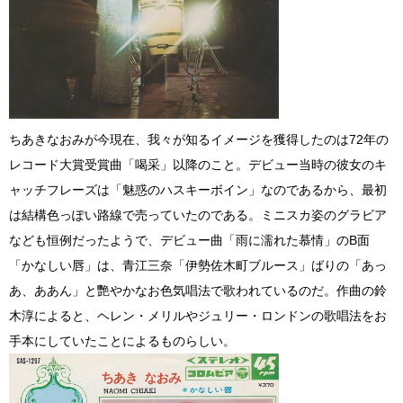
ちあきなおみが今現在、我々が知るイメージを獲得したのは72年の
レコード大賞受賞曲「喝采」以降のこと。デビュー当時の彼女のキ
ャッチフレーズは「魅惑のハスキーボイン」なのであるから、最初
は結構色っぽい路線で売っていたのである。ミニスカ姿のグラビア
なども恒例だったようで、デビュー曲「雨に濡れた慕情」のB面
「かなしい唇」は、青江三奈「伊勢佐木町ブルース」ばりの「あっ
あ、ああん」と艷やかなお色気唱法で歌われているのだ。作曲の鈴
木淳によると、ヘレン・メリルやジュリー・ロンドンの歌唱法をお
手本にしていたことによるものらしい。