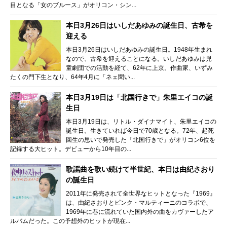
目となる「女のブルース」がオリコン・シン...
本日3月26日はいしだあゆみの誕生日、古希を
迎える
本日3月26日はいしだあゆみの誕生日。1948年生まれ
なので、古希を迎えることになる。いしだあゆみは児
童劇団での活動を経て、62年に上京。作曲家、いずみ
たくの門下生となり、64年4月に「ネェ聞い...
本日3月19日は「北国行きで」朱里エイコの誕
生日
本日3月19日は、リトル・ダイナマイト、朱里エイコの
誕生日。生きていれば今日で70歳となる。72年、起死
回生の思いで発売した「北国行きで」がオリコン6位を
記録する大ヒット。デビューから10年目の...
歌謡曲を歌い続けて半世紀、本日は由紀さおり
の誕生日
2011年に発売されて全世界なヒットとなった『1969』
は、由紀さおりとピンク・マルティーニのコラボで、
1969年に巷に流れていた国内外の曲をカヴァーしたア
ルバムだった。この予想外のヒットが現在...