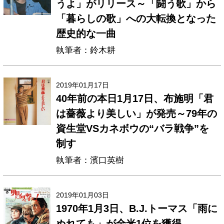
うよ」がリリース～「闘う歌」から
「暮らしの歌」への大転換となった
歴史的な一曲
執筆者：鈴木耕
2019年01月17日
40年前の本日1月17日、布施明「君
は薔薇より美しい」が発売～79年の
資生堂VSカネボウの“バラ戦争”を
制す
執筆者：濱口英樹
2019年01月03日
1970年1月3日、B.J.トーマス「雨に
ぬれても」が全米1位を獲得