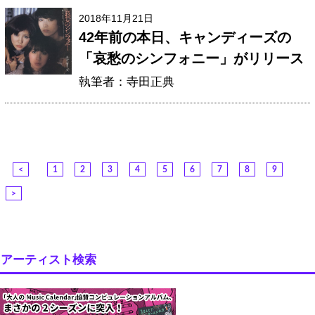
2018年11月21日
42年前の本日、キャンディーズの
「哀愁のシンフォニー」がリリース
執筆者：寺田正典
<
1
2
3
4
5
6
7
8
9
>
アーティスト検索