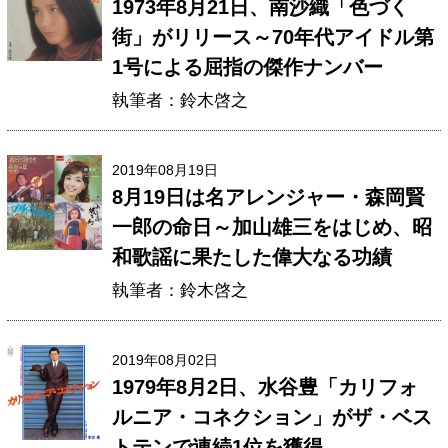
1973年8月21日、南沙織「色づく
街」がリリース～70年代アイドル第
1号による屈指の傑作ナンバー
執筆者：鈴木啓之
2019年08月19日
8月19日は名アレンジャー・森岡賢
一郎の命日～加山雄三をはじめ、昭
和歌謡に果たした偉大なる功績
執筆者：鈴木啓之
2019年08月02日
1979年8月2日、水谷豊「カリフォ
ルニア・コネクション」がザ・ベス
トテンで連続1位を獲得