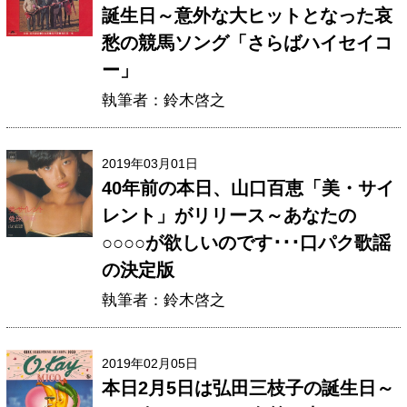
誕生日～意外な大ヒットとなった哀
愁の競馬ソング「さらばハイセイコ
ー」
執筆者：鈴木啓之
2019年03月01日
40年前の本日、山口百恵「美・サイ
レント」がリリース～あなたの
○○○○が欲しいのです･･･口パク歌謡
の決定版
執筆者：鈴木啓之
2019年02月05日
本日2月5日は弘田三枝子の誕生日～