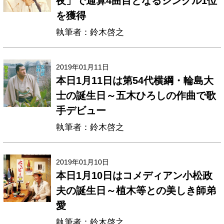
夜」で通算4曲目となるシングル1位
を獲得
執筆者：鈴木啓之
2019年01月11日
本日1月11日は第54代横綱・輪島大
士の誕生日～五木ひろしの作曲で歌
手デビュー
執筆者：鈴木啓之
2019年01月10日
本日1月10日はコメディアン小松政
夫の誕生日～植木等との美しき師弟
愛
執筆者：鈴木啓之