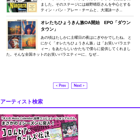
ました。そのステージには細野晴臣さんを中心とする
ティン・パン・アレー・チームと、大瀧詠一さ...
オレたちひょうきん族OA開始 EPO「ダウン
タウン」
あの頃はたしかに土曜日の夜はにぎやかでしたね。 と
にかく「オレたちひょうきん族」は「お笑いバラエテ
ィー」をあたらしいかたちで僕らに提供してくれまし
た。そんな全国ネットのお笑いバラエティーに、なぜ...
< Prev
Next >
アーティスト検索