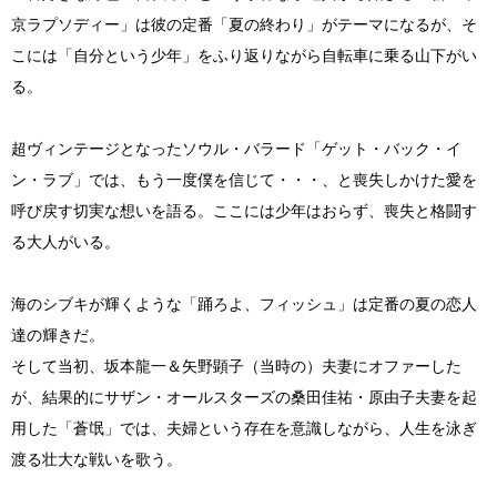
京ラプソディー」は彼の定番「夏の終わり」がテーマになるが、そ
こには「自分という少年」をふり返りながら自転車に乗る山下がい
る。
超ヴィンテージとなったソウル・バラード「ゲット・バック・イ
ン・ラブ」では、もう一度僕を信じて・・・、と喪失しかけた愛を
呼び戻す切実な想いを語る。ここには少年はおらず、喪失と格闘す
る大人がいる。
海のシブキが輝くような「踊ろよ、フィッシュ」は定番の夏の恋人
達の輝きだ。
そして当初、坂本龍一＆矢野顕子（当時の）夫妻にオファーした
が、結果的にサザン・オールスターズの桑田佳祐・原由子夫妻を起
用した「蒼氓」では、夫婦という存在を意識しながら、人生を泳ぎ
渡る壮大な戦いを歌う。