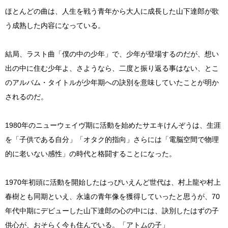
ほとんどの曲は、人生を戦う青年から大人に成長した山下達郎が歌
う成熟した内容になっている。
結局、ラスト曲「僕の中の少年」で、少年が登場するのだが、想い
出の中に住む少年よ、さようなら、二度と振り返る事はない、とこ
のアルバム・タイトルが少年期への訣別を意味していたことが明か
されるのだ。
1980年のニューウェイヴ期に活動を始めたサエキけんぞうは、生涯
を「子供である自分」「オタク的指向」さらには「電脳空間で物理
的に老いない感性」の時代と格闘することになった。
1970年初頭に活動を開始したはっぴいえんど世代は、村上龍や村上
春樹とも同期といえ、永遠の青年像を獲得していったと思うが、70
年代中期にデビューした山下達郎の心の中には、訣別したはずの子
供心が、おそらく今も住んでいる。「アトムの子」