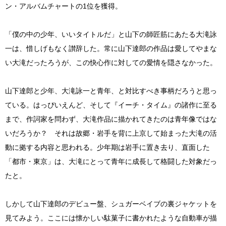
ン・アルバムチャートの1位を獲得。
「僕の中の少年、いいタイトルだ」と山下の師匠筋にあたる大滝詠
一は、惜しげもなく讃辞した。常に山下達郎の作品は愛してやまな
い大滝だったろうが、この快心作に対しての愛情を隠さなかった。
山下達郎と少年、大滝詠一と青年、と対比すべき事柄だろうと思っ
ている。はっぴいえんど、そして『イーチ・タイム』の諸作に至る
まで、作詞家を問わず、大滝作品に描かれてきたのは青年像ではな
いだろうか？ それは故郷・岩手を背に上京して始まった大滝の活
動に拠する内容と思われる。少年期は岩手に置き去り、直面した
「都市・東京」は、大滝にとって青年に成長して格闘した対象だっ
たと。
しかして山下達郎のデビュー盤、シュガーベイブの裏ジャケットを
見てみよう。ここには懐かしい駄菓子に書かれたような自動車が描