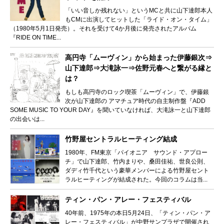
「いい音しか残れない」というMCと共に山下達郎本人
もCMに出演してヒットした「ライド・オン・タイム」
（1980年5月1日発売）。それを受けて4か月後に発売されたアルバム
『RIDE ON TIME...
高円寺「ムーヴィン」から始まった伊藤銀次⇒
山下達郎⇒大滝詠一⇒佐野元春へと繋がる縁と
は？
もしも高円寺のロック喫茶「ムーヴィン」で、伊藤銀
次が山下達郎の アマチュア時代の自主制作盤『ADD
SOME MUSIC TO YOUR DAY』を聞いていなければ、大滝詠一と山下達郎
の出会いは...
竹野屋セントラルヒーティング結成
1980年、FM東京「パイオニア サウンド・アプロー
チ」で山下達郎、竹内まりや、桑田佳祐、世良公則、
ダディ竹千代という豪華メンバーによる竹野屋セント
ラルヒーティングが結成された。今回のコラムは当...
ティン・パン・アレー・フェスティバル
40年前、1975年の本日5月24日、「ティン・パン・ア
レー・フェスティバル」が中野サンプラザで開催され