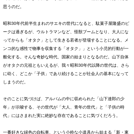
思うのだ。
昭和30年代前半生まれのサエキの世代になると、駄菓子屋隆盛のピ
ークは過ぎるが、ウルトラマンなど、怪獣ブームとなり、大人にな
ってからも「オタク」として生きる若者が登場することになる。メ
ンコ的な感性で物事を収集する「オタク」」という小児的行動が一
般化する。そんな奇妙な時代、国家の始まりとなるのだ。山下自体
がオタクの元祖ともいえるが、我々昭和30年代以降の世代は、さら
に幼く、どこか「子供」であり続けることが社会人の基本になって
しまうのだ。
そのことに気づけば、アルバムの中に収められた「山下達郎の少
年」が示唆する、その世代が「大人、青年の世代」と「子供の時
代」にはさまれた実に絶妙な存在であることに気づくだろう。
一番好きな緑色の自転車、という小粋な小道具から始まる「新・東