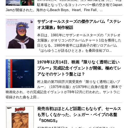
駐車場となっているヨットハーバー横の空き地でJapan
Jamが開催された。海外からBeach Boys、Heart、Fire Fall、...
サザンオールスターズの傑作アルバム『ステレ
オ太陽族』制作秘話
本日は、1981年にサザンオールスターズの『ステレオ
太陽族』がオリコンのアルバムチャート1位を獲得した
日となる。1980年後半には原由子の初ソロアルバム
『はらゆうこが語るひととき』を桑田佳祐プロ...
1978年12月14日、映画『限りなく透明に近い
ブルー』完成記念イヴェントが開催。極めてレ
アなそのサントラ盤とは？
村上龍の第75回芥川賞受賞作「限りなく透明に近いブ
ルー」（1975年出版）が1979年に自身の監督・脚本で
映画化され、その完成記念イヴェントが78年12月に行われた。サントラに
収録された曲を上田...
発売当初はほとんど話題にもならず、セールス
も芳しくなかった、シュガー・ベイブの名盤
『SONGS』