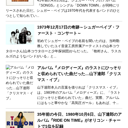
41年前の4月25日は、シュガー・ベイブのアルバム
『SONGS』とシングル「DOWN TOWN」が同時にリ
リースされた日だ。シュガー・ベイブは1970年代を代表するバンドのひと
つとして知られてい...
1973年12月17日の奇跡～シュガーベイブ・フ
ァースト・コンサート～
初めてシュガー・ベイブの名前を聞いたのは、当時勤
務していたユイ音楽工房所属アーティストの山本コウ
タローさん(山本コウタローと少年探偵団)からだった。「牧村さん、ラスカ
ルズのようなバンドがいる」と...
アルバム『メロディーズ』のラストにひっそり
と収められていた曲だった…山下達郎「クリス
マス・イブ」
山下達郎本人の言葉を借りれば「クリスマス・イブ」
は、1983年のアルバム『メロディーズ』に、「ラスト
にひっそりと収められていた」曲だ。実際、アルバム
にはもっと華やかな「高気圧ガール」もあれば、十...
35年前の今日、1980年10月6日、山下達郎のア
ルバム『RIDE ON TIME』がオリコン・チャー
トで1位を記録