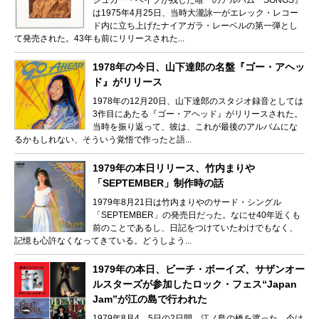
は1975年4月25日、当時大瀧詠一がエレック・レコー
ド内に立ち上げたナイアガラ・レーベルの第一弾とし
て発売された。43年も前にリリースされた...
1978年の今日、山下達郎の名盤『ゴー・アヘッ
ド』がリリース
1978年の12月20日、山下達郎のスタジオ録音としては
3作目にあたる『ゴー・アヘッド』がリリースされた。
当時を振り返って、彼は、これが最後のアルバムにな
るかもしれない、そういう覚悟で作ったと語...
1979年の本日リリース、竹内まりや
「SEPTEMBER」制作時の話
1979年8月21日は竹内まりやのサード・シングル
「SEPTEMBER」の発売日だった。なにせ40年近くも
前のことであるし、日記をつけていたわけでもなく、
記憶も心許なくなってきている。どうしよう...
1979年の本日、ビーチ・ボーイズ、サザンオー
ルスターズが参加したロック・フェス“Japan
Jam”が江の島で行われた
1979年8月4、5日の2日間、江ノ島の橋を渡った、今は