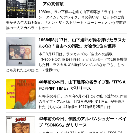
ニアの真骨頂
1980年、長い下積みを経て山下達郎は「ライド・オ
ン・タイム」でブレイク、その勢いか、ヒットのご褒
美かその年の12月5日、『オン・ザ・ストリート・コーナー』という空前絶
後の一人アカペラ・ドゥー・...
1968年8月17日、山下達郎が操を捧げたラスカ
ルズの「自由への讃歌」が全米1位を獲得
本日8月17日は、ラスカルズの「自由への讃歌
（People Got To Be Free）」がビルボードで1位を獲得
した日。ラスカルズの歴代シングルのなかでも、もっ
とも売れたこの曲は、＜世界中で...
40年前の本日、山下達郎の名ライブ盤『IT’S A
POPPIN’ TIME』がリリース
40年前の今日、1978年5月25日にその山下達郎の1作目
のライブ・アルバム『IT'S A POPPIN' TIME』が発売さ
れた（ちなみに41年前の1977年5月25日には...
43年前の今日、伝説のアルバムシュガー・ベイ
ブ『SONGS』がリリース
シュガー・ベイブが残した唯一のアルバム『SONGS』