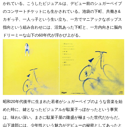
かれている。こうしたビジュアルは、デビュー前のシュガーベイブ
のコンサートチケットにも生かされている。池袋の下町、共働き&
カギっ子、一人っ子という生い立ち、一方でマニアックなポップス
指向という組み合わせには、活気あった下町と、一方内向きに脳内
ドリーミーな山下の60年代が浮かび上がる。
昭和20年代後半に生まれた若者がシュガーベイブのような音楽を始
めた時に、鍵となったビジュアルが駄菓子っぽかったという事実
は、味わい深い。まさに駄菓子屋の隆盛が極まった世代だからだ。
山下達郎には、少年性という魅力がデビューの秘密としてあったと