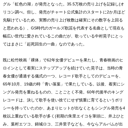
グル「虹色の湖」が発売となった。35.5万枚の売り上げを記録し(オ
リコン調べ。但し、発売がチャート公式集計のスタートに2か月ほど
先駆けているため、実際の売り上げ枚数は確実にその数字を上回る
と思われる）、GS時代のガールズ歌謡を代表する名曲として現在も
幅広い世代に愛されているこの曲だが、歌っている中村晃子にとっ
てはまさに「起死回生の一曲」なのであった。
既に松竹映画「裸体」で62年女優デビューを果たし、青春映画のヒ
ロインとして着実にステップアップを続けていた晃子は、当時の青
春女優が通過する儀式の一つ、レコード歌手としてのデビューを、
65年10月、19歳の時「青い落葉」で果たしている。以後、着実にシ
ングル発売を重ねるものの、ことごとく不発。60年代後半のキング
レコードは、決して歌手を使い捨てにせず慎重に育てるというポリ
シーを持っていたのか、あまりヒットが出なくともシングル発売を4
枚以上重ねている歌手が多く(初期の朱里エイコを筆頭に、井上ひと
み、葉村エツコ、錦城ロコ、三井里子なども、今ならアルバムが出