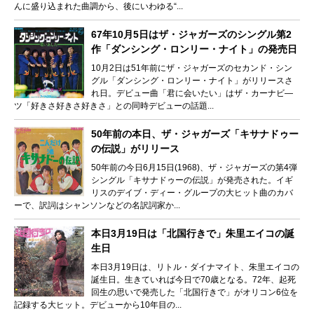
んに盛り込まれた曲調から、後にいわゆる“...
67年10月5日はザ・ジャガーズのシングル第2
作「ダンシング・ロンリー・ナイト」の発売日
10月2日は51年前にザ・ジャガーズのセカンド・シン
グル「ダンシング・ロンリー・ナイト」がリリースさ
れ日。デビュー曲「君に会いたい」はザ・カーナビ―
ツ「好きさ好きさ好きさ」との同時デビューの話題...
50年前の本日、ザ・ジャガーズ「キサナドゥー
の伝説」がリリース
50年前の今日6月15日(1968)、ザ・ジャガーズの第4弾
シングル「キサナドゥーの伝説」が発売された。イギ
リスのデイブ・ディー・グループの大ヒット曲のカバ
ーで、訳詞はシャンソンなどの名訳詞家か...
本日3月19日は「北国行きで」朱里エイコの誕
生日
本日3月19日は、リトル・ダイナマイト、朱里エイコの
誕生日。生きていれば今日で70歳となる。72年、起死
回生の思いで発売した「北国行きで」がオリコン6位を
記録する大ヒット。デビューから10年目の...