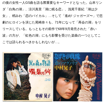
の後の女性一人GS曲を語る際重要なキーワードとなった。山本リン
ダ「白鳥の湖」、涼川真里「湖に眠る恋」、浅尾千亜紀「湖は少
女」、梢みわ「恋のバイカル」…そして「進め! ジャガーズ〜」で悲
劇のヒロインを演じた尾崎奈々も、71年になって「再会の湖」をリ
リースしている。もっともその前作で68年9月発売された「赤い
波」の方が、「虹色の湖」にもろ影響を受けた楽曲の一つとしてこ
こでは語られるべきかもしれないが…。