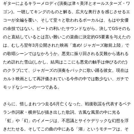
ギターによるキラーメロディ(演奏は津々美洋とオールスターズ・ワ
ゴン)。一聴してキングのものと解る、広大な奥行きを感じさせるエ
コーが全編を覆い、そして堂々と歌われるボーカルは、もはや女優
の余技ではない。ビートの利いたサウンドながら、決してGSそのも
のと直結しているとは言い難いこの楽曲に決定的GS要素を与えたの
は、むしろ翌年3月公開された映画「進め! ジャガーズ敵前上陸」で
の歌唱シーンではなかろうか。悪党に振り回される災難から逃れる
ため訪れた雪山(しかし、結局はここにも悪党の触手は伸びるのだ)
のクラブにて、ジャガーズの演奏をバックに歌い踊る彼女。現在は
カルト映画として再評価されている今作の中では数少ない、ガチで
モッドなシーンの一つである。
さらに、惜しまれつつ去る6月亡くなった、戦後歌謡を代表するベテ
ラン作詞家・横井弘が描き出した歌詞。古風な風景の中に光る
「虹」や「幻」のイメージは、不思議とサイケデリックな幻想を浮
きだたせる。そしてこの曲の中にある「湖」というモチーフは、そ