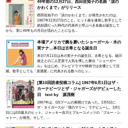
49年前の12月27日、西田佐知子の名曲「涙の
かわくまで」がリリース
西田佐知子の「涙のかわくまで」が発売されたのは、
1967年12月27日のこと。ヒット曲を連発し歌手として
絶好調だった時代の代表作と呼ぶべき名曲が誕生して
から、実に49年もの月日が流れたことになる...
本場アメリカで腕を磨いたショーガール・木の
実ナナ…本日は古希となる誕生日
本日7月11日は木の実ナナの誕生日。古希となる。細川
俊之との二人芝居で人気を博した舞台『ショーガー
ル』をはじめ、テレビドラマや映画では女優として活
躍。歌手としても「居酒屋」に代表される数々のヒッ...
[第10回読者投稿コラム] 1967年6月1日はザ・
カーナビーツとザ・ジャガーズがデビューした
日 text by 源茂樹
1967年は、GSブームの幕開けであった。2月5日に
ザ・タイガースが「僕のマリー」でデビューし、3月1
日にはGS最大のヒット、ジャッキー吉川とブルーコメッツの「ブルー・シ
ャトー」が発売。そして、...