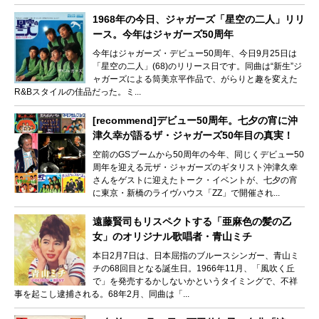
1968年の今日、ジャガーズ「星空の二人」リリ
ース。今年はジャガーズ50周年
今年はジャガーズ・デビュー50周年、今日9月25日は
「星空の二人」(68)のリリース日です。同曲は“新生”ジ
ャガーズによる筒美京平作品で、がらりと趣を変えた
R&Bスタイルの佳品だった。ミ...
[recommend]デビュー50周年。七夕の宵に沖
津久幸が語るザ・ジャガーズ50年目の真実！
空前のGSブームから50周年の今年、同じくデビュー50
周年を迎える元ザ・ジャガーズのギタリスト沖津久幸
さんをゲストに迎えたトーク・イベントが、七夕の宵
に東京・新橋のライヴハウス「ZZ」で開催され...
遠藤賢司もリスペクトする「亜麻色の髪の乙
女」のオリジナル歌唱者・青山ミチ
本日2月7日は、日本屈指のブルースシンガー、青山ミ
チの68回目となる誕生日。1966年11月、「風吹く丘
で」を発売するかしないかというタイミングで、不祥
事を起こし逮捕される。68年2月、同曲は「...