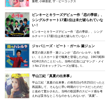
重樫, 小林亜星, ザ・ピーコックス
ピンキーとキラーズデビュー作「恋の季節」、
シングルチャート17週1位は未だ破られていな
い！
ピンキーとキラーズデビュー作「恋の季節」、シング
ルチャート17週1位は未だ破られていない！
ジャパニーズ・ビート・ガール 黛ジュン
東芝の新人歌手・黛ジュンが「恋のハレルヤ」を歌
い、ミニスカート姿で颯爽と登場したのは、1967(昭和
42)年2月のことだった。当時の広告には“ヤング・メイ
トNo.1”のキャッチフレーズが躍る。t...
平山三紀「真夏の出来事」
平山三紀「真夏の出来事」の発売日が5月25日だったと
再認識して、そんなに早い時期のリリースだったのだ
と改めて驚かされた。当時の歌謡界のスピード感を考
えれば妥当なところなのかもしれないが、“真夏”...