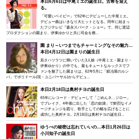
本日6月6日は中尾ミエの誕生日。古希を迎え
る。
「可愛いベイビー」で62年にデビューした中尾ミエ。
デビュー曲はいきなり大ヒットとなる。同年に始まっ
たフジテレビ『森永スパーク・ショー』で、同じ渡辺
プロダクションの園まり、伊東ゆかりと共に司会を務...
園 まり～いつまでもチャーミングなその魅力…
本日4月12日は園まりの誕生日
若さハツラツに輝いていた3人娘（中尾ミエ・園まり・
伊東ゆかり）の中でも、最もキュートなルックスでフ
ァンを魅了した園まりは、62年5月に「鍛冶屋のルン
バ」でポリドール(現・ユニバーサル)からデビュ...
本日2月18日は奥村チヨの誕生日
65年にレコード・デビューして「ごめんネ…ジロー」
でブレイク、4年後に出した「恋の奴隷」で鮮烈なイメ
ージチェンジを図り、歌手としての幅を広げることに
成功した奥村チヨ。2月18日は奥村チヨの誕生日...
ゆうべの秘密は忘れていいの…本日1月26日は
小川知子の誕生日