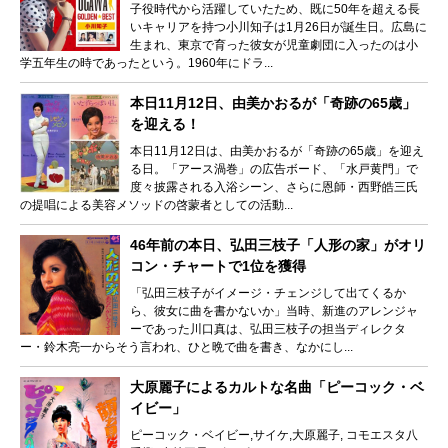
子役時代から活躍していたため、既に50年を超える長
いキャリアを持つ小川知子は1月26日が誕生日。広島に
生まれ、東京で育った彼女が児童劇団に入ったのは小
学五年生の時であったという。1960年にドラ...
本日11月12日、由美かおるが「奇跡の65歳」
を迎える！
本日11月12日は、由美かおるが「奇跡の65歳」を迎え
る日。「アース渦巻」の広告ボード、「水戸黄門」で
度々披露される入浴シーン、さらに恩師・西野皓三氏
の提唱による美容メソッドの啓蒙者としての活動...
46年前の本日、弘田三枝子「人形の家」がオリ
コン・チャートで1位を獲得
「弘田三枝子がイメージ・チェンジして出てくるか
ら、彼女に曲を書かないか」当時、新進のアレンジャ
ーであった川口真は、弘田三枝子の担当ディレクタ
ー・鈴木亮一からそう言われ、ひと晩で曲を書き、なかにし...
大原麗子によるカルトな名曲「ピーコック・ベ
イビー」
ピーコック・ベイビー,サイケ,大原麗子, コモエスタ八