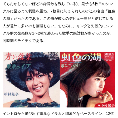
てもおかしくないほどの録音数を残している)、晃子も6枚目のシン
グルに至るまで我慢を重ね、7枚目に与えられたのがこの名曲「虹色
の湖」だったのである。この曲が彼女のデビュー曲だと信じている
人が意外に多いのも無理もない。ちなみに、キングと対照的にシン
グル盤の発売数が1〜2枚で終わった歌手の絶対数が多かったのが、
同時期のテイチクである。
イントロから飛び出す重厚なドラムと印象的なベースライン、12弦