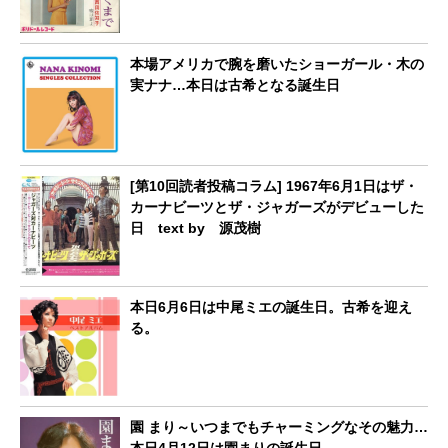
本場アメリカで腕を磨いたショーガール・木の
実ナナ…本日は古希となる誕生日
[第10回読者投稿コラム] 1967年6月1日はザ・
カーナビーツとザ・ジャガーズがデビューした
日 text by 源茂樹
本日6月6日は中尾ミエの誕生日。古希を迎え
る。
園 まり～いつまでもチャーミングなその魅力…
本日4月12日は園まりの誕生日