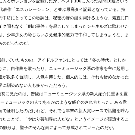
入るポジションを記録したが、ベスト100に入った期間16週という
の代表作「エスカレーション」と並ぶ最高タイ記録となっている。持
の中坊にとってこの歌詞は、秘密の扉の鍵を開けるような、素直に口
イク間もなく「例の事件」を起こしてしまったシャネルズに歌わせた
は、少年少女の恥じらいさえ健康的魅力で中和してしまうような、ま
ものだったのだ。
健闘していたものの、アイドルファンにとっては「冬の時代」としか
うに、自作曲を歌ったり、ニューミュージック系の作家を主に起用し
達が数多く台頭し、人気を博した。個人的には、それも憎めなかった
界に馴染めない人も多かっただろう。
を最初に見たのは、普段はニューミュージック系の新人紹介に重きを置
ューミュージックの人であるかのような紹介のされ方だった。ある意
面で証明したのだけれど、それでも年末の新人賞レースで話題を呼ん
れたことで、「やはり芸能界の人だな」というイメージが浸透するこ
ルの雛形は、聖子のそんな面によって形成されていったのだが。