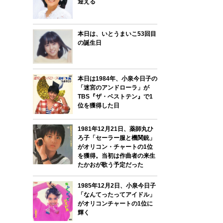
迎える
本日は、いとうまいこ53回目
の誕生日
本日は1984年、小泉今日子の
「迷宮のアンドローラ」が
TBS『ザ・ベストテン』で1
位を獲得した日
1981年12月21日、薬師丸ひ
ろ子「セーラー服と機関銃」
がオリコン・チャートの1位
を獲得。当初は作曲者の来生
たかおが歌う予定だった
1985年12月2日、小泉今日子
「なんてったってアイドル」
がオリコンチャートの1位に
輝く