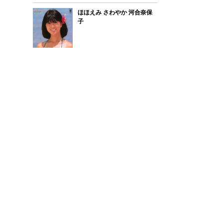
ほほえみ さわやか 河合奈保
子