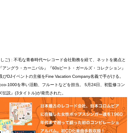
るめ・しご) : 不毛な青春時代〜レコード会社勤務を経て、ネットを拠点と
『アングラ・カーニバル』『60sビート・ガールズ・コレクション』
Jイベントの主催をFine Vacation Company名義で手がける。
o-1000を率い活動、フルートなどを担当。 5月24日、初監修コン
伝説』(3タイトル)が発売された。