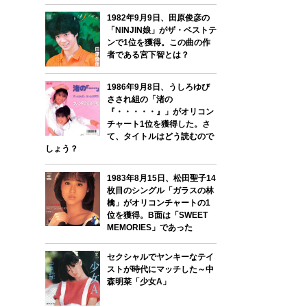
1982年9月9日、田原俊彦の
「NINJIN娘」がザ・ベストテ
ンで1位を獲得。この曲の作
者である宮下智とは？
1986年9月8日、うしろゆび
さされ組の「渚の
『・・・・・』」がオリコン
チャート1位を獲得した。さ
て、タイトルはどう読むので
しょう？
1983年8月15日、松田聖子14
枚目のシングル「ガラスの林
檎」がオリコンチャートの1
位を獲得。B面は「SWEET
MEMORIES」であった
セクシャルでヤンキーなテイ
ストが時代にマッチした～中
森明菜「少女A」