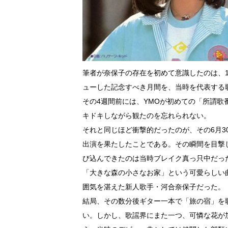
筆者が奈保子の存在を初めて意識したのは、1
ューした記念すべき月間を、当時を代表する
その4週間前には、YMOが初めての「所謂
キドキしながら観たのを忘れられない。
それと同じほど衝撃的だったのが、その6月
出演を果たしたことである。その瞬間を目撃
び込んできたのは当時ブレイク真っ只中だっ
「大きな森の小さなお家」という可愛らしい
囲気を湛えた新人歌手・河合奈保子だった。
結局、その数分後ギター一本で「旅の宿」を
い。しかし、歌謡界にまた一つ、可憐な花が