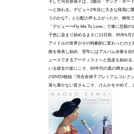
そして河合奈保子は、2曲目「ヤング・ボー
へと加わる。デビュー2年目に大きな怪我に
うのかな?」と心配の声も上がったが、根性で
「デビュー〜Fly Me To Love」で遂
子色に染まり始めるまさに11日前、85年6月
アイドルの世界がその時劇的に変わったのと
曲を発表し始め、翌年にはアルバム全曲を自
ュースできるアーティストへと脱皮を始める
いる彼女の姿にこそ、80年代の真の輝きは
のDVD3枚組『河合奈保子プレミアムコレク
落ち着かない皆さんこそ、けんかをやめて、