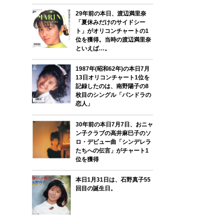
29年前の本日、渡辺満里奈
「夏休みだけのサイドシー
ト」がオリコンチャートの1
位を獲得。当時の渡辺満里奈
といえば…。
1987年(昭和62年)の本日7月
13日オリコンチャート1位を
記録したのは、南野陽子の8
枚目のシングル「パンドラの
恋人」
30年前の本日7月7日、おニャ
ン子クラブの高井麻巳子のソ
ロ・デビュー曲「シンデレラ
たちへの伝言」がチャート1
位を獲得
本日1月31日は、石野真子55
回目の誕生日。