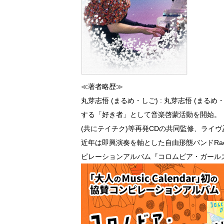
≪著者略歴≫
丸芽志悟 (まるめ・しご) : 丸芽志悟 (ま
する「好き者」として音楽啓蒙活動を開始。
(共にテイチク)等再発CDの共同監修、ライヴ及びD
近年は即興演奏を軸とした自由形態バンドRacc
ピレーションアルバム『コロムビア・ガールズ