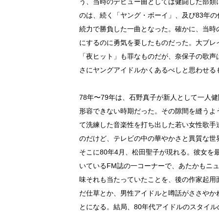
う、当時のデビュー曲としては健闘した部類に
のは、続く「ヤング・ボーイ」、及び83年
続力で勝負した一曲となった。確かに、当時
にするのに勇気を要したものだった。大ブレ
「夜ヒット」も罪なものだが、奈保子の歌声
さにヤングアイドルかくあるべしと思わせる
78年〜79年は、石野真子が新人として一人
形容できない時期だった。その隙間を縫うよ
て洗練した音楽性を打ち出した若い女性歌手
のだけど、テレビの中の華やかさと異質な世
そこに80年4月、松田聖子が現れる。彼女
いているFM誌の一コーナーで、あたかもニ
味それも当たっていたことを、後の作家起用
だ仕草とか、男性アイドルと噂話がささやか
とになる。結局、80年代アイドルのスタイ