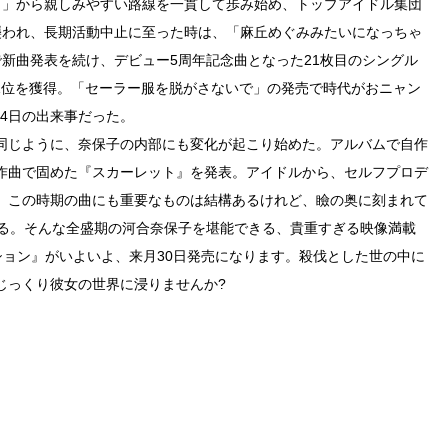
イ」から親しみやすい路線を一貫して歩み始め、トップアイドル集団
襲われ、長期活動中止に至った時は、「麻丘めぐみみたいになっちゃ
新曲発表を続け、デビュー5周年記念曲となった21枚目のシングル
に悲願の1位を獲得。「セーラー服を脱がさないで」の発売で時代がおニャン
24日の出来事だった。
同じように、奈保子の内部にも変化が起こり始めた。アルバムで自作
作曲で固めた『スカーレット』を発表。アイドルから、セルフプロデ
。この時期の曲にも重要なものは結構あるけれど、瞼の奥に刻まれて
ある。そんな全盛期の河合奈保子を堪能できる、貴重すぎる映像満載
ション』がいよいよ、来月30日発売になります。殺伐とした世の中に
じっくり彼女の世界に浸りませんか?