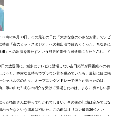
980年の6月30日。その最初の日に「大きな森の小さなお家」でデビ
歌番組「夜のヒットスタジオ」への初出演で締めくくった。ちなみに
歌番組」への出演を果たすという歴史的事件も同番組にもたらされ、ド
30日の放送回に、滅多にテレビに登場しない吉田拓郎が同番組への初
しようと、静粛な気持ちでブラウン菅を眺めていたら、最初に目に飛
たシャネルズの面々。オープニングメドレーで彼らが歌ったのは、
曲。誰の曲だ? 彼らの紹介を受けて登場したのは、まさに初々しい雰
歌った拓郎さんに持って行かれてしまい、その後の記憶は定かではな
加わったなという印象は抱いた。この曲はオリコン最高36位とい