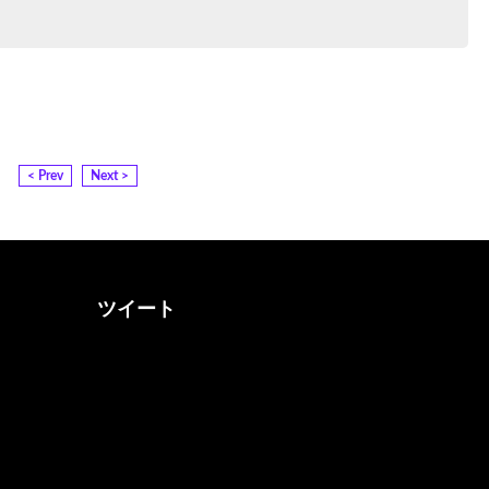
< Prev
Next >
ツイート
@otona_music_walkerさん
をフォロー
@0musicwalker