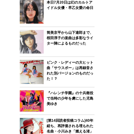
本日7月20日は幻のカルトア
イドル女優・早乙女愛の命日
筒美京平から山下達郎まで、
桜田淳子の楽曲は多彩なライ
ター陣によるものだった
ピンク・レディーの大ヒット
曲「サウスポー」は再録音さ
れた別バージョンのものだっ
た！？
『ハレンチ学園』の十兵衛役
で当時の少年を虜にした児島
美ゆき
[第14回読者投稿コラム]40年
経ち、再評価される埋もれた
名曲・小川みき「燃える渚」