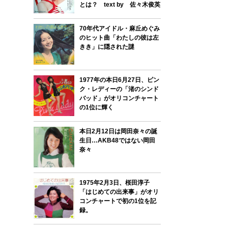
とは？ text by 佐々木俊英
70年代アイドル・麻丘めぐみ
のヒット曲「わたしの彼は左
きき」に隠された謎
1977年の本日6月27日、ピン
ク・レディーの「渚のシンド
バッド」がオリコンチャート
の1位に輝く
本日2月12日は岡田奈々の誕
生日…AKB48ではない岡田
奈々
1975年2月3日、桜田淳子
「はじめての出来事」がオリ
コンチャートで初の1位を記
録。