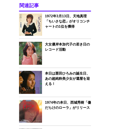
関連記事
1972年3月13日、天地真理
「ちいさな恋」がオリコンチ
ャートの1位を獲得
大女優岸本加代子の若き日の
レコード活動
本日は栗田ひろみの誕生日、
あの超純粋美少女が還暦を迎
える！
1974年の本日、西城秀樹「傷
だらけのローラ」がリリース