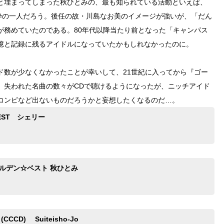
と埋まってしまった秋ひとみの、最も知られている活動といえば、
者枠の一人だろう。後任の故・川島なお美のイメージが強いが、「だん
が務めていたのである。80年代以降当たり前となった「キャンパス
憶と記録に残るアイドルになっていたかもしれなかったのに。
ド数が少なくなかったことが幸いして、21世紀に入ってから『ゴー
、失われた名曲の数々がCDで聴けるようになったが、ニッチアイド
コンピなど出ないものだろうかと妄想したくなるのだ…。
EST シェリー
ールデン☆ベスト 秋ひとみ
CCCD) Suiteisho-Jo