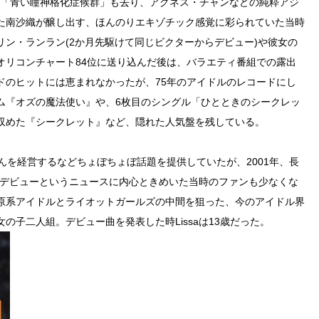
の「青い瞳神格化症候群」も去り、アグネス・チャンなどの純粋アジ
た南沙織が醸し出す、ほんのりエキゾチック感覚に彩られていた当時
ン・ランラン(2か月先駆けて同じビクターからデビュー)や彼女の
オリコンチャート84位に送り込んだ後は、バラエティ番組での露出
ドのヒットには恵まれなかったが、75年のアイドルのレコードにし
ム『オズの魔法使い』や、6枚目のシングル「ひとときのシークレッ
収めた『シークレット』など、隠れた人気盤を残している。
んを経営するなどちょぼちょぼ話題を提供していたが、2001年、長
歌手デビューというニュースに内心ときめいた当時のファンも少なくな
原系アイドルとライオットガールズの中間を狙った、今のアイドル界
の子二人組。デビュー曲を発表した時Lissaは13歳だった。