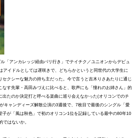
シングル「アンカレッジ経由パリ行き」でテイチク／ユニオンからデビュ
ーはアイドルとしては遅咲きで、どちらかというと同世代の大学生に
りセクシーな魅力の持ち主だった。今で言うと吉木りさあたりに通じ
こなす先輩・高田みづえに比べると、歌声にも「憧れのお姉さん」的
に出たのか決定打と呼べる楽曲に巡り会えなかった(オリコンでのチ
がキャンディーズ解散公演の3週後で、7枚目で最後のシングル「愛
子が「風は秋色」で初のオリコン1位を記録している最中の80年10
的ではないか。