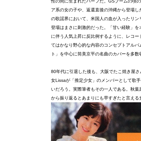
性の間に生まれたハーフだ。GSブームの頃
ア系の女の子や、返還直後の沖縄から登場し
の歌謡界において、米国人の血が入ったリンリ
登場はまさに刺激的だった。「甘い経験」を
に伴う人気上昇に反比例するように、レコー
てはかなり野心的な内容のコンセプトアルバ
ト」を中心に筒美京平の名曲のカバーを多数
80年代に引退した後も、大阪でたこ焼き屋さ
女Lissaが「推定少女」のメンバーとして
いだろう。実際筆者もその一人である。秋葉
から振り返るとあまりにも早すぎたと言える女