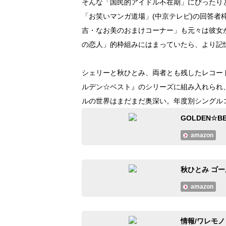
そんな「国民的アイドル不在期」にぴったり
「お笑いマンガ道場」(中京テレビ)の回答
吉・なお美のおまけコーナー」も元々は彼女
の恋人」的枠組みにはまっていたら、より記
シェリーと秋ひとみ、両者とも残したレコー
ルデン☆ベスト』のシリーズに組み入れられ
ルの世界はまだまだ奥深い。年度別シングル
GOLDEN☆B
amazon
秋ひとみ ゴ
amazon
情報/ワレモノ (