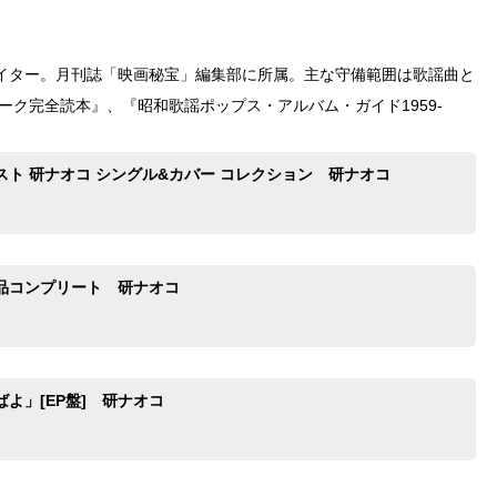
イター。月刊誌「映画秘宝」編集部に所属。主な守備範囲は歌謡曲と
ーク完全読本』、『昭和歌謡ポップス・アルバム・ガイド1959-
スト 研ナオコ シングル&カバー コレクション 研ナオコ
品コンプリート 研ナオコ
よ」[EP盤] 研ナオコ