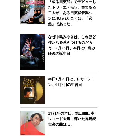
「或る日突然」でデビューし
たトワ・エ・モワ。実力ある
二人が、ある日突然音楽シ－
ンに現われたことは、「必
然」であった。
なぜ中島みゆきは、これほど
僕たちを惹きつけるのだろ
う…2月23日、本日は中島み
ゆきの誕生日
本日1月29日はテレサ・テ
ン、63回目の生誕日
1971年の本日、第13回日本
レコード大賞に輝いた尾崎紀
世彦の曲は…。