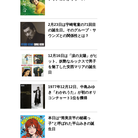
2月23日は宇崎竜童の71回目
の誕生日。そのグループ・サ
ウンズとの関係性とは？
12月16日は「涙の太陽」がヒ
ット、妖艶なルックスで男子
を魅了した安西マリアの誕生
日
1977年12月12日、中島みゆ
き「わかれうた」が初のオリ
コンチャート1位を獲得
本日は“筒美京平の秘蔵っ
子”と呼ばれた平山みきの誕
生日