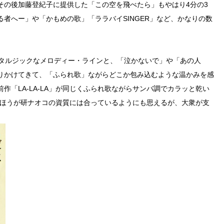
その後加藤登紀子に提供した「この空を飛べたら」もやはり4分の3
者へー」や「かもめの歌」「ララバイSINGER」など、かなりの数
スタルジックなメロディー・ラインと、「泣かないで」や「あの人
りかけてきて、「ふられ歌」ながらどこか包み込むような温かみを感
作「LA-LA-LA」が同じくふられ歌ながらサンバ調でカラッと乾い
A」のほうが研ナオコの資質には合っているようにも思えるが、大衆が支