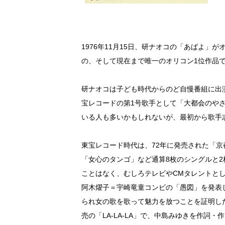
1976年11月15日、研ナオコの「あばよ」
の、そして現在まで唯一のオリコン1位作品
研ナオコは子ども時代からのど自慢番組に出演
宝レコードの第1号歌手として「大都会のや
いる人も多いかもしれないが、最初から歌手
東宝レコード時代は、72年に発売された「
「女心のタンゴ」など通算8枚のシングルと
ことはなく、むしろテレビやCMタレントと
阿木燿子＝宇崎竜童コンビの「愚図」を発表し
られ女の歌を歌って魅力を放つことを証明した
売の「LA-LA-LA」で、中島みゆきを作詞・