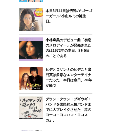
本日8月11日は伝説の“ゴーゴ
ーガール”小山ルミの誕生
日。
小林麻美のデビュー曲「初恋
のメロディー」が発売された
のは1972年の本日、8月5日
のことである
ヒデとロザンナのヒデこと出
門英は多彩なエンターテイナ
ーだった…本日は命日。26年
が経つ
ダウン・タウン・ブギウギ・
バンドを国民的人気バンドま
でに大ブレイクさせた「港の
ヨーコ・ヨコハマ・ヨコス
カ」。