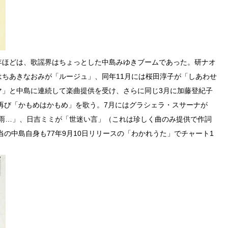
2年ほどは、歌謡界はちょっとした中島みゆきブームであった。研ナオ
はちあきなおみが「ルージュ」、同年11月には桜田淳子が「しあわせ
マ」と中島に連続して楽曲提供を受け、さらに同じ3月に加藤登紀子
再び「かもめはかもめ」を歌う。7月にはグラシェラ・スサーナが
「雨…」、日吉ミミが「世迷い言」（これは珍しく曲のみ提供で作詞
の中島自身も77年9月10日リリースの「わかれうた」でチャート1