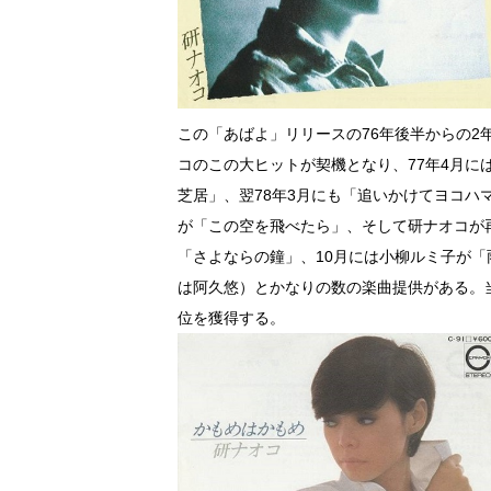
この「あばよ」リリースの76年後半からの
コのこの大ヒットが契機となり、77年4月に
芝居」、翌78年3月にも「追いかけてヨコハ
が「この空を飛べたら」、そして研ナオコが
「さよならの鐘」、10月には小柳ルミ子が
は阿久悠）とかなりの数の楽曲提供がある。当
位を獲得する。