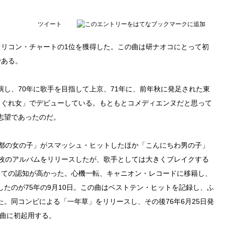
ツイート
がオリコン・チャートの1位を獲得した。この曲は研ナオコにとって初
である。
し、70年に歌手を目指して上京、71年に、前年秋に発足された東
さぐれ女」でデビューしている。もともとコメディエンヌだと思って
志望であったのだ。
京都の女の子」がスマッシュ・ヒットしたほか「こんにちわ男の子」
2枚のアルバムをリリースしたが、歌手としては大きくブレイクする
しての認知が高かった。心機一転、キャニオン・レコードに移籍し、
たのが75年の9月10日。この曲はベストテン・ヒットを記録し、ふ
。同コンビによる「一年草」をリリースし、その後76年6月25日発
作曲に初起用する。