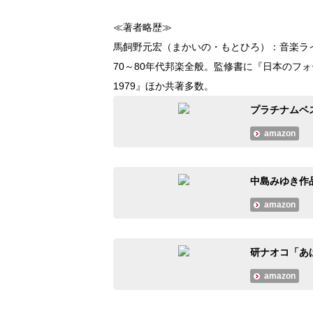
≪著者略歴≫
馬飼野元宏（まかいの・もとひろ）：音楽ラ
70～80年代邦楽全般。監修書に『日本のフォ
1979』ほか共著多数。
プラチナムベ
amazon
中島みゆき作
amazon
研ナオコ「あば
amazon