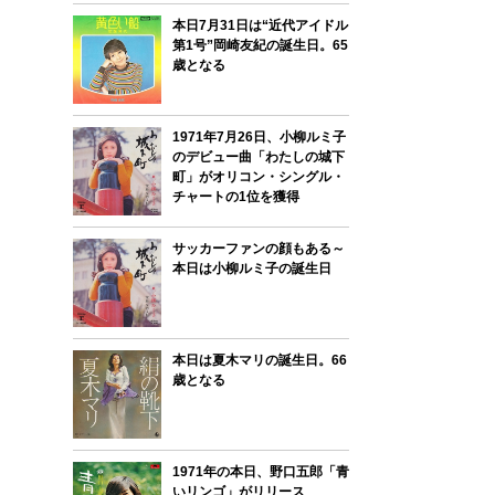
本日7月31日は“近代アイドル
第1号”岡崎友紀の誕生日。65
歳となる
1971年7月26日、小柳ルミ子
のデビュー曲「わたしの城下
町」がオリコン・シングル・
チャートの1位を獲得
サッカーファンの顔もある～
本日は小柳ルミ子の誕生日
本日は夏木マリの誕生日。66
歳となる
1971年の本日、野口五郎「青
いリンゴ」がリリース