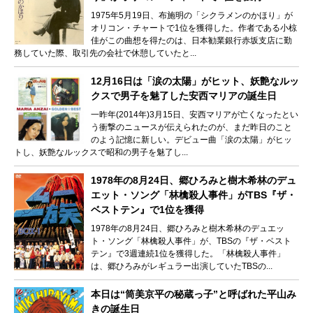
1975年5月19日、布施明の「シクラメンのかほり」が
オリコン・チャートで1位を獲得した。作者である小椋
佳がこの曲想を得たのは、日本勧業銀行赤坂支店に勤
務していた際、取引先の会社で休憩していたと...
12月16日は「涙の太陽」がヒット、妖艶なルッ
クスで男子を魅了した安西マリアの誕生日
一昨年(2014年)3月15日、安西マリアが亡くなったとい
う衝撃のニュースが伝えられたのが、まだ昨日のこと
のよう記憶に新しい。デビュー曲「涙の太陽」がヒッ
トし、妖艶なルックスで昭和の男子を魅了し...
1978年の8月24日、郷ひろみと樹木希林のデュ
エット・ソング「林檎殺人事件」がTBS『ザ・
ベストテン』で1位を獲得
1978年の8月24日、郷ひろみと樹木希林のデュエッ
ト・ソング「林檎殺人事件」が、TBSの『ザ・ベスト
テン』で3週連続1位を獲得した。「林檎殺人事件」
は、郷ひろみがレギュラー出演していたTBSの...
本日は“筒美京平の秘蔵っ子”と呼ばれた平山み
きの誕生日