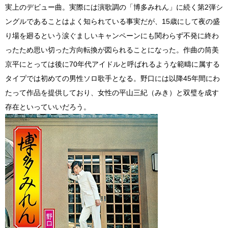
実上のデビュー曲。実際には演歌調の「博多みれん」に続く第2弾シ
ングルであることはよく知られている事実だが、15歳にして夜の盛
り場を廻るという涙ぐましいキャンペーンにも関わらず不発に終わ
ったため思い切った方向転換が図られることになった。作曲の筒美
京平にとっては後に70年代アイドルと呼ばれるような範疇に属する
タイプでは初めての男性ソロ歌手となる。野口には以降45年間にわ
たって作品を提供しており、女性の平山三紀（みき）と双璧を成す
存在といっていいだろう。