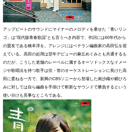
アップビートのサウンドにマイナーのメロディを乗せた「青いリン
ゴ」は“現代版青春歌謡”とも言うべき内容で、作詞には60年代から
の盟友である橋本淳を。アレンジにはベテラン編曲家の高田弘を迎
えている。高田の起用は翌年デビューの麻丘めぐみとも共通するも
のだが、こうした老舗のレーベルに属するオーソドックスなイメー
ジや歌唱法を持つ歌手は弦・管のオーケストレーションに長けた高
田に委ねる一方で、新興のCBSソニーから登場した南沙織や郷ひろ
みに対しては自ら編曲を手掛けて斬新なサウンドで勝負するという
使い分けも見事なところである。