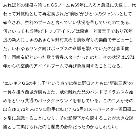
あれほどの隆盛を誇ったGSブームも69年に入ると急激に失速し、代
わって対抗軸として再定義された“演歌”がひとつのジャンルとして
確立され、空前のブームと言っていい状況を呈していたのである。
何といっても当時の“トップアイドル”は森進一と藤圭子であり70年
度の新人にしきのあきらや野村真樹も演歌寄りの楽曲でデビューし
た。いわゆるヤング向けポップスの命脈を繋いでいたのは森田健
作、岡崎友紀といった歌う青春スターだったのだ。その状況は1971
年からの空前のアイドルブームで再び急展開することになる。
“エレキ／GSの申し子”という点では後に野口とともに“新御三家”の
一翼を担う西城秀樹もまた、歳の離れた兄のバンドでドラムスを始
めるという共通のバックグラウンドを有している。この二人がその
出自ゆえ71年末にソロ歌手に転じたGS界のスーパースター沢田研二
を常に意識することになり、その影響下から脱することが大きな課
題として掲げられたのも歴史の必然だったのかもしれない。