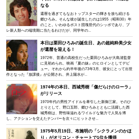
なる
還暦を過ぎてもなおトップスターの輝きを放ち続ける
郷ひろみ。そんな彼が誕生したのは1955（昭和30）年
のこと。いわゆるポスト団塊世代のシッポであり、プ
レ新人類への端境期に当たるわけだが、同学年の...
本日は栗田ひろみの誕生日、あの超純粋美少女
が還暦を迎える！
1972年、普通の高校生だった栗田ひろみが大島渚監督
に見初められ、映画『夏の妹』のヒロインとしてデビ
ュー。それから約半年後の73年3月、彼女にとって出世
作となった『放課後』が公開され、井上陽水が...
1974年の本日、西城秀樹「傷だらけのローラ」
がリリース
1970年代の男性アイドルを牽引した新御三家。そのひ
とりとして、野口五郎、郷ひろみとともに活躍した西
城秀樹は、野性味溢れるワイルドな魅力で人気を博
し、アクションを交えたナンバーを次々にヒットさせ...
1975年5月19日、布施明の「シクラメンのかほ
り」がオリコン・チャートで1位を獲得