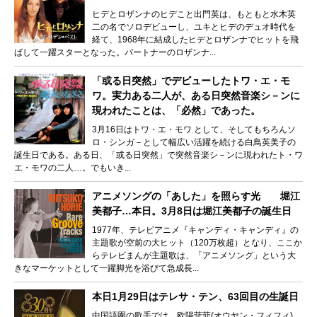
ヒデとロザンナのヒデこと出門英は、もともと水木英
二の名でソロデビューし、ユキとヒデのデュオ時代を
経て、1968年に結成したヒデとロザンナでヒットを飛
ばして一躍スターとなった。パートナーのロザンナ...
「或る日突然」でデビューしたトワ・エ・モ
ワ。実力ある二人が、ある日突然音楽シ－ンに
現われたことは、「必然」であった。
3月16日はトワ・エ・モワ として、そしてもちろんソ
ロ・シンガ－として幅広い活躍を続ける白鳥英美子の
誕生日である。ある日、「或る日突然」で突然音楽シ－ンに現われたト・ワ
エ・モワの二人…。でもいき...
アニメソングの「あした」を照らす光 堀江
美都子…本日。3月8日は堀江美都子の誕生日
1977年、テレビアニメ『キャンディ・キャンディ』の
主題歌が空前の大ヒット（120万枚超）となり、ここか
らテレビまんが主題歌は、「アニメソング」という大
きなマーケットとして一躍脚光を浴びて急成長...
本日1月29日はテレサ・テン、63回目の生誕日
中国語圏の歌手では、欧陽菲菲(オウヤン・フィフィ)、