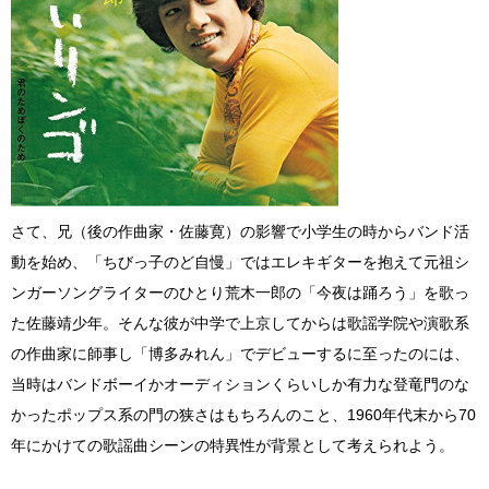
さて、兄（後の作曲家・佐藤寛）の影響で小学生の時からバンド活
動を始め、「ちびっ子のど自慢」ではエレキギターを抱えて元祖シ
ンガーソングライターのひとり荒木一郎の「今夜は踊ろう」を歌っ
た佐藤靖少年。そんな彼が中学で上京してからは歌謡学院や演歌系
の作曲家に師事し「博多みれん」でデビューするに至ったのには、
当時はバンドボーイかオーディションくらいしか有力な登竜門のな
かったポップス系の門の狭さはもちろんのこと、1960年代末から70
年にかけての歌謡曲シーンの特異性が背景として考えられよう。