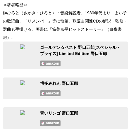
≪著者略歴≫
榊ひろと（さかき・ひろと）：音楽解説者。1980年代より「よい子
の歌謡曲」「リメンバー」等に執筆。歌謡曲関連CDの解説・監修・
選曲も手掛ける。著書に『筒美京平ヒットストーリー』（白夜書
房）。
ゴールデン☆ベスト 野口五郎[スペシャル・
プライス] Limited Edition 野口五郎
amazon
博多みれん 野口五郎
amazon
青いリンゴ 野口五郎
amazon