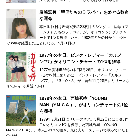
岩崎宏美「聖母たちのララバイ」をめぐる数奇
な運命
本日6月7日は岩崎宏美の28枚目のシングル「聖母（マ
ドンナ）たちのララバイ」が、オリコンシングルチャ
ートで1位を獲得した日。1982年のその日から、今日
で36年が経過したことになる。5月21日の...
1977年の本日、ピンク・レディー「カルメ
ン’77」がオリコン・チャートの1位を獲得
1977年(昭和52年)の本日3月28日、オリコン・チャー
ト1位を射止めたのは、ピンク・レディー「カルメ
ン'77」。「S・O・S」が、前年11月25日にリリースさ
れてから3ヶ月近くかけ...
1979年の本日、西城秀樹「YOUNG
MAN（Y.M.C.A.）」がオリコンチャートの1位
を獲得
1979年2月21日にリリースされ、3月12日には自身3作
目のオリコン1位を獲得した西城秀樹「YOUNG
MAN(Y.M.C.A.)」。本人がロスで聴き、気に入り、ステージで歌っていたも
のだが、...