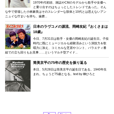
1970年代初頭、雑誌やCMのモデルから歌手や女優へ
と乗り出すのはちょっとしたトレンドであった。そん
な中で登場した小林麻美はそのスレンダーな肢体と10代とは思えないアン
ニュイな佇まいを持ち、歯磨...
日本のラヴコメの源流、岡崎友紀『おくさまは
18歳』
今日、7月31日は歌手・女優の岡崎友紀の誕生日。子役
時代に既にミュージカルも経験済みという演技力＆歌
唱力に加え、コミカルな芝居やコント、バラエティ番
組での立ち回りもお見事……というマルチ型アイド...
筒美京平の75年の歴史を振り返る
本日、5月28日は筒美京平の誕生日である。1940年生
まれ、ちょうど75歳となる。text by 榊ひろと