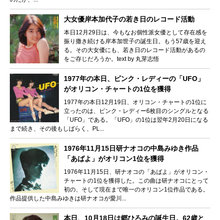
大女優岸本加代子の若き日のレコード活動
本日12月29日は、今もなお個性派女優として存在感を
振り撒き続ける岸本加世子の誕生日。もう57歳を迎え
る。その大女優にも、若き日のレコード活動があるの
をご存じだろうか。text by 丸芽志悟
1977年の本日、ピンク・レディーの「UFO」
がオリコン・チャートの1位を獲得
1977年の本日12月19日、オリコン・チャートの1位に
立ったのは、ピンク・レディー6枚目のシングルとなる
「UFO」である。「UFO」の1位は翌年2月20日になる
まで続き、その後もしばらく、PL...
1976年11月15日研ナオコの中島みゆき作品
「あばよ」がオリコン1位を獲得
1976年11月15日、研ナオコの「あばよ」がオリコン・
チャートの1位を獲得した。この曲は研ナオコにとって
初の、そして現在まで唯一のオリコン1位作品である。
作品提供した中島みゆきは研ナオコが愛川...
本日、10月18日は郷ひろみの誕生日。62歳と