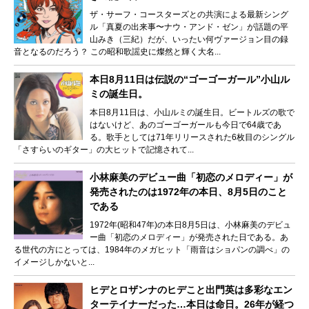
ザ・サーフ・コースターズとの共演による最新シング
ル「真夏の出来事〜ナウ・アンド・ゼン」が話題の平
山みき（三紀）だが、いったい何ヴァージョン目の録
音となるのだろう？ この昭和歌謡史に燦然と輝く大名...
本日8月11日は伝説の“ゴーゴーガール”小山ル
ミの誕生日。
本日8月11日は、小山ルミの誕生日。ビートルズの歌で
はないけど、あのゴーゴーガールも今日で64歳であ
る。歌手としては71年リリースされた6枚目のシングル
「さすらいのギター」の大ヒットで記憶されて...
小林麻美のデビュー曲「初恋のメロディー」が
発売されたのは1972年の本日、8月5日のこと
である
1972年(昭和47年)の本日8月5日は、小林麻美のデビュ
ー曲「初恋のメロディー」が発売された日である。あ
る世代の方にとっては、1984年のメガヒット「雨音はショパンの調べ」の
イメージしかないと...
ヒデとロザンナのヒデこと出門英は多彩なエン
ターテイナーだった…本日は命日。26年が経つ