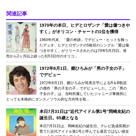
関連記事
1970年の本日、ヒデとロザンナ「愛は傷つきや
すく」がオリコン・チャートの1位を獲得
1960年代末、「愛の奇跡」でデビュー・ヒットを飾っ
たデュオ、ヒデとロザンナの5枚目のシングル「愛は傷
つきやすく」がリリースされたのは70年5月25日。発
売から2ヶ月以上経った8月3日付のオリコ...
1972年8月1日、郷ひろみが「男の子女の子」
でデビュー
1972年8月1日、郷ひろみが筒美京平によるR＆B歌謡
の傑作「男の子女の子」でデビューした。この「男の
子女の子」は、当時所属していたジャニーズ事務所に
とっても本格的にダンス／ソウル的な方向性を取...
本日7月31日は“近代アイドル第1号”岡崎友紀の
誕生日。65歳となる
本日7月31日は、岡崎友紀の誕生日。テレビ急成長期が
育てた近代アイドル第1号と呼んでも過言ではない彼女