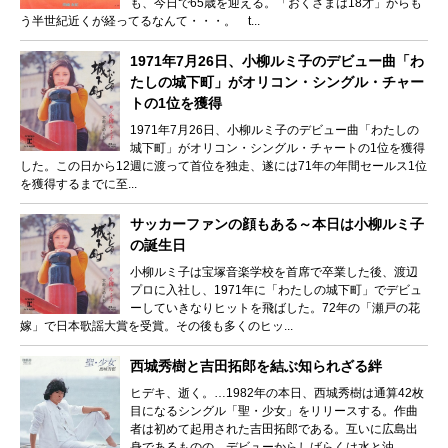
も、今日で65歳を迎える。「おくさまは18才」からも
う半世紀近くが経ってるなんて・・・。 t...
1971年7月26日、小柳ルミ子のデビュー曲「わ
たしの城下町」がオリコン・シングル・チャー
トの1位を獲得
1971年7月26日、小柳ルミ子のデビュー曲「わたしの
城下町」がオリコン・シングル・チャートの1位を獲得
した。この日から12週に渡って首位を独走、遂には71年の年間セールス1位
を獲得するまでに至...
サッカーファンの顔もある～本日は小柳ルミ子
の誕生日
小柳ルミ子は宝塚音楽学校を首席で卒業した後、渡辺
プロに入社し、1971年に「わたしの城下町」でデビュ
ーしていきなりヒットを飛ばした。72年の「瀬戸の花
嫁」で日本歌謡大賞を受賞。その後も多くのヒッ...
西城秀樹と吉田拓郎を結ぶ知られざる絆
ヒデキ、逝く。…1982年の本日、西城秀樹は通算42枚
目になるシングル「聖・少女」をリリースする。作曲
者は初めて起用された吉田拓郎である。互いに広島出
身であるものの、デビューからしばらくは水と油...