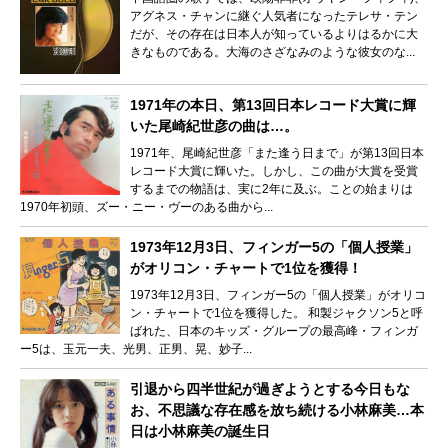
アグネス・チャンに継ぐ人気者になったテレサ・テン
だが、その存在は日本人が知っているよりはるかに大
きなものである。大海のさざなみのような彼女のな...
1971年の本日、第13回日本レコード大賞に輝
いた尾崎紀世彦の曲は…。
1971年、尾崎紀世彦「また逢う日まで」が第13回日本
レコード大賞に輝いた。しかし、この曲が大賞を受賞
するまでの物語は、実に2年に及ぶ。ことの始まりは
1970年初頭、ズー・ニー・ヴーのある曲から...
1973年12月3日、フィンガー5の「個人授業」
がオリコン・チャートで1位を獲得！
1973年12月3日、フィンガー5の「個人授業」がオリコ
ン・チャートで1位を獲得した。 和製ジャクソン5と呼
ばれた、日本のキッズ・グループの最高峰・フィンガ
ー5は、玉元一夫、光男、正男、晃、妙子...
引退から四半世紀が過ぎようとする今日もな
お、不思議な存在感を放ち続ける小林麻美…本
日は小林麻美の誕生日