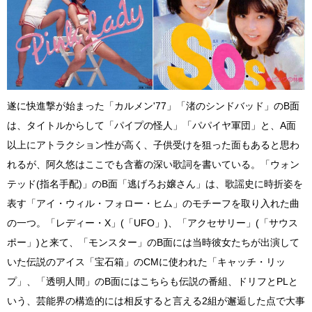
遂に快進撃が始まった「カルメン'77」「渚のシンドバッド」のB面
は、タイトルからして「パイプの怪人」「パパイヤ軍団」と、A面
以上にアトラクション性が高く、子供受けを狙った面もあると思わ
れるが、阿久悠はここでも含蓄の深い歌詞を書いている。「ウォン
テッド(指名手配)」のB面「逃げろお嬢さん」は、歌謡史に時折姿を
表す「アイ・ウィル・フォロー・ヒム」のモチーフを取り入れた曲
の一つ。「レディー・X」(「UFO」)、「アクセサリー」(「サウス
ポー」)と来て、「モンスター」のB面には当時彼女たちが出演して
いた伝説のアイス「宝石箱」のCMに使われた「キャッチ・リッ
プ」、「透明人間」のB面にはこちらも伝説の番組、ドリフとPLと
いう、芸能界の構造的には相反すると言える2組が邂逅した点で大事