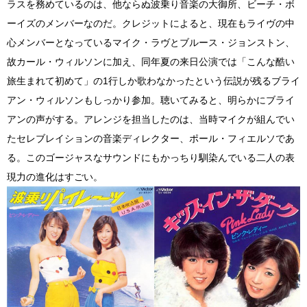
ラスを務めているのは、他ならぬ波乗り音楽の大御所、ビーチ・ボ
ーイズのメンバーなのだ。クレジットによると、現在もライヴの中
心メンバーとなっているマイク・ラヴとブルース・ジョンストン、
故カール・ウィルソンに加え、同年夏の来日公演では「こんな酷い
旅生まれて初めて」の1行しか歌わなかったという伝説が残るブライ
アン・ウィルソンもしっかり参加。聴いてみると、明らかにブライ
アンの声がする。アレンジを担当したのは、当時マイクが組んでい
たセレブレイションの音楽ディレクター、ポール・フィエルソであ
る。このゴージャスなサウンドにもかっちり馴染んでいる二人の表
現力の進化はすごい。