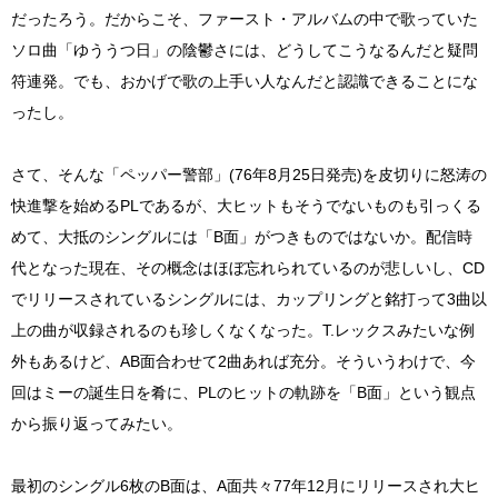
だったろう。だからこそ、ファースト・アルバムの中で歌っていた
ソロ曲「ゆううつ日」の陰鬱さには、どうしてこうなるんだと疑問
符連発。でも、おかげで歌の上手い人なんだと認識できることにな
ったし。
さて、そんな「ペッパー警部」(76年8月25日発売)を皮切りに怒涛の
快進撃を始めるPLであるが、大ヒットもそうでないものも引っくる
めて、大抵のシングルには「B面」がつきものではないか。配信時
代となった現在、その概念はほぼ忘れられているのが悲しいし、CD
でリリースされているシングルには、カップリングと銘打って3曲以
上の曲が収録されるのも珍しくなくなった。T.レックスみたいな例
外もあるけど、AB面合わせて2曲あれば充分。そういうわけで、今
回はミーの誕生日を肴に、PLのヒットの軌跡を「B面」という観点
から振り返ってみたい。
最初のシングル6枚のB面は、A面共々77年12月にリリースされ大ヒ