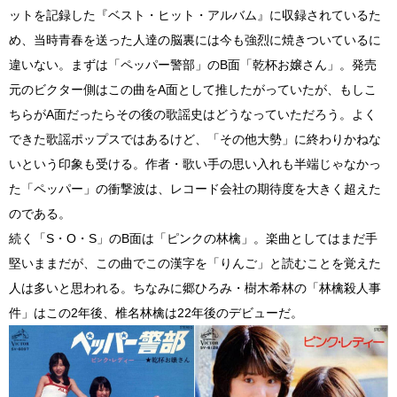
ットを記録した『ベスト・ヒット・アルバム』に収録されているた
め、当時青春を送った人達の脳裏には今も強烈に焼きついているに
違いない。まずは「ペッパー警部」のB面「乾杯お嬢さん」。発売
元のビクター側はこの曲をA面として推したがっていたが、もしこ
ちらがA面だったらその後の歌謡史はどうなっていただろう。よく
できた歌謡ポップスではあるけど、「その他大勢」に終わりかねな
いという印象も受ける。作者・歌い手の思い入れも半端じゃなかっ
た「ペッパー」の衝撃波は、レコード会社の期待度を大きく超えた
のである。
続く「S・O・S」のB面は「ピンクの林檎」。楽曲としてはまだ手
堅いままだが、この曲でこの漢字を「りんご」と読むことを覚えた
人は多いと思われる。ちなみに郷ひろみ・樹木希林の「林檎殺人事
件」はこの2年後、椎名林檎は22年後のデビューだ。