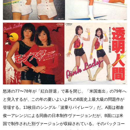
怒涛の77〜78年が「紅白辞退」で幕を閉じ、「米国進出」の79年へ
と突入するが、この年の夏いよいよPLのB面史上最大級の問題作が
登場する。13枚目のシングル「波乗りパイレーツ」だ。A面は都倉
俊一アレンジによる同曲の日本制作ヴァージョンだが、B面には米
国で制作された別ヴァージョンが収録されている。そのバックコー