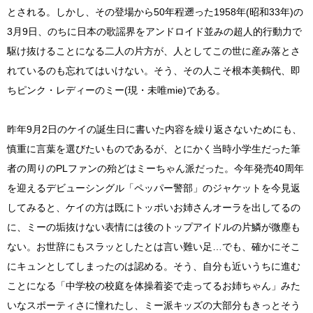
とされる。しかし、その登場から50年程遡った1958年(昭和33年)の
3月9日、のちに日本の歌謡界をアンドロイド並みの超人的行動力で
駆け抜けることになる二人の片方が、人としてこの世に産み落とさ
れているのも忘れてはいけない。そう、その人こそ根本美鶴代、即
ちピンク・レディーのミー(現・未唯mie)である。
昨年9月2日のケイの誕生日に書いた内容を繰り返さないためにも、
慎重に言葉を選びたいものであるが、とにかく当時小学生だった筆
者の周りのPLファンの殆どはミーちゃん派だった。今年発売40周年
を迎えるデビューシングル「ペッパー警部」のジャケットを今見返
してみると、ケイの方は既にトッポいお姉さんオーラを出してるの
に、ミーの垢抜けない表情には後のトップアイドルの片鱗が微塵も
ない。お世辞にもスラッとしたとは言い難い足…でも、確かにそこ
にキュンとしてしまったのは認める。そう、自分も近いうちに進む
ことになる「中学校の校庭を体操着姿で走ってるお姉ちゃん」みた
いなスポーティさに憧れたし、ミー派キッズの大部分もきっとそう