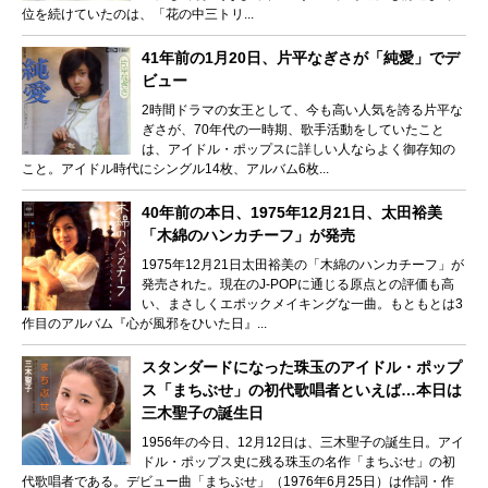
位を続けていたのは、「花の中三トリ...
41年前の1月20日、片平なぎさが「純愛」でデ
ビュー
2時間ドラマの女王として、今も高い人気を誇る片平な
ぎさが、70年代の一時期、歌手活動をしていたこと
は、アイドル・ポップスに詳しい人ならよく御存知の
こと。アイドル時代にシングル14枚、アルバム6枚...
40年前の本日、1975年12月21日、太田裕美
「木綿のハンカチーフ」が発売
1975年12月21日太田裕美の「木綿のハンカチーフ」が
発売された。現在のJ-POPに通じる原点との評価も高
い、まさしくエポックメイキングな一曲。もともとは3
作目のアルバム『心が風邪をひいた日』...
スタンダードになった珠玉のアイドル・ポップ
ス「まちぶせ」の初代歌唱者といえば…本日は
三木聖子の誕生日
1956年の今日、12月12日は、三木聖子の誕生日。アイ
ドル・ポップス史に残る珠玉の名作「まちぶせ」の初
代歌唱者である。デビュー曲「まちぶせ」（1976年6月25日）は作詞・作