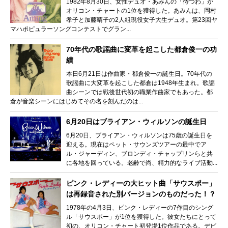
1982年8月30日、女性デュオ・あみんの「待つわ」が
オリコン・チャートの1位を獲得した。あみんは、岡村
孝子と加藤晴子の2人組現役女子大生デュオ。第23回ヤ
マハポピュラーソングコンテストでグラン...
70年代の歌謡曲に変革を起こした都倉俊一の功
績
本日6月21日は作曲家・都倉俊一の誕生日。70年代の
歌謡曲に大変革を起こした都倉は1948年生まれ。歌謡
曲シーンでは戦後世代初の職業作曲家でもあった。都
倉が音楽シーンにはじめてその名を刻んだのは...
6月20日はブライアン・ウィルソンの誕生日
6月20日、ブライアン・ウィルソンは75歳の誕生日を
迎える。現在はペット・サウンズツアーの最中でア
ル・ジャーディン、ブロンディ・チャップリンらと共
に各地を回っている。老齢で尚、精力的なライブ活動...
ピンク・レディーの大ヒット曲「サウスポー」
は再録音された別バージョンのものだった！？
1978年の4月3日、ピンク・レディーの7作目のシング
ル「サウスポー」が1位を獲得した。彼女たちにとって
初の、オリコン・チャート初登場1位作品である。デビ