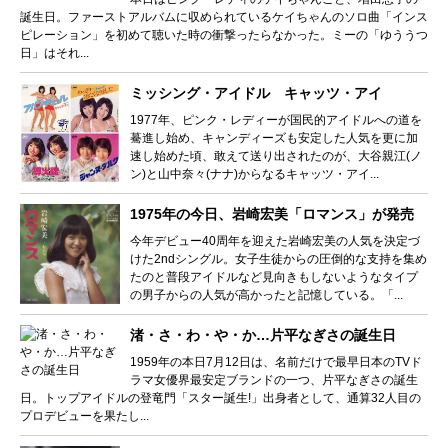
誕生日。ファーストアルバムに収められているケイちゃんのソロ曲「インス
ピレーション」を初めて聴いた時の衝撃ったらなかった。ミーの「ゆううつ
日」はそれ...
ミッシング・アイドル キャッツ・アイ
1977年、ピンク・レディーが国民的アイドルへの道を
驀進し始め、キャンディーズも安定した人気を更に加
速し始めた頃、敢えて送り出されたのが、大谷親江(ノ
ン)と山中奈々(ナナ)からなるキャッツ・アイ...
1975年の今日、岩崎宏美「ロマンス」が発売
今年デビュー40周年を迎えた岩崎宏美の人気を決定づ
けた2ndシングル。女子生徒からの圧倒的な支持を集め
たのと普段アイドルなど見向きもしないようなタイプ
の男子からの人気が高かったと記憶している。「...
渚・さ・わ・や・か…片平なぎさの誕生日
1959年の本日7月12日は、名前だけで最早日本のTVド
ラマ女優界最安定ブランドの一つ、片平なぎさの誕生
日。トップアイドルの登竜門「スター誕生!」出身者として、通算32人目の
プロデビューを果たし...