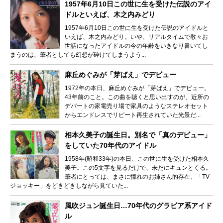
1957年6月10日この世に生を受けた伝説のアイ
ドルといえば、木之内みどり
1957年6月10日この世に生を受けた伝説のアイドルと
いえば、木之内みどり。いや、リアルタイムで散々お
世話になったアイドルの今の年齢をいきなり書いてし
まうのは、筆者としても幻想が砕けてしまうよう...
麻丘めぐみが「芽ばえ」でデビュー
1972年の本日、麻丘めぐみが「芽ばえ」でデビュー。
43年前のこと。この曲を聴くと思い出すのが、近所の
デパートの家電売り場で家具のようなステレオセット
からエンドレスでリピート再生されていた光景だ...
相本久美子の誕生日。別名で「真のデビュー」
をしていた70年代のアイドル
1958年(昭和33年)の本日、この世に生を受けた相本久
美子。この5文字を見るだけで、未だにキュンとくる。
筆者にとっては、まさに憧れのお姉さん的存在。「TV
ジョッキー」をどきどきしながら見ていた...
風吹ジュン誕生日…70年代のグラビア系アイド
ル