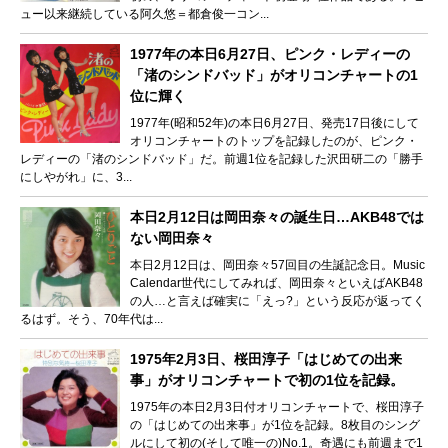
ュー以来継続している阿久悠＝都倉俊一コン...
1977年の本日6月27日、ピンク・レディーの
「渚のシンドバッド」がオリコンチャートの1
位に輝く
1977年(昭和52年)の本日6月27日、発売17日後にして
オリコンチャートのトップを記録したのが、ピンク・
レディーの「渚のシンドバッド」だ。前週1位を記録した沢田研二の「勝手
にしやがれ」に、3...
本日2月12日は岡田奈々の誕生日…AKB48では
ない岡田奈々
本日2月12日は、岡田奈々57回目の生誕記念日。Music
Calendar世代にしてみれば、岡田奈々といえばAKB48
の人…と言えば確実に「えっ?」という反応が返ってく
るはず。そう、70年代は...
1975年2月3日、桜田淳子「はじめての出来
事」がオリコンチャートで初の1位を記録。
1975年の本日2月3日付オリコンチャートで、桜田淳子
の「はじめての出来事」が1位を記録。8枚目のシング
ルにして初の(そして唯一の)No.1。奇遇にも前週まで1