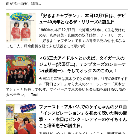
曲が荒井由実、編曲...
「好きよキャプテン」、本日12月7日は、デビ
ュー40周年となるザ・リリーズの誕生日
1960年の本日12月7日、北海道夕張市にて生を受けた
のが、燕奈緒美・真由美の双子姉妹、ザ・リリーズ。
「好きよキャプテン」で多くの青春男児の心を揺さぶ
った二人、紆余曲折を経て未だ現役として歌い続...
＜GS三大アイドル＞といえば、タイガースの
ジュリー(沢田研二)、テンプターズのショーケ
ン(萩原健一)、そしてオックスのこの人！
今日11月27日は真木ひでとの誕生日。往年のGSアイド
ル「野口ヒデト」から大人のソロ・シンガー「真木ひ
でと」へと転身して40年。マイペースで息の長い音楽活動を続ける65歳の
大ベテラン。 Text...
ファースト・アルバムでのケイちゃんのソロ曲
「インスピレーション」を初めて聴いた時の衝
撃・・・本日はピンク・レディーのケイちゃん
こと増田恵子の誕生日。
本日はピンク・レディのケイちゃんこと、増田恵子の