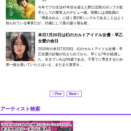
今年でプロ生活47年目を迎えた野口五郎のポップス歌
手としての事実上のデビュー曲。実際には演歌調の
「博多みれん」に続く第2弾シングルであることはよく
知られている事実だが、15歳にして夜の盛り場を廻...
本日7月20日は幻のカルトアイドル女優・早乙
女愛の命日
2010年の本日7月20日、幻のカルトアイドル女優・早
乙女愛の訃報が伝えられてから、早くも7年が経過し
た。生きていれば58歳である。子育てに専念するため
第一線を退いていたとはいえ、まだまだ真実を...
< Prev
Next >
アーティスト検索