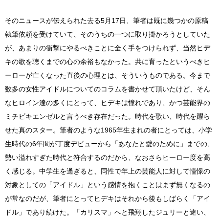
そのニュースが伝えられた去る5月17日、筆者は既に幾つかの原稿
執筆依頼を受けていて、そのうちの一つに取り掛かろうとしていた
が、あまりの衝撃にやるべきことに全く手をつけられず、当然ヒデ
キの歌を聴くまでの心の余裕もなかった。共に育ったというべきヒ
ーローが亡くなった直後の心理とは、そういうものである。今まで
数多の女性アイドルについてのコラムを書かせて頂いたけど、そん
なヒロイン達の多くにとって、ヒデキは憧れであり、かつ芸能界の
ミチビキエンゼルと言うべき存在だった。時代を歌い、時代を躍ら
せた真のスター。筆者のような1965年生まれの者にとっては、小学
生時代の6年間が丁度デビューから「あなたと愛のために」までの、
勢い溢れすぎた時代と符合するのだから、なおさらヒーロー度を高
く感じる。中学生を過ぎると、同性で年上の芸能人に対して憧憬の
対象としての「アイドル」という感情を抱くことはまず無くなるの
が常なのだが、筆者にとってヒデキはそれから後もしばらく「アイ
ドル」であり続けた。「カリスマ」へと飛翔したジュリーと違い、