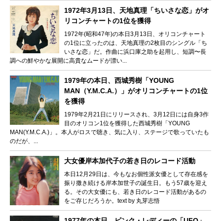
1972年3月13日、天地真理「ちいさな恋」がオ
リコンチャートの1位を獲得
1972年(昭和47年)の本日3月13日、オリコンチャート
の1位に立ったのは、天地真理の2枚目のシングル「ち
いさな恋」だ。作曲に浜口庫之助を起用し、短調〜長
調への鮮やかな展開に高貴なムードが漂い...
1979年の本日、西城秀樹「YOUNG
MAN（Y.M.C.A.）」がオリコンチャートの1位
を獲得
1979年2月21日にリリースされ、3月12日には自身3作
目のオリコン1位を獲得した西城秀樹「YOUNG
MAN(Y.M.C.A.)」。本人がロスで聴き、気に入り、ステージで歌っていたも
のだが、...
大女優岸本加代子の若き日のレコード活動
本日12月29日は、今もなお個性派女優として存在感を
振り撒き続ける岸本加世子の誕生日。もう57歳を迎え
る。その大女優にも、若き日のレコード活動があるの
をご存じだろうか。text by 丸芽志悟
1977年の本日、ピンク・レディーの「UFO」