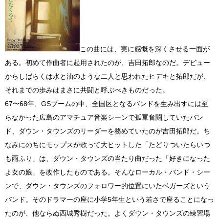
この曲には、実に感慨を深くさせる一面が
ある。初めて作曲者に起用されたのが、吉田拓郎なのだ。デビュー
からしばらくは水と油のような二人と思われたヒデキと拓郎だが、
それまでの歩みはまさに共闘と呼ぶべきものだった。
67〜68年、GSブームの中、全国区となるバンドを生み出すには至
らなかった広島のアマチュア音楽シーンで孤軍奮闘していたバン
ド、ダウン・タウンズのリーダーを務めていたのが吉田拓郎だ。ち
なみにのちにモップスが歌って大ヒットした「たどりついたらいつ
も雨ふり」は、ダウン・タウンズの当たり曲だった「好きになった
よ女の娘」を改作したものである。そんなローカル・バンド・シー
ンで、ダウン・タウンズのフォロワー的位置にいたベガーズという
バンド。そのドラマーの座に小学5年生という若さで座ることになっ
たのが、他ならぬ西城秀樹だった。よくダウン・タウンズの練習場