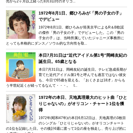
売から2ヶ月以上経った8月3日付のオリコ...
1972年8月1日、郷ひろみが「男の子女の子」
でデビュー
1972年8月1日、郷ひろみが筒美京平によるR＆B歌謡
の傑作「男の子女の子」でデビューした。この「男の
子女の子」は、当時所属していたジャニーズ事務所に
とっても本格的にダンス／ソウル的な方向性を取...
本日7月31日は“近代アイドル第1号”岡崎友紀の
誕生日。65歳となる
本日7月31日は、岡崎友紀の誕生日。テレビ急成長期が
育てた近代アイドル第1号と呼んでも過言ではない彼女
も、今日で65歳を迎える。「おくさまは18才」からも
う半世紀近くが経ってるなんて・・・。 t...
1972年の本日、天地真理最大のヒット曲「ひと
りじゃないの」がオリコン・チャート1位を獲
得
1972年(昭和47年)の本日6月12日は、天地真理の3枚目
のシングル「ひとりじゃないの」がオリコンチャート
の1位を記録した日。その後計6週に渡って1位の座を独走し、売り上げ的に