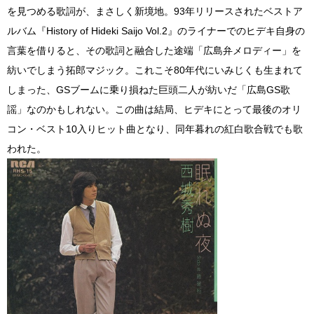
を見つめる歌詞が、まさしく新境地。93年リリースされたベストア
ルバム『History of Hideki Saijo Vol.2』のライナーでのヒデキ自身の
言葉を借りると、その歌詞と融合した途端「広島弁メロディー」を
紡いでしまう拓郎マジック。これこそ80年代にいみじくも生まれて
しまった、GSブームに乗り損ねた巨頭二人が紡いだ「広島GS歌
謡」なのかもしれない。この曲は結局、ヒデキにとって最後のオリ
コン・ベスト10入りヒット曲となり、同年暮れの紅白歌合戦でも歌
われた。