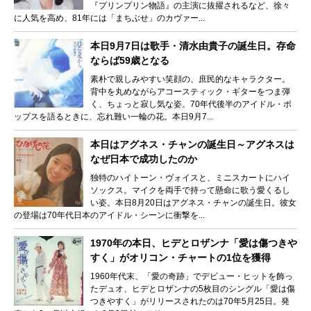
『プリンプリン物語』の主演に抜擢されるなど、徐々
に人気を高め、81年には「まちぶせ」のカヴァー...
本日9月7日は歌手・清水由貴子の誕生日。存命
ならば59歳となる
素朴で親しみやすい笑顔の、庶民的なキャラクター。
背中を丸めながらアコースティック・ギターをつま弾
く、ちょっと寂し気な姿。70年代後半のアイドル・ポ
ップスを語るときに、忘れ難い一輪の花。本日9月7...
本日はアグネス・チャンの誕生日～アグネスは
なぜ日本で成功したのか
独特のハイトーン・ヴォイスと、ミニスカートにハイ
ソックス。マイクを両手で持って懸命に歌う愛くるし
い姿。本日8月20日はアグネス・チャンの誕生日。彼女
の登場は70年代日本のアイドル・シーンに衝撃を...
1970年の本日、ヒデとロザンナ「愛は傷つきや
すく」がオリコン・チャートの1位を獲得
1960年代末、「愛の奇跡」でデビュー・ヒットを飾っ
たデュオ、ヒデとロザンナの5枚目のシングル「愛は傷
つきやすく」がリリースされたのは70年5月25日。発