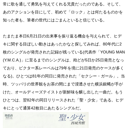
常に歌を通して勇気を与えてくれる兄貴だったのである。そして、
あのアクションを目にして、初めて「ロック」とは何たるものかを
知った者も、筆者の世代にはごまんといると信じている。
たまたま本日6月21日の出来事を振り返る機会を与えられて、ヒデ
キに関する目ぼしい動きはあったかなと探してみれば、80年代に2
枚のシングルが発売された記録が残っている(代表作「YOUNG MAN
(Y.M.C.A.)」に至るまでのシングルは、殆どが5日か25日発売となっ
ており、ビクター系レーベルは79年を境に21日発売のケースが多く
なる)。ひとつは81年の同日に発売された「セクシー・ガール」。当
時、ツッパリの世界観をお茶の間にまで浸透させた横浜銀蝿が手が
けた、オールディーズテイストが新鮮味を醸し出した一曲だ。もう
ひとつは、翌82年の同日リリースされた「聖・少女」である。ヒデ
キにとって通算42枚目にあたるシングルだ。