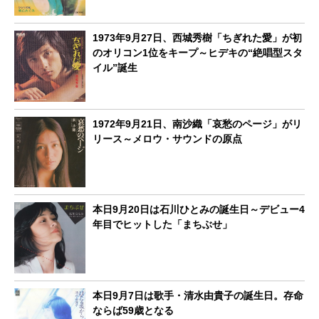
1973年9月27日、西城秀樹「ちぎれた愛」が初
のオリコン1位をキープ～ヒデキの“絶唱型スタ
イル”誕生
1972年9月21日、南沙織「哀愁のページ」がリ
リース～メロウ・サウンドの原点
本日9月20日は石川ひとみの誕生日～デビュー4
年目でヒットした「まちぶせ」
本日9月7日は歌手・清水由貴子の誕生日。存命
ならば59歳となる