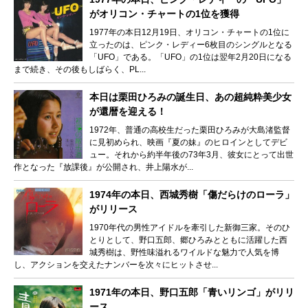
がオリコン・チャートの1位を獲得
1977年の本日12月19日、オリコン・チャートの1位に
立ったのは、ピンク・レディー6枚目のシングルとなる
「UFO」である。「UFO」の1位は翌年2月20日になる
まで続き、その後もしばらく、PL...
本日は栗田ひろみの誕生日、あの超純粋美少女
が還暦を迎える！
1972年、普通の高校生だった栗田ひろみが大島渚監督
に見初められ、映画『夏の妹』のヒロインとしてデビ
ュー。それから約半年後の73年3月、彼女にとって出世
作となった『放課後』が公開され、井上陽水が...
1974年の本日、西城秀樹「傷だらけのローラ」
がリリース
1970年代の男性アイドルを牽引した新御三家。そのひ
とりとして、野口五郎、郷ひろみとともに活躍した西
城秀樹は、野性味溢れるワイルドな魅力で人気を博
し、アクションを交えたナンバーを次々にヒットさせ...
1971年の本日、野口五郎「青いリンゴ」がリリ
ース