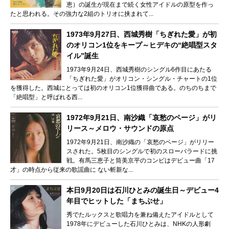
恵）の誕生が現在まで続く女性アイドルの原型を作っ
たと思われる。その強力な2組のトリオに挟まれて...
1973年9月27日、西城秀樹「ちぎれた愛」が初
のオリコン1位をキープ～ヒデキの“絶唱型スタ
イル”誕生
1973年9月24日、西城秀樹のシングル6作目にあたる
「ちぎれた愛」がオリコン・シングル・チャートの1位
を獲得した。西城にとっては初のオリコン1位獲得曲である。のちのちまで
「絶唱型」と呼ばれる西...
1972年9月21日、南沙織「哀愁のページ」がリ
リース～メロウ・サウンドの原点
1972年9月21日、南沙織の「哀愁のページ」がリリー
スされた。5枚目のシングルで初のスローバラードに挑
戦。有馬三恵子と筒美京平のコンビはデビュー曲「17
才」の時点から従来の歌謡曲に ない斬新な...
本日9月20日は石川ひとみの誕生日～デビュー4
年目でヒットした「まちぶせ」
秀でたルックスと歌唱力を兼ね備えたアイドルとして
1978年にデビューした石川ひとみは、NHKの人形劇