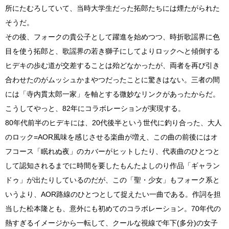
所にたむろしていて、当時大学生だった拓郎たちには煙たがられた
そうだ。
その後、フォークの貴公子として躍進を始めつつ、時折歌謡界に色
目を使う拓郎と、歌謡界の若き獅子にしてよりロックへと傾倒する
ヒデキの歩む道が交差することは殆どなかったが、両者を再び引き
合わせたのがムッシュかまやつだったことに驚きはない。三者の間
には「寺内貫太郎一家」を軸とする微妙なリンクがあったからだ。
こうしてやっと、82年にコラボレーションが実現する。
80年代前半のヒデキには、20代後半という世代に釣り合った、大人
のロック=AOR風味を感じさせる楽曲が増え、この曲の前後にはオ
フコース「眠れぬ夜」のカバーがヒットしたり、代表曲のひとつと
して認知されるまでに時間を要したもんたよしのり作品「ギャラン
ドゥ」が出たりしているのだが、この「聖・少女」もフォーク系と
いうより、AOR路線のひとつとして捉えたい一曲である。作詞を担
当した松本隆とも、意外にも初めてのコラボレーション。70年代の
熱すぎるイメージから一転して、クールな視線で年下(多分)の女子