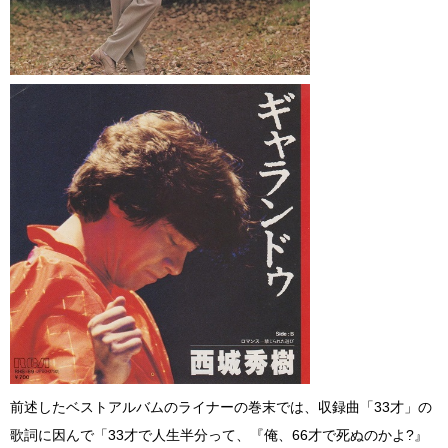
前述したベストアルバムのライナーの巻末では、収録曲「33才」の
歌詞に因んで「33才で人生半分って、『俺、66才で死ぬのかよ?』