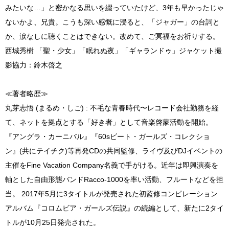
みたいな…」と密かなる思いを綴っていたけど、3年も早かったじゃ
ないかよ、兄貴。こうも深い感慨に浸ると、「ジャガー」の台詞と
か、涙なしに聴くことはできない。改めて、ご冥福をお祈りする。
西城秀樹 「聖・少女」「眠れぬ夜」「ギャランドゥ」ジャケット撮
影協力：鈴木啓之
≪著者略歴≫
丸芽志悟 (まるめ・しご) : 不毛な青春時代〜レコード会社勤務を経
て、ネットを拠点とする「好き者」として音楽啓蒙活動を開始。
『アングラ・カーニバル』『60sビート・ガールズ・コレクショ
ン』(共にテイチク)等再発CDの共同監修、ライヴ及びDJイベントの
主催をFine Vacation Company名義で手がける。近年は即興演奏を
軸とした自由形態バンドRacco-1000を率い活動、フルートなどを担
当。 2017年5月に3タイトルが発売された初監修コンピレーション
アルバム『コロムビア・ガールズ伝説』の続編として、新たに2タイ
トルが10月25日発売された。