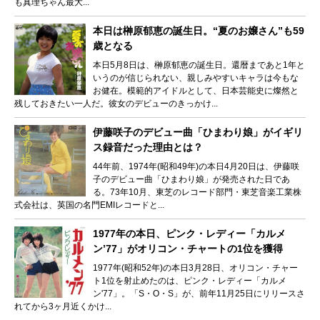
も真理ちゃん最大...
本日は榊原郁恵の誕生日。“夏のお嬢さん”も59
歳となる
本日5月8日は、榊原郁恵の誕生日。還暦まであと1年と
いうのが信じられない、親しみやすいキャラは今もな
お健在。模範的アイドルとして、日本芸能史に燦然と
残しておきたい一人だ。彼女のデビューのきっかけ...
伊藤咲子のデビュー曲「ひまわり娘」がイギリ
ス録音だった理由とは？
44年前、1974年(昭和49年)の本日4月20日は、伊藤咲
子のデビュー曲「ひまわり娘」が発売された日であ
る。73年10月、東芝のレコード部門・東芝音楽工業株
式会社は、英国の名門EMIレコードと...
1977年の本日、ピンク・レディー「カルメ
ン’77」がオリコン・チャートの1位を獲得
1977年(昭和52年)の本日3月28日、オリコン・チャー
ト1位を射止めたのは、ピンク・レディー「カルメ
ン'77」。「S・O・S」が、前年11月25日にリリースさ
れてから3ヶ月近くかけ...