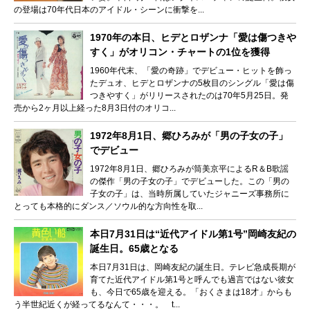
の登場は70年代日本のアイドル・シーンに衝撃を...
1970年の本日、ヒデとロザンナ「愛は傷つきや
すく」がオリコン・チャートの1位を獲得
1960年代末、「愛の奇跡」でデビュー・ヒットを飾っ
たデュオ、ヒデとロザンナの5枚目のシングル「愛は傷
つきやすく」がリリースされたのは70年5月25日。発
売から2ヶ月以上経った8月3日付のオリコ...
1972年8月1日、郷ひろみが「男の子女の子」
でデビュー
1972年8月1日、郷ひろみが筒美京平によるR＆B歌謡
の傑作「男の子女の子」でデビューした。この「男の
子女の子」は、当時所属していたジャニーズ事務所に
とっても本格的にダンス／ソウル的な方向性を取...
本日7月31日は“近代アイドル第1号”岡崎友紀の
誕生日。65歳となる
本日7月31日は、岡崎友紀の誕生日。テレビ急成長期が
育てた近代アイドル第1号と呼んでも過言ではない彼女
も、今日で65歳を迎える。「おくさまは18才」からも
う半世紀近くが経ってるなんて・・・。 t...