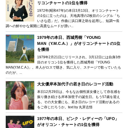
リコンチャートの1位を獲得
1972年(昭和47年)の本日3月13日、オリコンチャート
の1位に立ったのは、天地真理の2枚目のシングル「ち
いさな恋」だ。作曲に浜口庫之助を起用し、短調〜長
調への鮮やかな展開に高貴なムードが漂い...
1979年の本日、西城秀樹「YOUNG
MAN（Y.M.C.A.）」がオリコンチャートの1位
を獲得
1979年2月21日にリリースされ、3月12日には自身3作
目のオリコン1位を獲得した西城秀樹「YOUNG
MAN(Y.M.C.A.)」。本人がロスで聴き、気に入り、ステージで歌っていたも
のだが、...
大女優岸本加代子の若き日のレコード活動
本日12月29日は、今もなお個性派女優として存在感を
振り撒き続ける岸本加世子の誕生日。もう57歳を迎え
る。その大女優にも、若き日のレコード活動があるの
をご存じだろうか。text by 丸芽志悟
1977年の本日、ピンク・レディーの「UFO」
がオリコン・チャートの1位を獲得