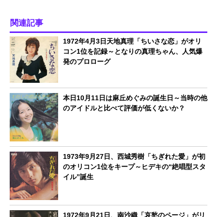
関連記事
1972年4月3日天地真理「ちいさな恋」がオリ
コン1位を記録～となりの真理ちゃん、人気爆
発のプロローグ
本日10月11日は麻丘めぐみの誕生日～当時の他
のアイドルと比べて評価が低くないか？
1973年9月27日、西城秀樹「ちぎれた愛」が初
のオリコン1位をキープ～ヒデキの“絶唱型スタ
イル”誕生
1972年9月21日、南沙織「哀愁のページ」がリ