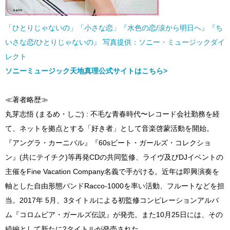
「ひとりじゃないの」「小さな恋」『水色の恋/涙から明日へ』『ち
いさな恋/ひとりじゃないの』 写真提供：ソニー・ミュージックダイ
レクト
ソニーミュージック天地真理公式サイトはこちら>
≪著者略歴≫
丸芽志悟 (まるめ・しご) : 不毛な青春時代〜レコード会社勤務を経
て、ネットを拠点とする「好き者」として音楽啓蒙活動を開始。
『アングラ・カーニバル』『60sビート・ガールズ・コレクショ
ン』(共にテイチク)等再発CDの共同監修、ライヴ及びDJイベントの
主催をFine Vacation Company名義で手がける。近年は即興演奏を
軸とした自由形態バンドRacco-1000を率い活動、フルートなどを担
当。2017年 5月、3タイトルによる初監修コンピレーションアルバ
ム『コロムビア・ガールズ伝説』が発売。また10月25日には、その
続編として新たに2タイトルが発売された。