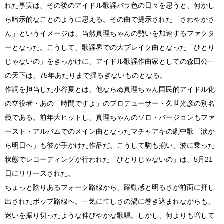
れた事実は、その後のアイドル歌謡バラ色の日々を思うと、何かし
ら暗示的なことのように思える。その曲で提示された「さわやかさ
ん」というイメージは、当然真理ちゃんの勢いを加速するファクタ
ーとなった。こうして、歌謡界での大ブレイク曲となった「ひとり
じゃないの」をきっかけに、アイドル歌謡作曲家としての森田公一
の天下は、75年あたりまで揺るぎないものとなる。
作詞を担当した小谷夏とは、他ならぬ真理ちゃん国民的アイドル化
の立役者・あの「時間ですよ」のプロデューサー・久世光彦の別名
義である。前年大ヒットし、真理ちゃんのソロ・バージョンもファ
ースト・アルバムでのメイン曲となったマチャアキの劇中歌「涙か
ら明日へ」も彼が手がけた作品だ。こうして駒も揃い、波に乗った
状態でレコーディングが行われた「ひとりじゃないの」は、5月21
日にリリースされた。
ちょっと陰りあるフォーク路線から、躍動感と明るさが前面に押し
出されたポップ路線へ。一気に忙しさの渦に巻き込まれながらも、
迷いを振り切ったような伸びやかな歌唱。しかし、何よりも増して