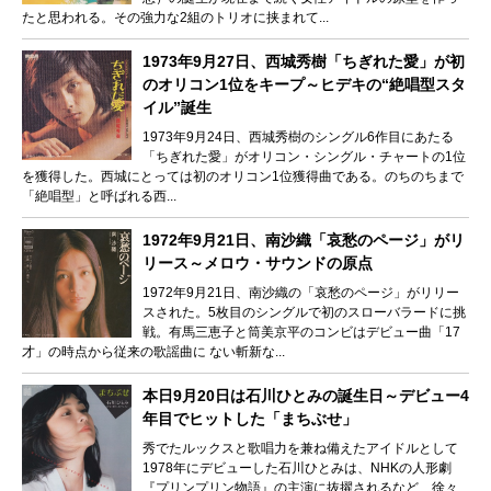
たと思われる。その強力な2組のトリオに挟まれて...
1973年9月27日、西城秀樹「ちぎれた愛」が初
のオリコン1位をキープ～ヒデキの“絶唱型スタ
イル”誕生
1973年9月24日、西城秀樹のシングル6作目にあたる
「ちぎれた愛」がオリコン・シングル・チャートの1位
を獲得した。西城にとっては初のオリコン1位獲得曲である。のちのちまで
「絶唱型」と呼ばれる西...
1972年9月21日、南沙織「哀愁のページ」がリ
リース～メロウ・サウンドの原点
1972年9月21日、南沙織の「哀愁のページ」がリリー
スされた。5枚目のシングルで初のスローバラードに挑
戦。有馬三恵子と筒美京平のコンビはデビュー曲「17
才」の時点から従来の歌謡曲に ない斬新な...
本日9月20日は石川ひとみの誕生日～デビュー4
年目でヒットした「まちぶせ」
秀でたルックスと歌唱力を兼ね備えたアイドルとして
1978年にデビューした石川ひとみは、NHKの人形劇
『プリンプリン物語』の主演に抜擢されるなど、徐々