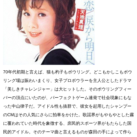
70年代初期と言えば、猫も杓子もボウリング。どこもかしこもボウ
リング場は賑わいまくり、女子プロボウラーを主人公としたドラマ
「美しきチャレンジャー」は大ヒットした。そのボウリングフィー
バーの頂点にいたのが、パーフェクトゲーム連発で社会現象にもな
った中山律子だ。アイドル性も抜群で、彼女を起用したシャンプー
のCMはその人気にさらに拍車をかけた。歌謡界がもやもやとした霧
に覆われていた時代を象徴する、庶民的スポーツ界がもたらした国
民的アイドル。そのテーマ曲と言えるものが森田の手によって作ら