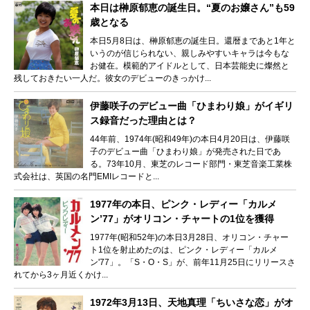
本日は榊原郁恵の誕生日。“夏のお嬢さん”も59
歳となる
本日5月8日は、榊原郁恵の誕生日。還暦まであと1年と
いうのが信じられない、親しみやすいキャラは今もな
お健在。模範的アイドルとして、日本芸能史に燦然と
残しておきたい一人だ。彼女のデビューのきっかけ...
伊藤咲子のデビュー曲「ひまわり娘」がイギリ
ス録音だった理由とは？
44年前、1974年(昭和49年)の本日4月20日は、伊藤咲
子のデビュー曲「ひまわり娘」が発売された日であ
る。73年10月、東芝のレコード部門・東芝音楽工業株
式会社は、英国の名門EMIレコードと...
1977年の本日、ピンク・レディー「カルメ
ン’77」がオリコン・チャートの1位を獲得
1977年(昭和52年)の本日3月28日、オリコン・チャー
ト1位を射止めたのは、ピンク・レディー「カルメ
ン'77」。「S・O・S」が、前年11月25日にリリースさ
れてから3ヶ月近くかけ...
1972年3月13日、天地真理「ちいさな恋」がオ