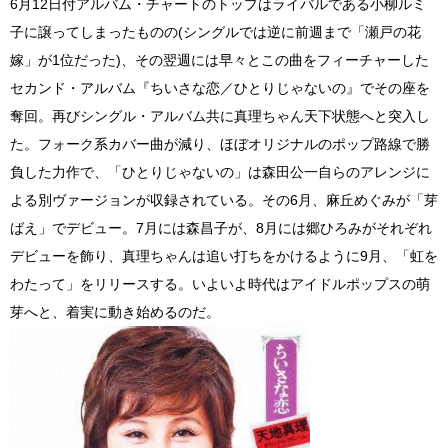
6月12日付アルバム・チャートのトップはライバルである小柳ルミ
子に譲ってしまったものの(シングルでは逆に前週まで「瀬戸の花
嫁」が1位だった)、その翌週には早々とこの曲をフィーチャーした
セカンド・アルバム『ちいさな恋／ひとりじゃないの』でその座を
奪回。再びシングル・アルバム共に真理ちゃん天下状態へと突入し
た。フォーク系カバー曲が減り、ほぼオリジナルのポップ路線で勝
負した力作で、「ひとりじゃないの」は森田公一自らのアレンジに
よる別ヴァージョンが収録されている。その6月、麻丘めぐみが「芽
ばえ」でデビュー。7月には森昌子が、8月には郷ひろみがそれぞれ
デビューを飾り、真理ちゃんは追い打ちをかけるように9月、「虹を
わたって」をリリースする。いよいよ時代はアイドルポップスの萌
芽へと、着実に動き始めるのだ。