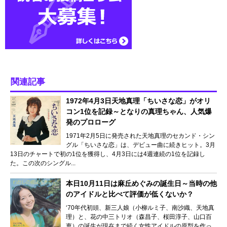
関連記事
1972年4月3日天地真理「ちいさな恋」がオリ
コン1位を記録～となりの真理ちゃん、人気爆
発のプロローグ
1971年2月5日に発売された天地真理のセカンド・シン
グル「ちいさな恋」は、デビュー曲に続きヒット。3月
13日のチャートで初の1位を獲得し、4月3日には4週連続の1位を記録し
た。この次のシングル...
本日10月11日は麻丘めぐみの誕生日～当時の他
のアイドルと比べて評価が低くないか？
‘70年代初頭、新三人娘（小柳ルミ子、南沙織、天地真
理）と、花の中三トリオ（森昌子、桜田淳子、山口百
恵）の誕生が現在まで続く女性アイドルの原型を作っ