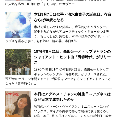
に人気を高め、81年には「まちぶせ」のカヴァー...
本日9月7日は歌手・清水由貴子の誕生日。存命
ならば59歳となる
素朴で親しみやすい笑顔の、庶民的なキャラクター。
背中を丸めながらアコースティック・ギターをつま弾
く、ちょっと寂し気な姿。70年代後半のアイドル・ポ
ップスを語るときに、忘れ難い一輪の花。本日9月7...
1976年8月21日、森田公一とトップギャランの
ジャイアント・ヒット曲「青春時代」がリリー
ス
1976年(昭和51年)の本日8月21日、森田公一とトップ
ギャランのシングル「青春時代」がリリースされた。
翌77年のオリコン年間チャートで第2位をマークするジャイアントヒットと
なった「青春時代」...
本日はアグネス・チャンの誕生日～アグネスは
なぜ日本で成功したのか
独特のハイトーン・ヴォイスと、ミニスカートにハイ
ソックス。マイクを両手で持って懸命に歌う愛くるし
い姿。本日8月20日はアグネス・チャンの誕生日。彼女