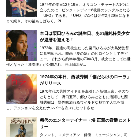
1977年の本日12月19日、オリコン・チャートの1位に
立ったのは、ピンク・レディー6枚目のシングルとなる
「UFO」である。「UFO」の1位は翌年2月20日になる
まで続き、その後もしばらく、PL...
本日は栗田ひろみの誕生日、あの超純粋美少女
が還暦を迎える！
1972年、普通の高校生だった栗田ひろみが大島渚監督
に見初められ、映画『夏の妹』のヒロインとしてデビ
ュー。それから約半年後の73年3月、彼女にとって出世
作となった『放課後』が公開され、井上陽水が...
1974年の本日、西城秀樹「傷だらけのローラ」
がリリース
1970年代の男性アイドルを牽引した新御三家。そのひ
とりとして、野口五郎、郷ひろみとともに活躍した西
城秀樹は、野性味溢れるワイルドな魅力で人気を博
し、アクションを交えたナンバーを次々にヒットさせ...
稀代のエンターテイナー・堺 正章の音盤ヒスト
リー
タレント、コメディアン、俳優、ミュージシャン、司