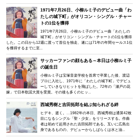
1971年7月26日、小柳ルミ子のデビュー曲「わ
たしの城下町」がオリコン・シングル・チャー
トの1位を獲得
1971年7月26日、小柳ルミ子のデビュー曲「わたしの
城下町」がオリコン・シングル・チャートの1位を獲得
した。この日から12週に渡って首位を独走、遂には71年の年間セールス1位
を獲得するまでに至...
サッカーファンの顔もある～本日は小柳ルミ子
の誕生日
小柳ルミ子は宝塚音楽学校を首席で卒業した後、渡辺
プロに入社し、1971年に「わたしの城下町」でデビュ
ーしていきなりヒットを飛ばした。72年の「瀬戸の花
嫁」で日本歌謡大賞を受賞。その後も多くのヒッ...
西城秀樹と吉田拓郎を結ぶ知られざる絆
ヒデキ、逝く。…1982年の本日、西城秀樹は通算42枚
目になるシングル「聖・少女」をリリースする。作曲
者は初めて起用された吉田拓郎である。互いに広島出
身であるものの、デビューからしばらくは水と油...