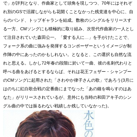
で」が評判となり、作曲家として頭角を現しつつ、70年にはそれぞ
れ別のGSで活躍しながらも花開くことなかった残党達を中心に、自
らのバンド、トップギャランを結成。数枚のシングルをリリースす
る一方、CMソングにも積極的に取り組み、次世代作曲家の一人とし
て注目されていた森田公一。「愛する人に…」を手がけたことで、
フォーク系の曲に強みを発揮するコンポーザーというイメージが制
作陣の中にあったのかもしれない。となると、この選択も自然な流
れと思える。しかし72年春の段階に於いて一曲、彼の名刺代わりと
呼べる曲をあげるとするならば、それは花王フェザー・シャンプー
のCMソングに起用された「さわやか律子さんの歌」であろう(3月に
はのちに紅白歌合戦の定番曲にまでなった「あの鐘を鳴らすのはあ
なた」がリリースされているが、意外にも当時の和田アキ子のシン
グル曲の中では振るわない戦績しか残していなかった)。