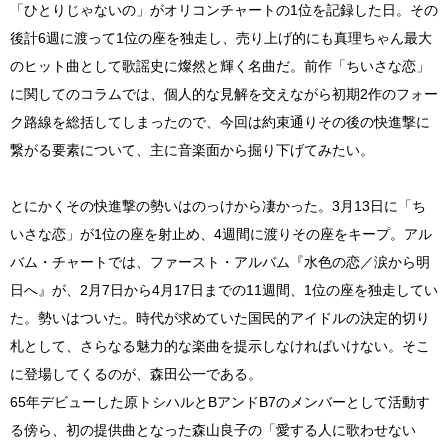
「ひとりじゃないの」がオリコンチャートの1位を記録した日。その
後計6週に渡って1位の座を独走し、売り上げ的にも真理ちゃん最大
のヒット曲として歌謡史に燦然と輝く名曲だ。前作「ちいさな恋」
に関してのコラムでは、個人的な見解を交えながら初期2作のフォー
ク路線を総括してしまったので、今回は約束通りその後の快進撃に
繋がる要素について、主に音楽面から掘り下げてみたい。
とにかくその快進撃の勢いはのっけから凄かった。3月13日に「ち
いさな恋」が1位の座を射止め、4週間に渡りその座をキープ。アル
バム・チャートでは、ファースト・アルバム『水色の恋／涙から明
日へ』が、2月7日から4月17日までの11週間、1位の座を独走してい
た。勢いはついた。時代が求めていた国民的アイドルの決定的切り
札として、さらなる魅力的な楽曲を提示しなければいけない。そこ
に登場してくるのが、森田公一である。
65年デビューした原トシハルとBアンドB7のメンバーとして活動す
る傍ら、初の提供曲となった森山良子の「愛する人に歌わせない